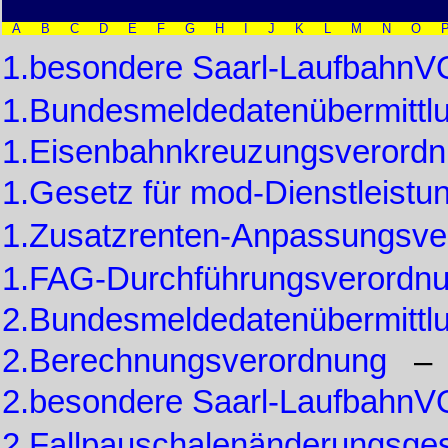
A
B
C
D
E
F
G
H
I
J
K
L
M
N
O
1.besondere Saarl-LaufbahnV
1.Bundesmeldedatenübermittl
1.Eisenbahnkreuzungsverord
1.Gesetz für mod-Dienstleist
1.Zusatzrenten-Anpassungs
1.FAG-Durchführungsverordn
2.Bundesmeldedatenübermittl
2.Berechnungsverordnung
2.besondere Saarl-LaufbahnV
2.Fallpauschalenänderungsge