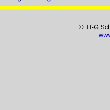
© H-G Sc
www