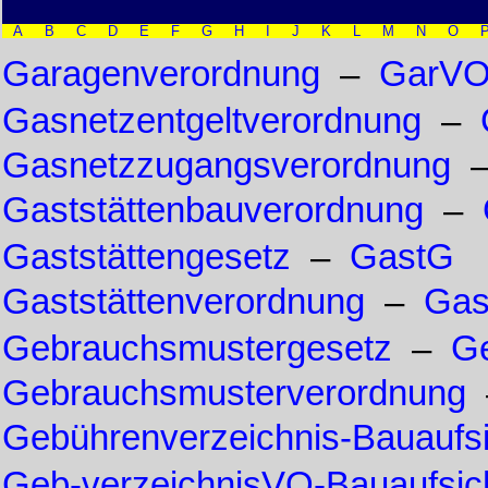
A
B
C
D
E
F
G
H
I
J
K
L
M
N
O
Garagenverordnung
–
GarV
Gasnetzentgeltverordnung
–
Gasnetzzugangsverordnung
Gaststättenbauverordnung
–
Gaststättengesetz
–
GastG
Gaststättenverordnung
–
Gas
Gebrauchsmustergesetz
–
G
Gebrauchsmusterverordnung
Gebührenverzeichnis-Bauaufsi
Geb-verzeichnisVO-Bauaufsic