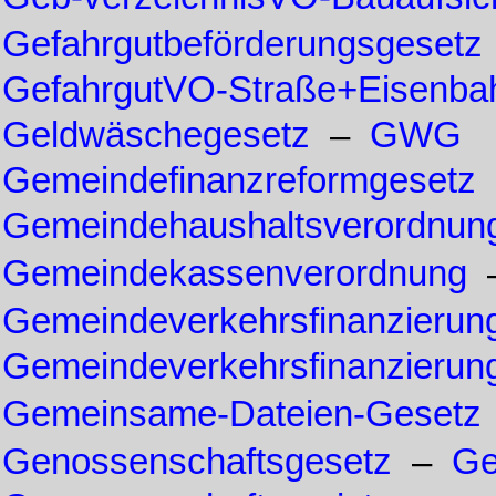
Gefahrgutbeförderungsgesetz
GefahrgutVO-Straße+Eisenba
Geldwäschegesetz
–
GWG
Gemeindefinanzreformgesetz
Gemeindehaushaltsverordnun
Gemeindekassenverordnung
Gemeindeverkehrsfinanzierun
Gemeindeverkehrsfinanzierun
Gemeinsame-Dateien-Gesetz
Genossenschaftsgesetz
–
G