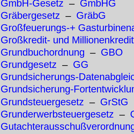
GmbH-Gesetz
–
GmbHG
Gräbergesetz
–
GräbG
Großfeuerungs-+ Gasturbinen
Großkredit- und Millionenkred
Grundbuchordnung
–
GBO
Grundgesetz
–
GG
Grundsicherungs-Datenabglei
Grundsicherung-Fortentwickl
Grundsteuergesetz
–
GrStG
Grunderwerbsteuergesetz
–
Gutachterausschußverordnun