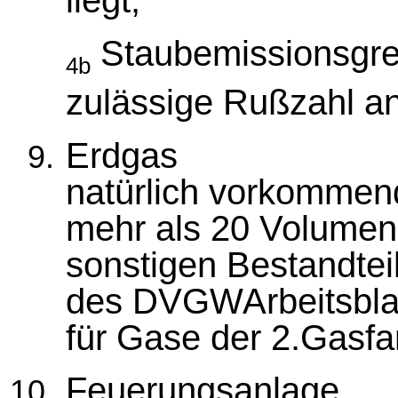
liegt;
Staubemissionsgre
4b
zulässige Rußzahl a
Erdgas
natürlich vorkommen
mehr als 20 Volumen
sonstigen Bestandtei
des DVGWArbeitsbla
für Gase der 2.Gasfam
Feuerungsanlage