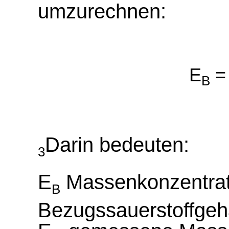
umzurechnen:
E
= 
B
Darin bedeuten:
3
E
Massenkonzentrat
B
Bezugssauerstoffgeh