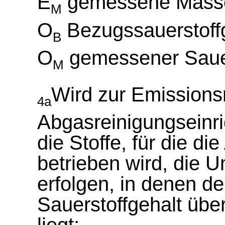
E
gemessene Masse
M
O
Bezugssauerstoff
B
O
gemessener Sauer
M
Wird zur Emissions
4a
Abgasreinigungseinric
die Stoffe, für die d
betrieben wird, die U
erfolgen, in denen 
Sauerstoffgehalt übe