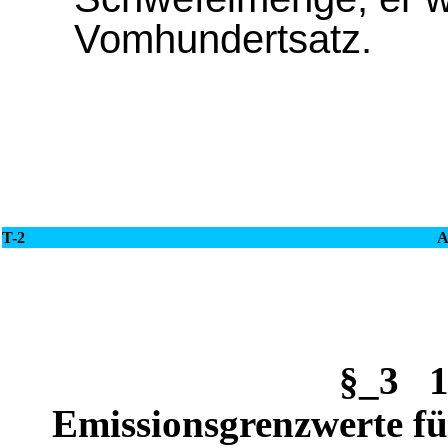
Vomhundertsatz.
T-2
A
§_3 1
Emissionsgrenzwerte fü