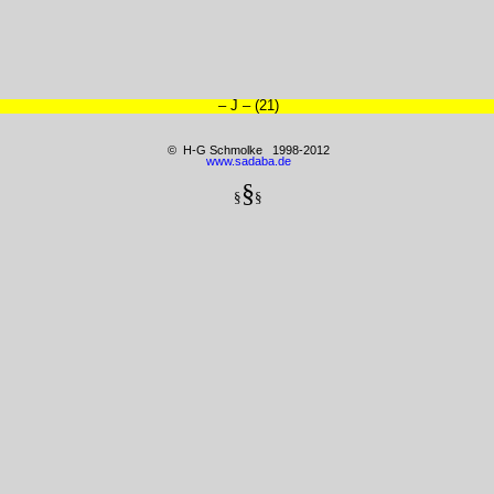
– J – (21)
© H-G Schmolke 1998-2012
www.sadaba.de
§
§
§