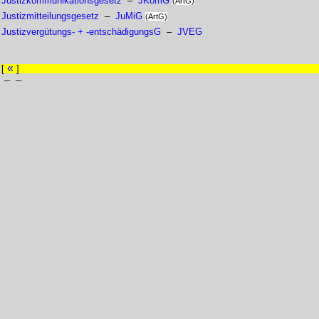
Justizkommunikationsgesetz
–
JKomG
(ArtG)
Justizmitteilungsgesetz
–
JuMiG
(ArtG)
Justizvergütungs- + -entschädigungsG
–
JVEG
«
[
]
– –