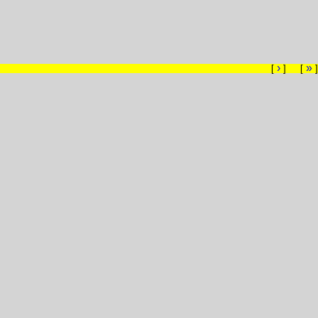
›
»
[
] [
]