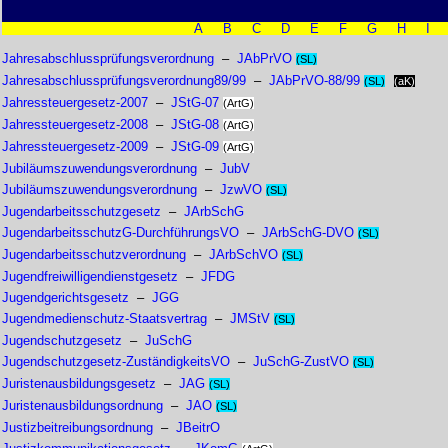
A
B
C
D
E
F
G
H
I
Jahresabschlussprüfungsverordnung
–
JAbPrVO
(SL)
Jahresabschlussprüfungsverordnung89/99
–
JAbPrVO-88/99
(SL)
(aK)
Jahressteuergesetz-2007
–
JStG-07
(ArtG)
Jahressteuergesetz-2008
–
JStG-08
(ArtG)
Jahressteuergesetz-2009
–
JStG-09
(ArtG)
Jubiläumszuwendungsverordnung
–
JubV
Jubiläumszuwendungsverordnung
–
JzwVO
(SL)
Jugendarbeitsschutzgesetz
–
JArbSchG
JugendarbeitsschutzG-DurchführungsVO
–
JArbSchG-DVO
(SL)
Jugendarbeitsschutzverordnung
–
JArbSchVO
(SL)
Jugendfreiwilligendienstgesetz
–
JFDG
Jugendgerichtsgesetz
–
JGG
Jugendmedienschutz-Staatsvertrag
–
JMStV
(SL)
Jugendschutzgesetz
–
JuSchG
Jugendschutzgesetz-ZuständigkeitsVO
–
JuSchG-ZustVO
(SL)
Juristenausbildungsgesetz
–
JAG
(SL)
Juristenausbildungsordnung
–
JAO
(SL)
Justizbeitreibungsordnung
–
JBeitrO