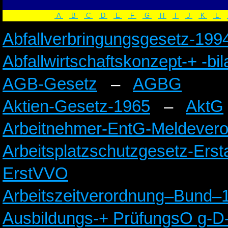
A
B
C
D
E
F
G
H
I
J
K
L
Abfallverbringungsgesetz-199
Abfallwirtschaftskonzept-+ -b
AGB-Gesetz
–
AGBG
Aktien-Gesetz-1965
–
AktG
Arbeitnehmer-EntG-Meldever
Arbeitsplatzschutzgesetz-Ers
ErstVVO
Arbeitszeitverordnung–Bund–
Ausbildungs-+ PrüfungsO g-D