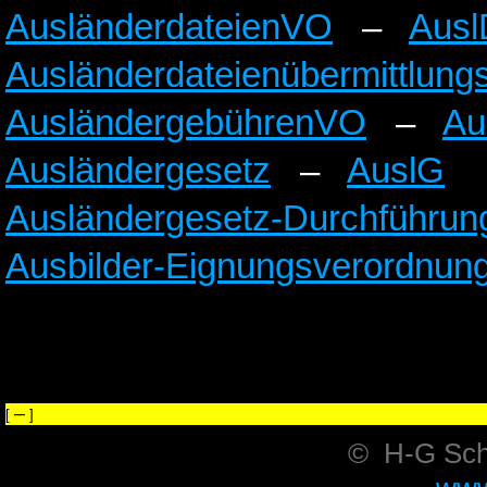
AusländerdateienVO
–
Ausl
Ausländerdateienübermittlun
AusländergebührenVO
–
Au
Ausländergesetz
–
AuslG
Ausländergesetz-Durchführu
Ausbilder-Eignungsverordnun
–
[
]
© H-G Sc