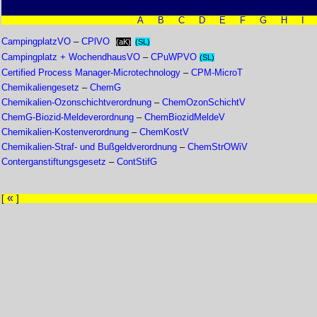
A
B
C
D
E
F
G
H
I
CampingplatzVO
–
CPlVO
(aK)
(SL)
Campingplatz + WochendhausVO
–
CPuWPVO
(SL)
Certified Process Manager-Microtechnology
–
CPM-MicroT
Chemikaliengesetz
–
ChemG
Chemikalien-Ozonschichtverordnung
–
ChemOzonSchichtV
ChemG-Biozid-Meldeverordnung
–
ChemBiozidMeldeV
Chemikalien-Kostenverordnung
–
ChemKostV
Chemikalien-Straf- und Bußgeldverordnung
–
ChemStrOWiV
Conterganstiftungsgesetz
–
ContStifG
«
[
]