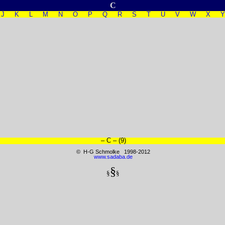
C
J
K
L
M
N
O
P
Q
R
S
T
U
V
W
X
– C – (9)
© H-G Schmolke 1998-2012
www.sadaba.de
§
§
§