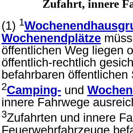
Zufahrt, innere F
1
(1)
Wochenendhausgr
Wochenendplätze
müsse
öffentlichen Weg liegen 
öffentlich-rechtlich gesic
befahrbaren öffentlichen
2
Camping-
und
Wochen
innere Fahrwege ausreic
3
Zufahrten und innere F
Feuerwehrfahrzeuge befa