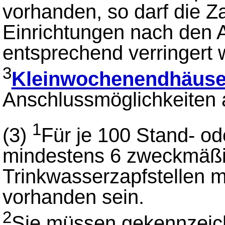
vorhanden, so darf die Z
Einrichtungen nach den A
entsprechend verringert 
3
Kleinwochenendhäuse
Anschlussmöglichkeiten 
1
(3)
Für je 100 Stand- ode
mindestens 6 zweckmäßig
Trinkwasserzapfstellen 
vorhanden sein.
2
Sie müssen gekennzeic