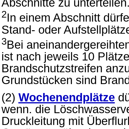
Abschnitte zu unterteilen
2
In einem Abschnitt dürfe
Stand- oder Aufstellplätz
3
Bei aneinandergereihten
ist nach jeweils 10 Plätz
Brandschutzstreifen anz
Grundstücken sind Brand
(2)
Wochenendplätze
dü
wenn. die Löschwasserve
Druckleitung mit Überflu