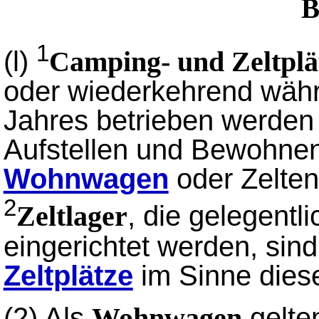
B
1
(l)
Camping- und Zeltplä
oder wiederkehrend währ
Jahres betrieben werden
Aufstellen und Bewohnen
Wohnwagen
oder Zelten
2
, die gelegentli
Zeltlager
eingerichtet werden, sin
Zeltplätze
im Sinne dies
(2)
Als
gelte
Wohnwagen