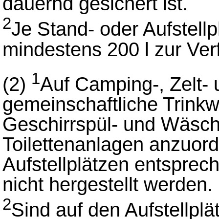
dauernd gesichert ist.
2
Je Stand- oder Aufstell
mindestens 200 l zur Ver
1
(2)
Auf Camping-, Zelt-
gemeinschaftliche Trink
Geschirrspül- und Wäsch
Toilettenanlagen anzuord
Aufstellplätzen entspre
nicht hergestellt werden.
2
Sind auf den Aufstellpl