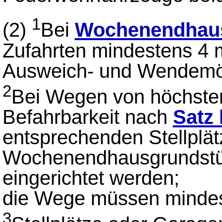
1
(2)
Bei
Wochenendhau
Zufahrten mindestens 4 m
Ausweich- und Wendemög
2
Bei Wegen von höchsten
Befahrbarkeit nach
Satz 
entsprechenden Stellplät
Wochenendhausgrundstüc
eingerichtet werden;
die Wege müssen mindest
3