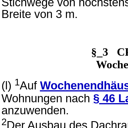
Stichwege von höchstens
Breite von 3 m.
§_3 
Woche
1
(l)
Auf
Wochenendhäus
Wohnungen nach
§ 46 
anzuwenden.
2
Der Ausbau des Dachra