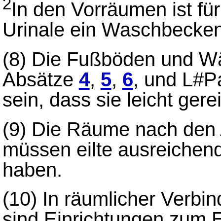
2
In den Vorräumen ist für 
Urinale ein Waschbecken
(8)
Die Fußböden und W
Absätze
4
,
5
,
6
, und L#P
sein, dass sie leicht ger
(9) Die Räume nach den
müssen eilte ausreichend
haben.
(10) In räumlicher Verbi
sind Einrichtungen zum E