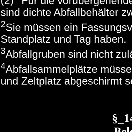
(2)
Für die vorübergehende
sind dichte Abfallbehälter z
2
Sie müssen ein Fassungsv
Standplatz und Tag haben.
3
Abfallgruben sind nicht zul
4
Abfallsammelplätze müsse
und Zeltplatz abgeschirmt s
§_1
Bel