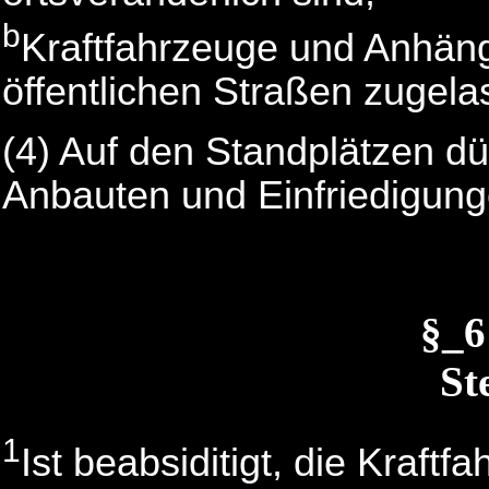
b
Kraftfahrzeuge und Anhän
öffentlichen Straßen zugela
(4) Auf den Standplätzen dü
Anbauten und Einfriedigunge
§_
St
1
Ist beabsiditigt, die Kraftf