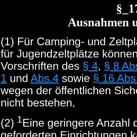
§_1
Ausnahmen u
(1)
Für Camping- und Zeltpl
für Jugendzeltplätze könn
Vorschriften des
§ 4
,
§ 8 Ab
1
und
Abs.4
sowie
§ 16 Abs
wegen der öffentlichen Sic
nicht bestehen,
1
(2)
Eine geringere Anzahl d
geforderten Einrichtungen 