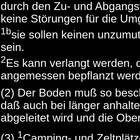
durch den Zu- und Abgangsv
keine Störungen für die U
1b
sie sollen keinen unzumu
sein.
2
Es kann verlangt werden, 
angemessen bepflanzt wer
(2) Der Boden muß so besch
daß auch bei länger anhal
abgeleitet wird und die Obe
1
(3)
Camping- und Zeltplätz