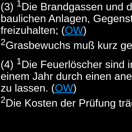
1
(3)
Die Brandgassen und di
baulichen Anlagen, Gegens
freizuhalten; (
OW
)
2
Grasbewuchs muß kurz ge
1
(4)
Die Feuerlöscher sind 
einem Jahr durch einen ane
zu lassen. (
OW
)
2
Die Kosten der Prüfung trä