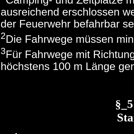
Camping- und Zeltplätze 
ausreichend erschlossen we
der Feuerwehr befahrbar s
2
Die Fahrwege müssen minde
3
Für Fahrwege mit Richtung
höchstens 100 m Länge genü
§_
Sta