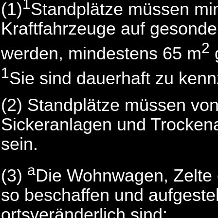
1
(1)
Standplätze müssen mi
Kraftfahrzeuge auf gesonder
2
werden, mindestens 65 m
1
Sie sind dauerhaft zu ken
(2) Standplätze müssen vo
Sickeranlagen und Trockena
sein.
a
(3)
Die Wohnwagen, Zelte 
so beschaffen und aufgestell
ortsveränderlich sind;