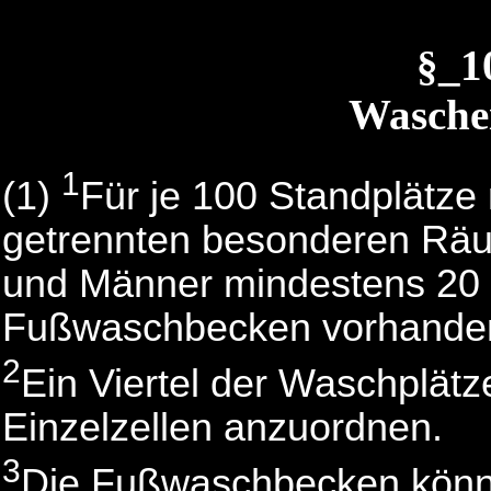
§_1
Wasche
1
(1)
Für je 100 Standplätze
getrennten besonderen Räum
und Männer mindestens 20 
Fußwaschbecken vorhanden
2
Ein Viertel der Waschplätz
Einzelzellen anzuordnen.
3
Die Fußwaschbecken könn