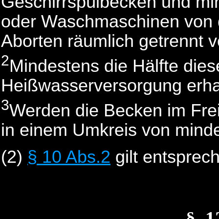
Geschirrspülbecken und m
oder Waschmaschinen von 
Aborten räumlich getrennt 
2
Mindestens die Hälfte die
Heißwasserversorgung erha
3
Werden die Becken im Frei
in einem Umkreis von minde
(2)
§ 10 Abs.2
gilt entsprec
§_1