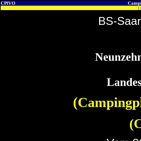
CPlVO
Campi
[
BS-Saar
Neunzehn
Lande
(Campingpl
(