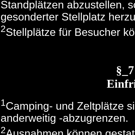
Standplätzen abzustellen, so
gesonderter Stellplatz herzu
2
Stellplätze für Besucher k
§_
Einfr
1
Camping- und Zeltplätze si
anderweitig -abzugrenzen.
2
Ausnahmen können gestatt