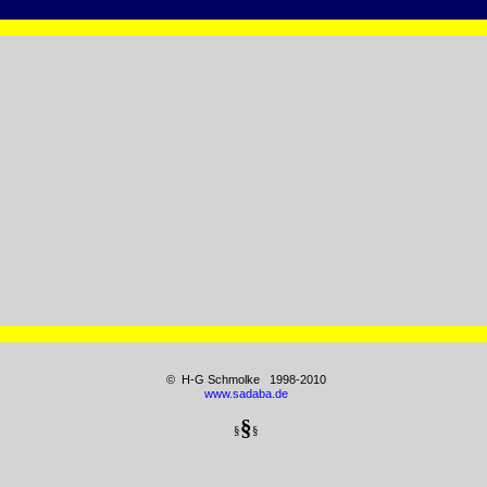
© H-G Schmolke 1998-2010
www.sadaba.de
§
§
§