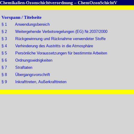
Chemikalien-Ozonschichtverordnung – ChemOzonSchichtV
Vorspann / Titelseite
§ 1 Anwendungsbereich
§ 2 Weitergehende Verbotsregelungen (EG) Nr.2037/2000
§ 3 Rückgewinnung und Rücknahme verwendeter Stoffe
§ 4 Verhinderung des Austritts in die Atmosphäre
§ 5 Persönliche Voraussetzungen für bestimmte Arbeiten
§ 6 Ordnungswidrigkeiten
§ 7 Straftaten
§ 8 Übergangsvorschrift
§ 9 Inkrafttreten, Außerkrafttreten