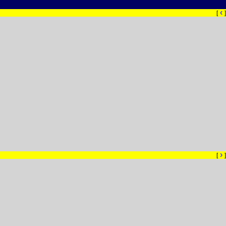
‹
[
]
›
[
]