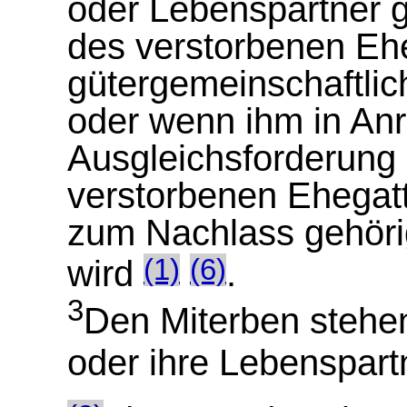
oder Lebenspartner g
des verstorbenen Eh
gütergemeinschaftlic
oder wenn ihm in An
Ausgleichsforderung
verstorbenen Ehegat
zum Nachlass gehöri
wird
.
(1)
(6)
3
Den Miterben stehe
oder ihre Lebenspart