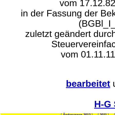
vom 17.12.82
in der Fassung der B
(BGBl_I_
zuletzt geändert durc
Steuervereinfa
vom 01.11.11
bearbeitet
H-G
[
Änderungen-2012
] [
2011
] 