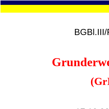
BGBl.III
Grunderwe
(Gr