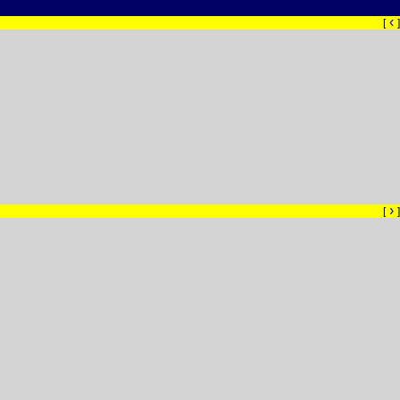
‹
[
]
›
[
]