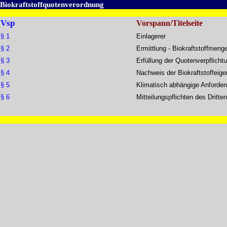
Biokraftstoffquotenverordnung
Vsp
Vorspann/Titelseite
§ 1
Einlagerer
§ 2
Ermittlung - Biokraftstoffmeng
§ 3
Erfüllung der Quotenverpflicht
§ 4
Nachweis der Biokraftstoffeige
§ 5
Klimatisch abhängige Anforde
§ 6
Mitteilungspflichten des Dritten