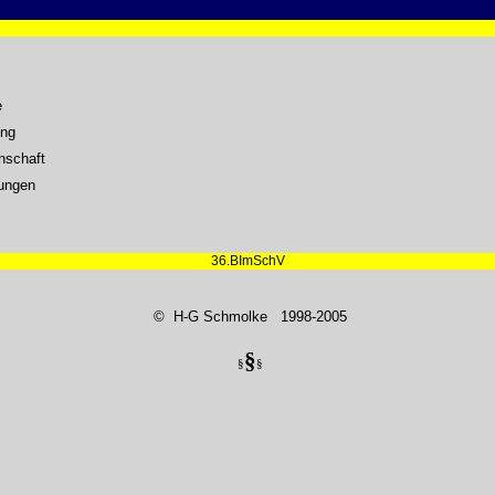
e
ung
nschaft
rungen
36.BImSchV
© H-G Schmolke 1998-2005
§
§
§