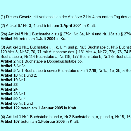
(1) Dieses Gesetz tritt vorbehaltlich der Absätze 2 bis 4 am ersten Tag de
(2) Artikel 67 Nr. 3, 4 und 5 tritt am
1.April 2004
in Kraft.
(2a)
Artikel 5
Nr.1 Buchstabe c zu § 279g, Nr. 3a, Nr. 4 und Nr. 13a zu § 279
Artikel 95
treten am
1.Juli 2004
in Kraft.
(3)
Artikel 1
Nr.1 Buchstabe i, j, k, l, m und p, Nr.3 Buchstabe c, Nr.6 Buc
120 Abs.3, Nr.67, 70, 71 mit Ausnahme des § 131 Abs.4, Nr.72, 72a, 73, 74 
Buchstabe a, Nr.114 Buchstabe a, Nr.118, 177 Buchstabe b, Nr.178 Buchstab
Artikel 2
Nr.1 Buchstabe a Doppelbuchstabe bb,
Artikel 3
Nr.2a,
Artikel 5
Nr.1 Buchstabe b sowie Buchstabe c zu § 279f, Nr.1a, 1b, 3b, 5 Buc
Artikel 10
Nr.1 und 2,
Artikel 19
Nr.1,
Artikel 23
,
Artikel 24
Artikel 28
Nr.1,
Artikel 50
Nr.2,
Artikel 66
Nr.1 und
Artikel 122
treten am
1.Januar 2005
in Kraft.
(4)
Artikel 1
Nr.1 Buchstabe b und c, Nr.2 Buchstabe n, o, p und q, Nr.15, 16
Artikel 107
treten am
1.Februar 2006
in Kraft.