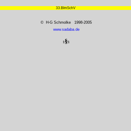
33.BImSchV
© H-G Schmolke 1998-2005
www.sadaba.de
§
§
§