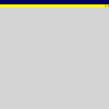
[
‹
]