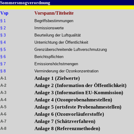
Sommersmogverordnung
Vsp
Vorspann/Titelseite
§ 1
Begriffsbestimmungen
§ 2
Immissionswerte
§ 3
Beurteilung der Luftqualität
§ 4
Unterrichtung der Öffentlichkeit
§ 5
Grenzüberschreitende Luftverschmutzung
§ 6
Berichtspflichten
§ 7
Emissionshöchstmengen
§ 8
Verminderung der Ozonkonzentration
Anlage 1 (Zielwerte)
A-1
Anlage 2 (Information der Öffentlichkeit)
A-2
Anlage 3 (Information EU-Kommission)
A-3
Anlage 4 (Ozonprobenahmestellen)
A-4
Anlage 5 (ortsfeste Probenahmestellen)
A-5
Anlage 6 (Ozonvorläuferstoffe)
A-6
Anlage 7 (Schätzverfahren)
A-7
Anlage 8 (Referenzmethoden)
A-8