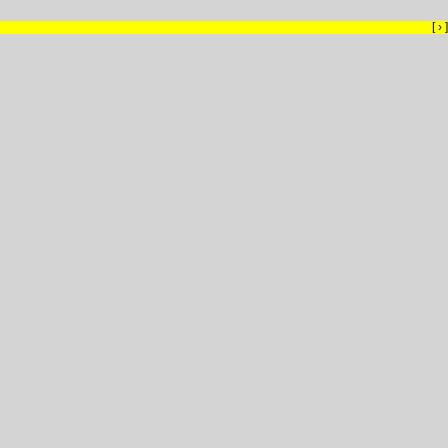
[
›
]