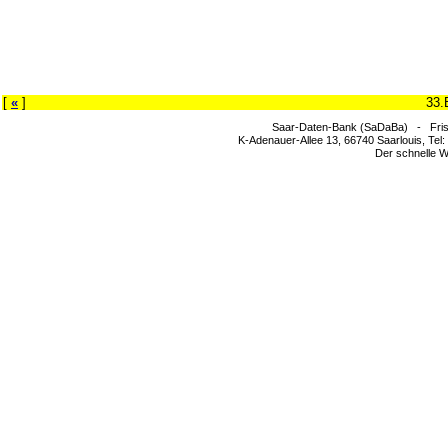
[
«
]
33.
Saar-Daten-Bank (SaDaBa) - Fris
K-Adenauer-Allee 13, 66740 Saarlouis, Tel
Der schnelle W