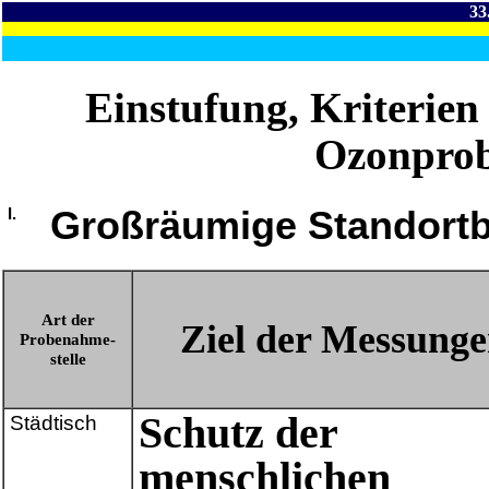
33
Einstufung, Kriterien 
Ozonprob
Großräumige Standort
I.
Art der
Ziel der Messung
Probenahme-
stelle
Schutz der
Städtisch
menschlichen