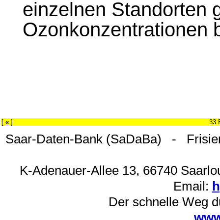
einzelnen Standorten
Ozonkonzentrationen b
[
«
]
33.
Saar-Daten-Bank (SaDaBa) - Frisie
K-Adenauer-Allee 13, 66740 Saarlou
Email:
h
Der schnelle Weg d
www