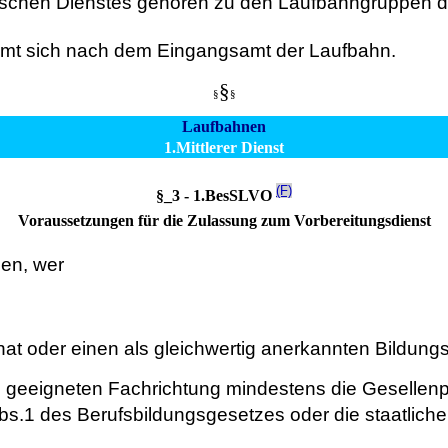
schen Dienstes gehören zu den Laufbahngruppen de
mmt sich nach dem Eingangsamt der Laufbahn.
§
§
§
Laufbahnen
1.Mittlerer Dienst
(F)
§_3 - 1.BesSLVO
Voraussetzungen für die Zulassung zum Vorbereitungsdienst
en, wer
at oder einen als gleichwertig anerkannten Bildungs
hn geeigneten Fachrichtung mindestens die Gesellen
bs.1 des Berufsbildungsgesetzes oder die staatlic