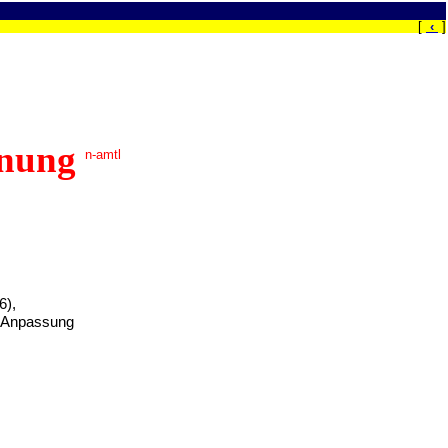
[
‹
]
dnung
n-amtl
6),
en Anpassung