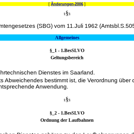
[
Änderungen-2006
]
§
§
§
tengesetzes (SBG) vom 11.Juli 1962 (Amtsbl.S.505
Allgemeines
§_1 - 1.BesSLVO
Geltungsbereich
ehrtechnischen Dienstes im Saarland.
chts Abweichendes bestimmt ist, die Verordnung übe
entsprechende Anwendung.
§
§
§
§_2 - 1.BesSLVO
Ordnung der Laufbahnen