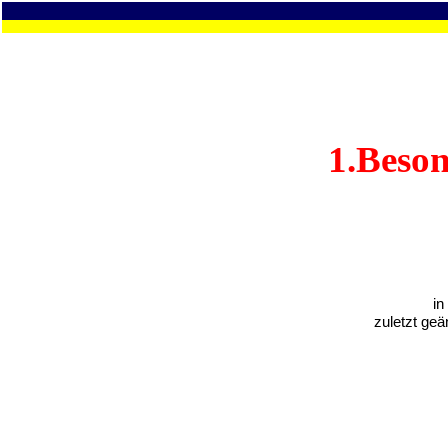
1.Beso
in
zuletzt geä