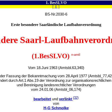
1. BesSLVO
[
I
]
BS-Nr.2030-6
Erste besondere Saarländische Laufbahnverordnung
ndere Saarl-Laufbahnveror
(1.BesSLVO)
n-amtl
Vom 18.Juni 1963 (Amtsbl.63,340)
 der Fassung der Bekanntmachung vom 28.April 1977 (Amtsbl_77,42
ndert durch Art.1 Abs.19 der Verordnung zur organisationsrechtlich
und Bereinigung landesrechtlicher Verordnungen
vom 24.01.06 (Amtsbl_06,174)
(32)
bearbeitet
und
verlinkt
von
H-G Schmolke