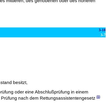
s mittleren, des gehobenen oder des höheren
3-18
3-7
stand besitzt,
prüfung oder eine Abschlußprüfung in einem
(1)
he Prüfung nach dem Rettungsassistentengesetz