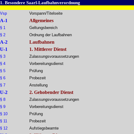
1. Besondere Saarl-Laufbahnverordnung
Vsp
Vorspann/Titelseite
A-1
Allgemeines
§ 1
Geltungsbereich
§ 2
Ordnung der Laufbahnen
A-2
Laufbahnen
U-1
1. Mittlerer Dienst
§ 3
Zulassungsvoraussetzungen
§ 4
Vorbereitungsdienst
§ 5
Prüfung
§ 6
Probezeit
§ 7
Anstellung
U-2
2. Gehobender Dienst
§ 8
Zulassungsvoraussetzungen
§ 9
Vorbereitungsdienst
§ 10
Prüfung
§ 11
Probezeit
§ 12
Aufstiegsbeamte