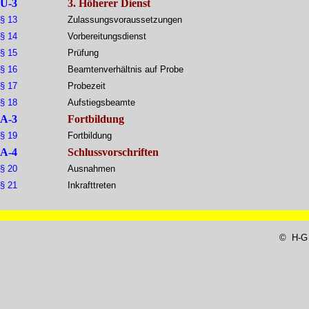
U-3
3. Höherer Dienst
§ 13
Zulassungsvoraussetzungen
§ 14
Vorbereitungsdienst
§ 15
Prüfung
§ 16
Beamtenverhältnis auf Probe
§ 17
Probezeit
§ 18
Aufstiegsbeamte
A-3
Fortbildung
§ 19
Fortbildung
A-4
Schlussvorschriften
§ 20
Ausnahmen
§ 21
Inkrafttreten
© H-G