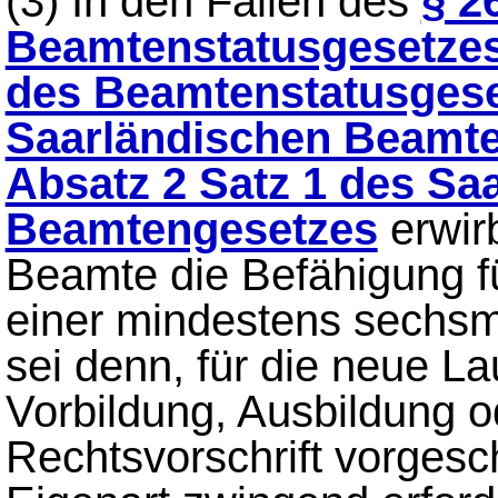
(3)
In den Fällen des
§ 2
Beamtenstatusgesetze
des Beamtenstatusges
Saarländischen Beamt
Absatz 2 Satz 1 des Sa
Beamtengesetzes
erwir
Beamte die Befähigung f
einer mindestens sechsm
sei denn, für die neue L
Vorbildung, Ausbildung 
Rechtsvorschrift vorgesc