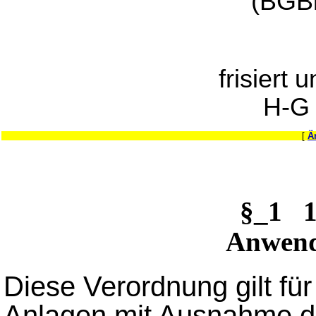
(BGBl
frisiert 
H-G
[
Ä
§_1 1
Anwend
Diese Verordnung gilt fü
Anlagen mit Ausnahme de