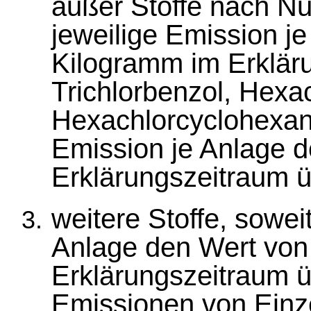
außer Stoffe nach N
jeweilige Emission j
Kilogramm im Erkläru
Trichlorbenzol, Hexa
Hexachlorcyclohexan,
Emission je Anlage 
Erklärungszeitraum ü
weitere Stoffe, sowei
Anlage den Wert von
Erklärungszeitraum üb
Emissionen von Einze