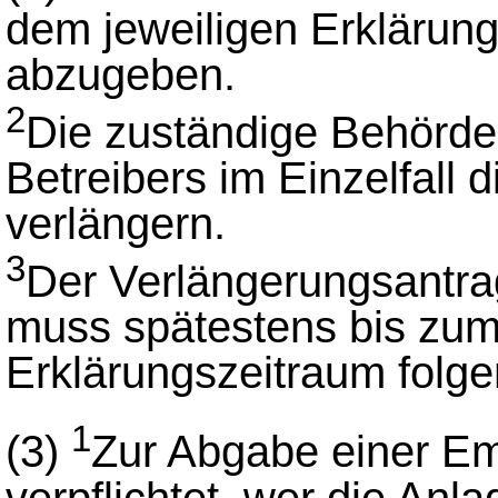
dem jeweiligen Erklärun
abzugeben.
2
Die zuständige Behörde
Betreibers im Einzelfall d
verlängern.
3
Der Verlängerungsantra
muss spätestens bis zum
Erklärungszeitraum folge
1
(3)
Zur Abgabe einer Emi
verpflichtet, wer die Anl