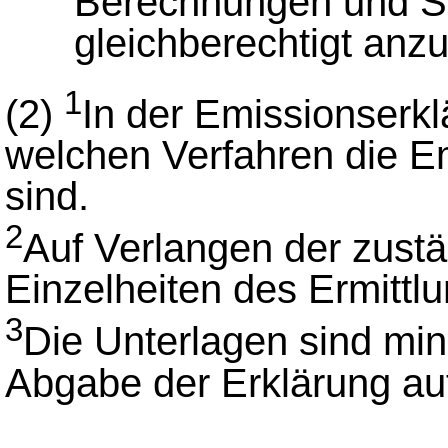
Berechnungen und Sc
gleichberechtigt anz
1
(2)
In der Emissionserk
welchen Verfahren die Em
sind.
2
Auf Verlangen der zust
Einzelheiten des Ermitt
3
Die Unterlagen sind min
Abgabe der Erklärung a