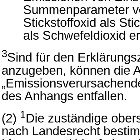
Summenparameter vo
Stickstoffoxid als St
als Schwefeldioxid e
3
Sind für den Erklärung
anzugeben, können die 
„Emissionsverursachende
des Anhangs entfallen.
1
(2)
Die zuständige ober
nach Landesrecht bestim