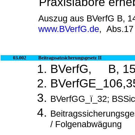
Praxislabore erheb
Auszug aus BVerfG B, 14
www.BVerfG.de
, Abs.17 
03.002
Beitragssatzsicherungsgesetz II
BVerfG, B, 15
BVerfGE_106,3
BVerfGG_ї_32; BSSic
Beitragssicherungsges
/ Folgenabwägung