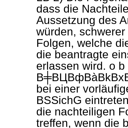
dass die Nachteile
Aussetzung des Ar
würden, schwerer 
Folgen, welche die
die beantragte ein
erlassen wird. o 
В╪ВЦВфВàВkВxВ^В
bei einer vorläufi
BSSichG eintreten
die nachteiligen F
treffen, wenn die 