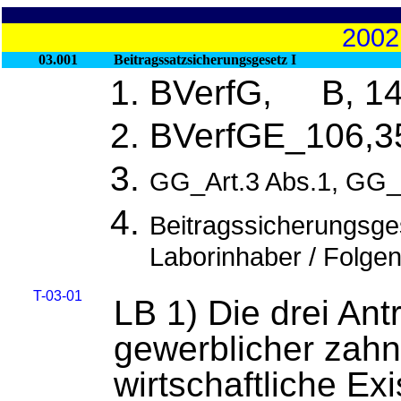
2002
03.001
Beitragssatzsicherungsgesetz I
BVerfG, B, 14
BVerfGE_106,3
GG_Art.3 Abs.1, GG_
Beitragssicherungsges
Laborinhaber / Folg
T-03-01
LB 1) Die drei Ant
gewerblicher zahn
wirtschaftliche Ex