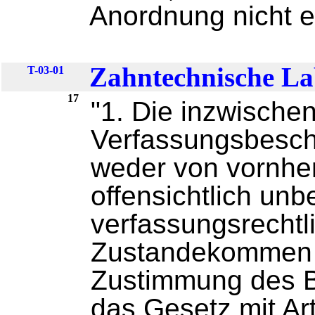
Anordnung nicht e
Zahntechnische La
T-03-01
17
"1. Die inzwische
Verfassungsbesch
weder von vornhe
offensichtlich un
verfassungsrecht
Zustandekommen 
Zustimmung des B
das Gesetz mit Ar