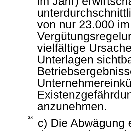
im Jahr) erwirtsch
unterdurchschnittl
von nur 23.000 im
Vergütungsregelu
vielfältige Ursac
Unterlagen sichtb
Betriebsergebniss
Unternehmereinkün
Existenzgefährdun
anzunehmen.
23
c) Die Abwägung er