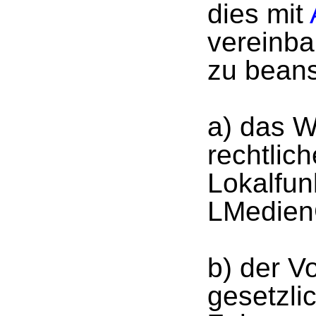
dies mit
vereinba
zu beans
a) das W
rechtlic
Lokalfun
LMedien
b) der V
gesetzli