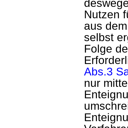
deswegen
Nutzen f
aus dem
selbst er
Folge de
Erforder
Abs.3 S
nur mitte
Enteignu
umschrei
Enteign