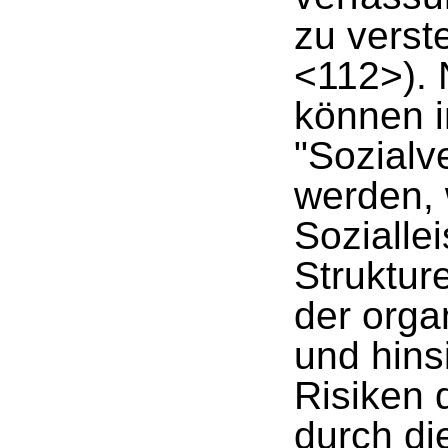
zu vers
<112>).
können 
"Sozialv
werden,
Sozialle
Struktur
der orga
und hins
Risiken 
durch di