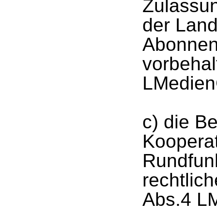
Zulassu
der Land
Abonnent
vorbehal
LMedien
c) die B
Kooperat
Rundfunk
rechtlic
Abs.4 L