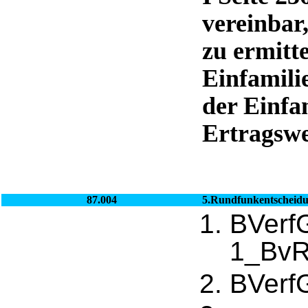
vereinbar
zu ermitt
Einfamili
der Einfa
Ertragswe
87.004
5.Rundfunkentscheid
BVerf
1_BvR
BVerf