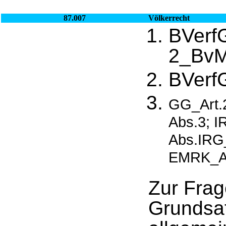
87.007
Völkerrecht
BVerf
2_BvM
BVerf
GG_Art.
Abs.3; 
Abs.IRG_
EMRK_Ar
Zur Frag
Grundsat