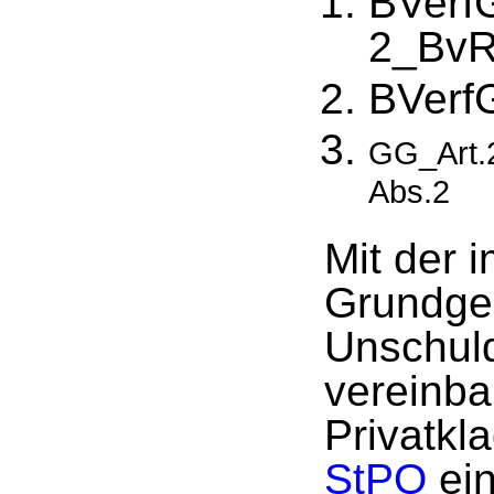
BVerf
2_BvR
BVerf
GG_Art.
Abs.2
Mit der 
Grundge
Unschuld
vereinba
Privatkl
StPO
ein