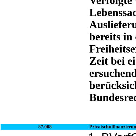
Verfolgte
Lebenssac
Ausliefer
bereits in
Freiheitse
Zeit bei e
ersuchend
berücksich
Bundesrec
87.008
Privatschulfinanzieru