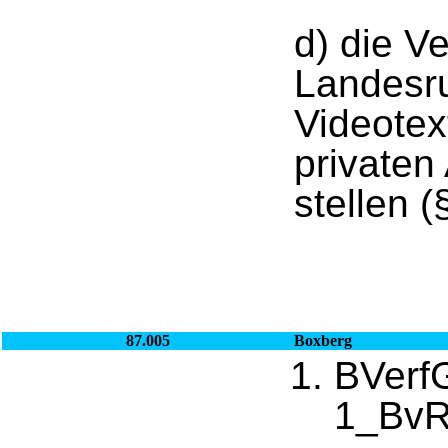
d) die Ve
Landesru
Videotex
privaten
stellen 
87.005
Boxberg
BVerf
1_BvR