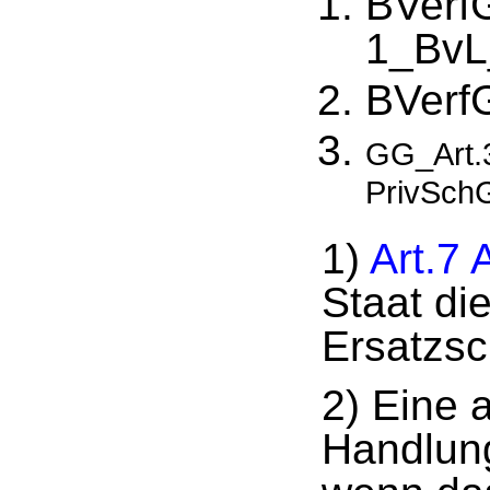
BVerf
1_BvL
BVerf
GG_Art.3
PrivSch
1)
Art.7
Staat die
Ersatzsc
2) Eine 
Handlung