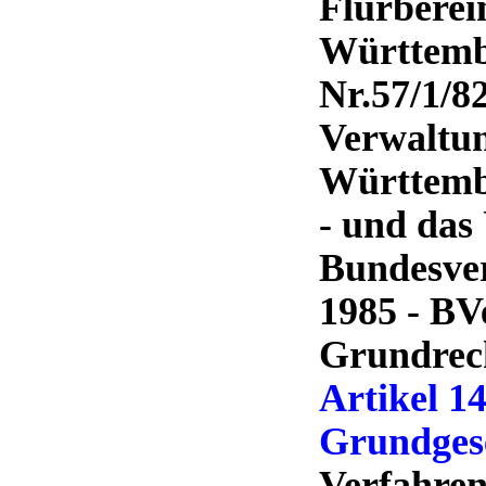
Flurberei
Württemb
Nr.57/1/82
Verwaltun
Württembe
- und das 
Bundesve
1985 - BV
Grundrech
Artikel 14
Grundges
Verfahren