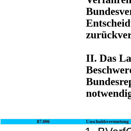
Bundesver
Entscheid
zurückver
II. Das L
Beschwerd
Bundesrep
notwendig
87.006
Unschuldsvermutung