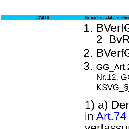
87.010
Künstlersozialversich
BVerf
2_BvR
BVerf
GG_Art.2
Nr.12, 
KSVG_§_
1) a) De
in
Art.74
verfassu