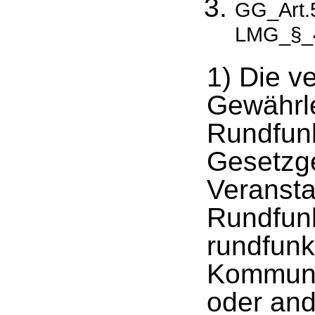
GG_Art.5
LMG_§_4
1) Die v
Gewährle
Rundfun
Gesetzgeb
Veransta
Rundfun
rundfunk
Kommuni
oder and