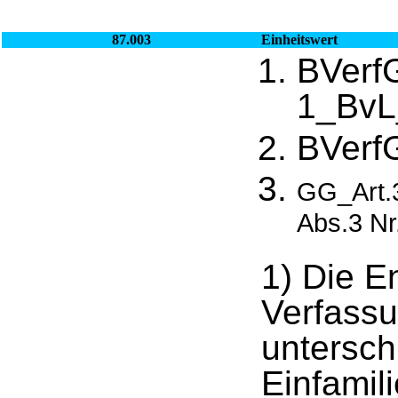
87.003
Einheitswert
BVerf
1_BvL
BVerf
GG_Art.
Abs.3 Nr
1) Die E
Verfassu
untersch
Einfamil