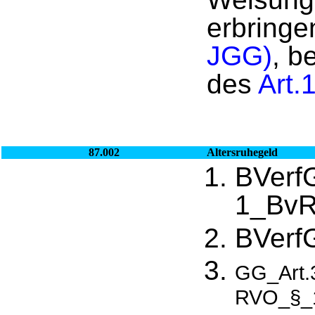
erbring
JGG)
, b
des
Art.
87.002
Altersruhegeld
BVerf
1_BvR
BVerf
GG_Art.
RVO_§_1