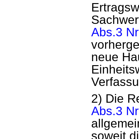
Ertragsw
Sachwer
Abs.3 N
vorherge
neue Hau
Einheits
Verfassu
2) Die R
Abs.3 N
allgemei
soweit d