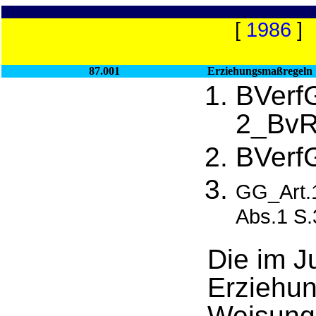
[
1986
]
87.001
Erziehungsmaßregeln
BVerf
2_BvR
BVerf
GG_Art.
Abs.1 S.
Die im J
Erziehu
Weisung,