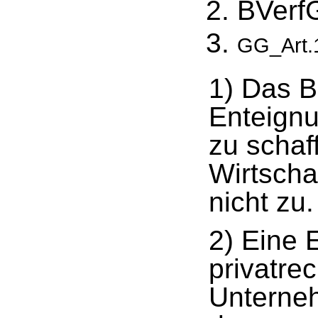
BVerf
GG_Art.1
1) Das B
Enteignu
zu schaf
Wirtscha
nicht zu.
2) Eine 
privatrec
Unterneh