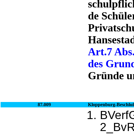
schulpflic
de Schüle
Privatsch
Hansestad
Art.7 Abs
des Grund
Gründe un
87.009
Kloppenburg-Beschlu
BVerf
2_BvR