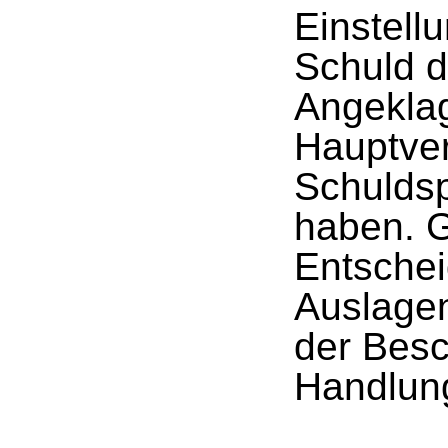
Einstell
Schuld d
Angeklag
Hauptver
Schuldsp
haben. G
Entsche
Auslagen
der Besc
Handlung