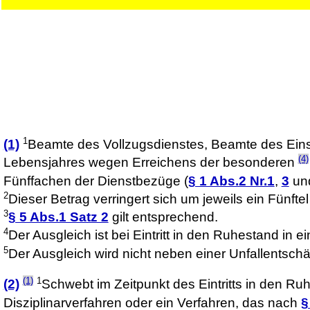
1
(1)
Beamte des Vollzugsdienstes, Beamte des Eins
(4)
Lebensjahres wegen Erreichens der besonderen
Fünffachen der Dienstbezüge (
§ 1 Abs.2 Nr.1
,
3
un
2
Dieser Betrag verringert sich um jeweils ein Fünfte
3
§ 5 Abs.1 Satz 2
gilt entsprechend.
4
Der Ausgleich ist bei Eintritt in den Ruhestand in
5
Der Ausgleich wird nicht neben einer Unfallentsch
(1)
1
(2)
Schwebt im Zeitpunkt des Eintritts in den 
Disziplinarverfahren oder ein Verfahren, das nach
§