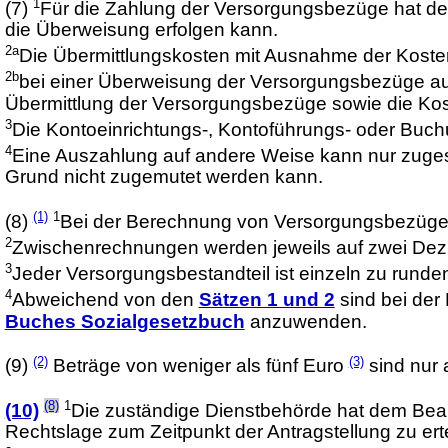
1
(7)
Für die Zahlung der Versorgungsbezüge hat de
die Überweisung erfolgen kann.
2a
Die Übermittlungskosten mit Ausnahme der Kosten
2b
bei einer Überweisung der Versorgungsbezüge auf
Übermittlung der Versorgungsbezüge sowie die Kos
3
Die Kontoeinrichtungs-, Kontoführungs- oder Buc
4
Eine Auszahlung auf andere Weise kann nur zuge
Grund nicht zugemutet werden kann.
(1)
1
(8)
Bei der Berechnung von Versorgungsbezügen 
2
Zwischenrechnungen werden jeweils auf zwei Dezim
3
Jeder Versorgungsbestandteil ist einzeln zu runde
4
Abweichend von den
Sätzen 1 und 2
sind bei de
Buches Sozialgesetzbuch
anzuwenden.
(2)
(3)
(9)
Beträge von weniger als fünf Euro
sind nur 
(8)
1
(10)
Die zuständige Dienstbehörde hat dem Beam
Rechtslage zum Zeitpunkt der Antragstellung zu erte