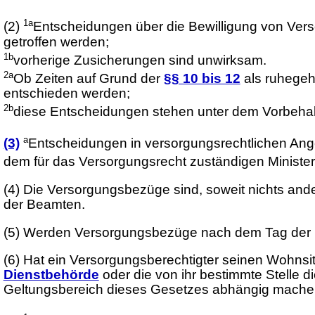
1a
(2)
Entscheidungen über die Bewilligung von Vers
getroffen werden;
1b
vorherige Zusicherungen sind unwirksam.
2a
Ob Zeiten auf Grund der
§§ 10 bis 12
als ruhegeha
entschieden werden;
2b
diese Entscheidungen stehen unter dem Vorbehalt 
a
(3)
Entscheidungen in versorgungsrechtlichen Ange
dem für das Versorgungsrecht zuständigen Minister
(4)
Die Versorgungsbezüge sind, soweit nichts ander
der Beamten.
(5)
Werden Versorgungsbezüge nach dem Tag der Fäl
(6)
Hat ein Versorgungsberechtigter seinen Wohnsi
Dienstbehörde
oder die von ihr bestimmte Stelle
Geltungsbereich dieses Gesetzes abhängig mache