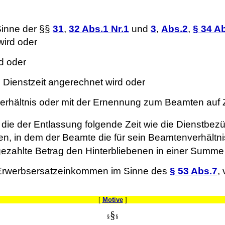
Sinne der §§
31
,
32 Abs.1 Nr.1
und
3
,
Abs.2
,
§ 34 Ab
wird oder
rd oder
e Dienstzeit angerechnet wird oder
verhältnis oder mit der Ernennung zum Beamten auf Z
die der Entlassung folgende Zeit wie die Dienstbezü
n, in dem der Beamte die für sein Beamtenverhältnis
ezahlte Betrag den Hinterbliebenen in einer Summe
 Erwerbsersatzeinkommen im Sinne des
§ 53 Abs.7
,
[
Motive
]
§
§
§