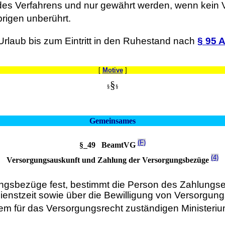
des Verfahrens und nur gewährt werden, wenn kein V
brigen unberührt.
 Urlaub bis zum Eintritt in den Ruhestand nach
§ 95 
[
Motive
]
§
§
§
Gemeinsames
(F)
§_49 BeamtVG
(4)
Versorgungsauskunft und Zahlung der Versorgungsbezüge
ungsbezüge fest, bestimmt die Person des Zahlungs
Dienstzeit sowie über die Bewilligung von Versorgu
m für das Versorgungsrecht zuständigen Ministeriu