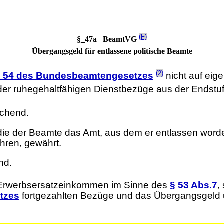
(F)
§_47a BeamtVG
Übergangsgeld für entlassene politische Beamte
(2)
§ 54 des Bundesbeamtengesetzes
nicht auf eige
r ruhegehaltfähigen Dienstbezüge aus der Endstufe 
echend.
die der Beamte das Amt, aus dem er entlassen worden
hren, gewährt.
nd.
 Erwerbsersatzeinkommen im Sinne des
§ 53 Abs.7
,
tzes
fortgezahlten Bezüge und das Übergangsgeld u