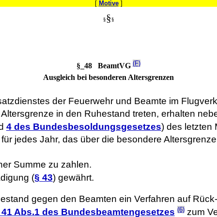
[
Motive
]
§
§
§
(F)
§_48 BeamtVG
Ausgleich bei besonderen Altersgrenzen
atzdienstes der Feuerwehr und Beamte im Flugverkeh
Altersgrenze in den Ruhestand treten, erhalten ne
d
4 des Bundesbesoldungsgesetzes
) des letzten
l für jedes Jahr, das über die besondere Altersgrenz
 einer Summe zu zahlen.
ädigung (
§ 43
) gewährt.
Ruhestand gegen den Beamten ein Verfahren auf Rück
(6)
 41 Abs.1 des Bundesbeamtengesetzes
zum Ver