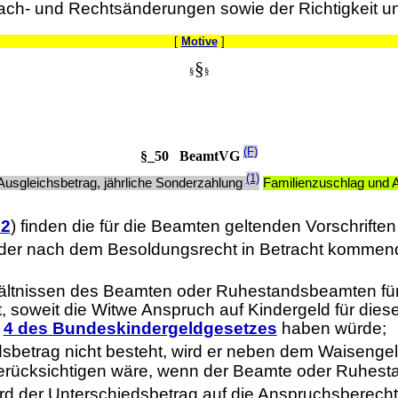
Sach- und Rechtsänderungen sowie der Richtigkeit u
[
Motive
]
§
§
§
(F)
§_50 BeamtVG
(1)
Ausgleichsbetrag, jährliche Sonderzahlung
Familienzuschlag und 
.2
) finden die für die Beamten geltenden Vorschrif
 der nach dem Besoldungsrecht in Betracht kommen
hältnissen des Beamten oder Ruhestandsbeamten für 
oweit die Witwe Anspruch auf Kindergeld für diese
,
4 des Bundeskindergeldgesetzes
haben würde;
sbetrag nicht besteht, wird er neben dem Waisengel
 berücksichtigen wäre, wenn der Beamte oder Ruhest
 der Unterschiedsbetrag auf die Anspruchsberechtig