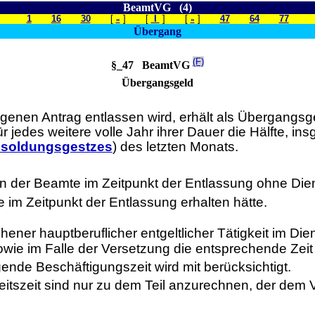
BeamtVG (4)
1
16
30
[
] [
I
] [
]
47
64
77
«
»
Übergang
(F)
§_47 BeamtVG
Übergangsgeld
igenen Antrag entlassen wird, erhält als Übergangsge
ür jedes weitere volle Jahr ihrer Dauer die Hälfte, 
besoldungsgestzes
) des letzten Monats.
 der Beamte im Zeitpunkt der Entlassung ohne Dien
im Zeitpunkt der Entlassung erhalten hätte.
chener hauptberuflicher entgeltlicher Tätigkeit im D
ie im Falle der Versetzung die entsprechende Zeit 
ende Beschäftigungszeit wird mit berücksichtigt.
itszeit sind nur zu dem Teil anzurechnen, der dem 