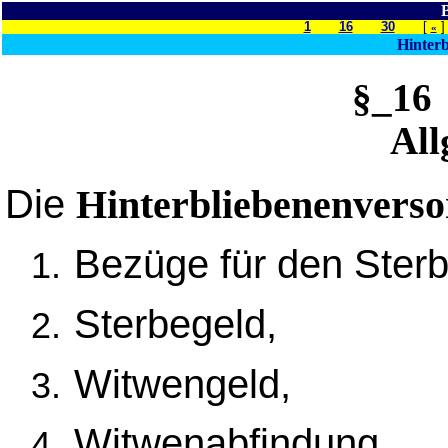
1
16
30
[
«
Hinter
§_16
All
Die
Hinterbliebenenvers
Bezüge für den Ster
Sterbegeld,
Witwengeld,
Witwenabfindung,