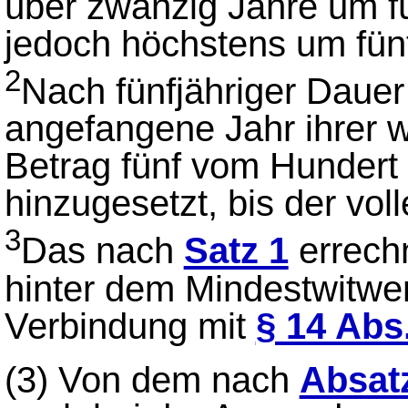
über zwanzig Jahre um f
jedoch höchstens um fün
2
Nach fünfjähriger Dauer
angefangene Jahr ihrer 
Betrag fünf vom Hundert
hinzugesetzt, bis der voll
3
Das nach
Satz 1
errechn
hinter dem Mindestwitwe
Verbindung mit
§ 14 Abs
(3)
Von dem nach
Absat