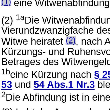
eine Witwenabfindung
(1)
1a
(2)
Die Witwenabfindun
Vierundzwanzigfache des
Witwe heiratet
, nach 
(2)
Kürzungs- und Ruhensvor
Betrages des Witwengeld
1b
eine Kürzung nach
§ 2
53
und
54 Abs.1 Nr.3
ble
2
Die Abfindung ist in ei