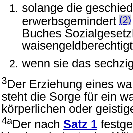
solange die geschie
erwerbsgemindert
(2)
Buches Sozialgesetzb
waisengeldberechtigt
wenn sie das sechzig
3
Der Erziehung eines wa
steht die Sorge für ein w
körperlichen oder geisti
4a
Der nach
Satz 1
festges