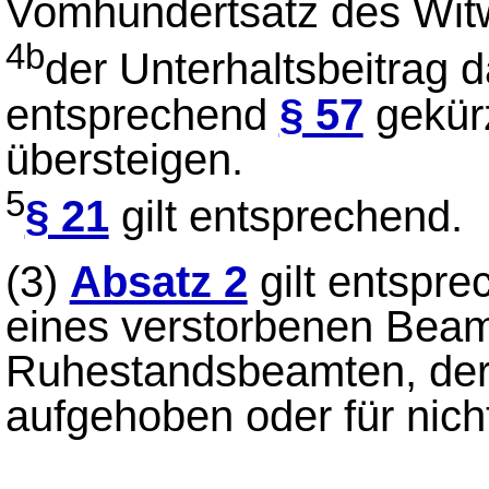
Vomhundertsatz des Witw
4b
der Unterhaltsbeitrag d
entsprechend
§ 57
gekür
übersteigen.
5
§ 21
gilt entsprechend.
(3)
Absatz 2
gilt entspre
eines verstorbenen Beam
Ruhestandsbeamten, der
aufgehoben oder für nicht