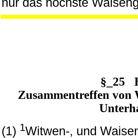
nur das höchste Waiseng
§_25 
Zusammentreffen von 
Unterha
1
(1)
Witwen-, und Waisen