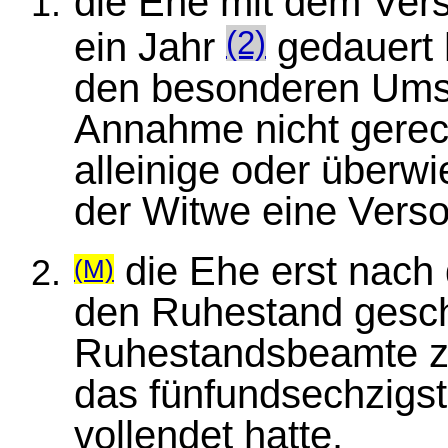
die Ehe mit dem Ver
ein Jahr
gedauert 
(2)
den besonderen Umst
Annahme nicht gerecht
alleinige oder überw
der Witwe eine Verso
die Ehe erst nach
(M)
den Ruhestand gesch
Ruhestandsbeamte zu
das fünfundsechzigst
vollendet hatte.