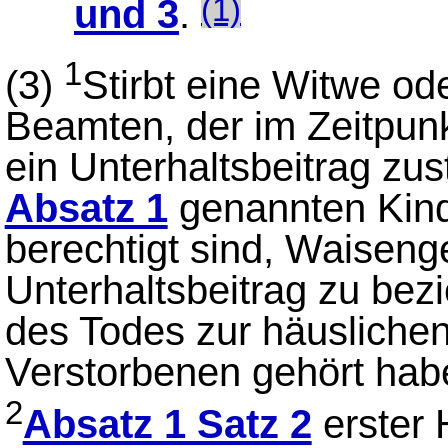
und 3
.
(1)
1
(3)
Stirbt eine Witwe od
Beamten, der im Zeitpun
ein Unterhaltsbeitrag zus
Absatz 1
genannten Kind
berechtigt sind, Waiseng
Unterhaltsbeitrag zu bez
des Todes zur häusliche
Verstorbenen gehört hab
2
Absatz 1 Satz 2
erster 