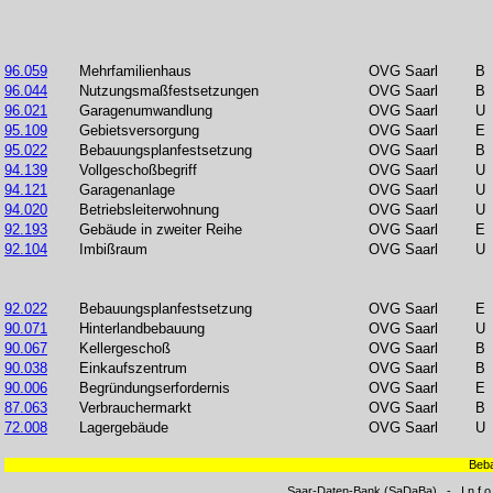
96.059
Mehrfamilienhaus
OVG Saarl
B
96.044
Nutzungsmaßfestsetzungen
OVG Saarl
B
96.021
Garagenumwandlung
OVG Saarl
U
95.109
Gebietsversorgung
OVG Saarl
E
95.022
Bebauungsplanfestsetzung
OVG Saarl
B
94.139
Vollgeschoßbegriff
OVG Saarl
U
94.121
Garagenanlage
OVG Saarl
U
94.020
Betriebsleiterwohnung
OVG Saarl
U
92.193
Gebäude in zweiter Reihe
OVG Saarl
E
92.104
Imbißraum
OVG Saarl
U
92.022
Bebauungsplanfestsetzung
OVG Saarl
E
90.071
Hinterlandbebauung
OVG Saarl
U
90.067
Kellergeschoß
OVG Saarl
B
90.038
Einkaufszentrum
OVG Saarl
B
90.006
Begründungserfordernis
OVG Saarl
E
87.063
Verbrauchermarkt
OVG Saarl
B
72.008
Lagergebäude
OVG Saarl
U
Beb
Saar-Daten-Bank (SaDaBa) - I n f o 