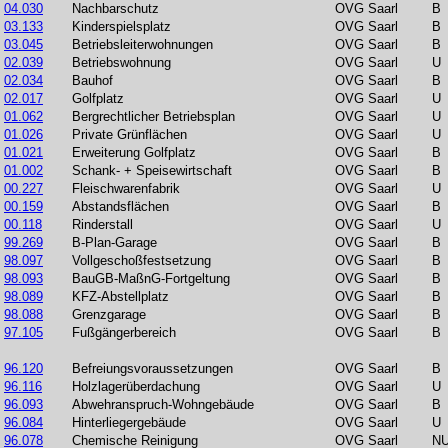
04.030
Nachbarschutz
OVG Saarl
B
03.133
Kinderspielsplatz
OVG Saarl
B
03.045
Betriebsleiterwohnungen
OVG Saarl
B
02.039
Betriebswohnung
OVG Saarl
U
02.034
Bauhof
OVG Saarl
B
02.017
Golfplatz
OVG Saarl
U
01.062
Bergrechtlicher Betriebsplan
OVG Saarl
U
01.026
Private Grünflächen
OVG Saarl
U
01.021
Erweiterung Golfplatz
OVG Saarl
B
01.002
Schank- + Speisewirtschaft
OVG Saarl
B
00.227
Fleischwarenfabrik
OVG Saarl
U
00.159
Abstandsflächen
OVG Saarl
B
00.118
Rinderstall
OVG Saarl
U
99.269
B-Plan-Garage
OVG Saarl
B
98.097
Vollgeschoßfestsetzung
OVG Saarl
B
98.093
BauGB-MaßnG-Fortgeltung
OVG Saarl
B
98.089
KFZ-Abstellplatz
OVG Saarl
B
98.088
Grenzgarage
OVG Saarl
B
97.105
Fußgängerbereich
OVG Saarl
B
96.120
Befreiungsvoraussetzungen
OVG Saarl
B
96.116
Holzlagerüberdachung
OVG Saarl
U
96.093
Abwehranspruch-Wohngebäude
OVG Saarl
B
96.084
Hinterliegergebäude
OVG Saarl
U
96.078
Chemische Reinigung
OVG Saarl
N