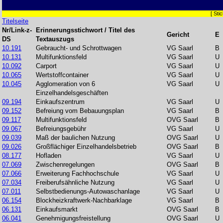
[ St
Titelseite
Nr/Link-z-
Erinnerungsstichwort / Titel des
Gericht
E
DS
Textauszugs
10.191
Gebraucht- und Schrottwagen
VG Saarl
B
10.131
Multifunktionsfeld
VG Saarl
U
10.092
Carport
VG Saarl
U
10.065
Wertstoffcontainer
VG Saarl
U
10.045
Agglomeration von 6
VG Saarl
U
Einzelhandelsgeschäften
09.194
Einkaufszentrum
VG Saarl
U
09.152
Befreiung vom Bebauungsplan
VG Saarl
B
09.117
Multifunktionsfeld
OVG Saarl
B
09.067
Befreiungsgebühr
VG Saarl
U
09.039
Maß der baulichen Nutzung
OVG Saarl
U
09.026
Großflächiger Einzelhandelsbetrieb
OVG Saarl
B
08.177
Hofladen
VG Saarl
U
07.069
Zwischenregelungen
OVG Saarl
B
07.066
Erweiterung Fachhochschule
VG Saarl
U
07.034
Freiberufsähnliche Nutzung
VG Saarl
U
07.011
Selbstbedienungs-Autowaschanlage
VG Saarl
U
06.154
Blockheizkraftwerk-Nachbarklage
VG Saarl
B
06.131
Einkaufsmarkt
OVG Saarl
B
06.041
Genehmigungsfreistellung
OVG Saarl
U