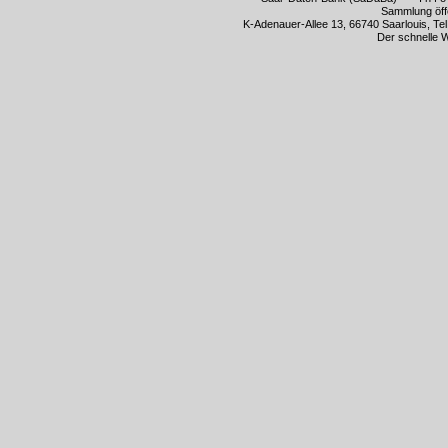
Sammlung öff
K-Adenauer-Allee 13, 66740 Saarlouis, Te
Der schnelle 