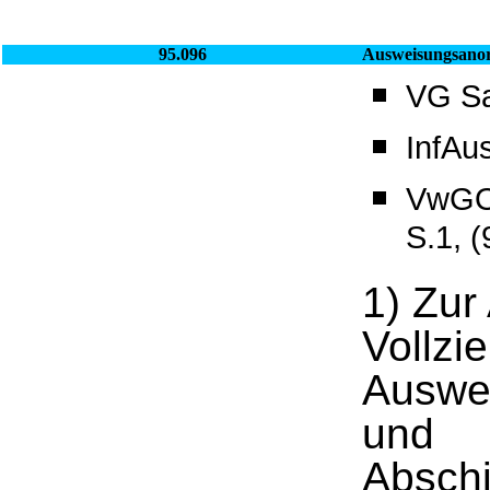
95.096
Ausweisungsano
VG Sa
InfAu
VwGO_
S.1, 
1) Zur
Vollzie
Auswe
und
Absch