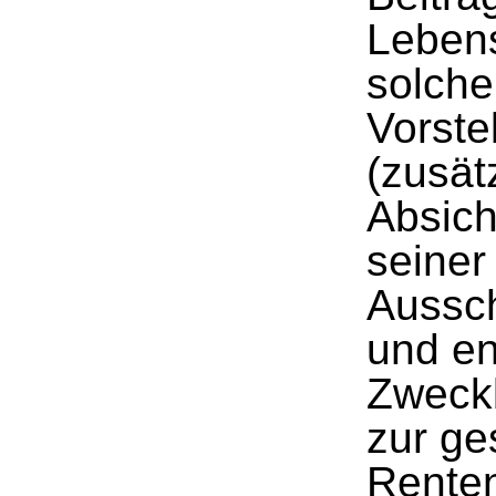
Lebens
solche
Vorste
(zusät
Absic
seiner
Aussc
und en
Zweck
zur ge
Renten