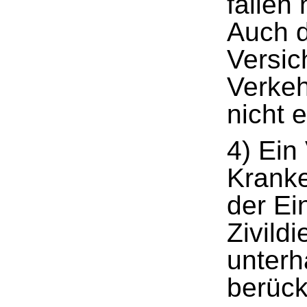
fallen
Auch d
Versic
Verkeh
nicht 
4) Ein
Kranke
der Ei
Zivild
unterh
berück