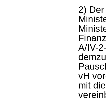
2) Der
Minist
Minist
Finanz
A/IV-2
demzuf
Pausc
vH vo
mit di
verein