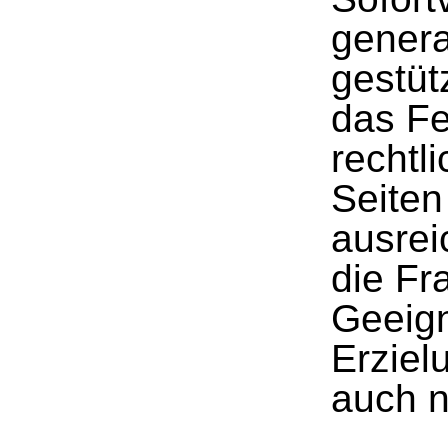
gener
gestütz
das F
rechtl
Seiten
ausrei
die Fr
Geeig
Erziel
auch n