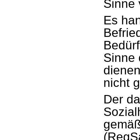
Sinne 
Es han
Befrie
Bedürf
Sinne 
diene
nicht 
Der da
Sozial
gemäß
(RegSa