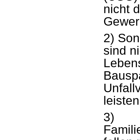
nicht 
Gewerb
2) Son
sind n
Lebens
Bauspa
Unfall
leisten
3)
Famili