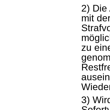
2) Die
mit de
Strafv
möglic
zu ein
genom
Restfr
ausein
Wieder
3) Wir
Sofort