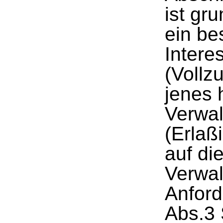
ist gru
ein be
Intere
(Vollz
jenes 
Verwal
(Erlaß
auf di
Verwal
Anfor
Abs.3 