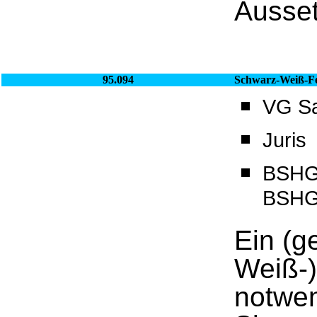
Ausse
95.094
Schwarz-Weiß-Fe
VG Sa
Juris
BSHG_
BSHG_
Ein (g
Weiß-)
notwen