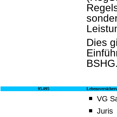
Regels
sonder
Leistu
Dies gi
Einfüh
BSHG
95.095
Lebensversicher
VG Sa
Juris