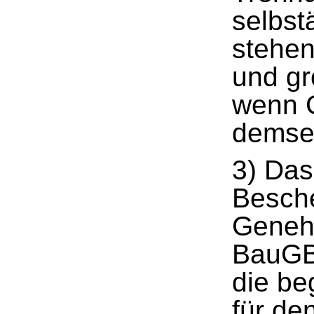
selbst
stehe
und gr
wenn 
demse
3) Das
Besch
Geneh
BauGB 
die be
für den