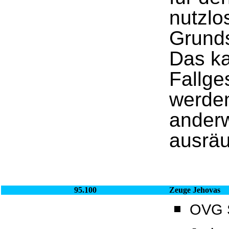
nutzlo
Grunds
Das ka
Fallg
werden
anderw
ausräu
95.100
Zeuge Jehovas
OVG S