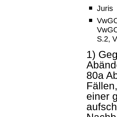
Juris
VwGO_
VwGO
S.2, 
1) Geg
Abänd
80a Ab
Fällen
einer 
aufsch