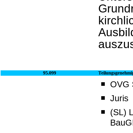
Grundr
kirchl
Ausbil
auszu
95.099
Teilungsgenehmi
OVG S
Juris
(SL) 
BauG