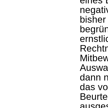
eines
negati
bisher
begrün
ernstl
Rechtm
Mitbew
Auswah
dann n
das vo
Beurte
ausge