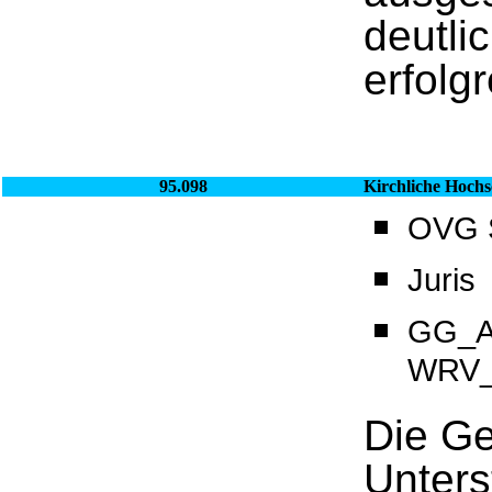
deutli
erfolg
95.098
Kirchliche Hochs
OVG S
Juris
GG_Ar
WRV_A
Die Ge
Unters