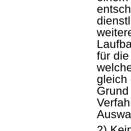
entsch
dienst
weiter
Laufba
für di
welche
gleich
Grund
Verfah
Auswah
2) Kei