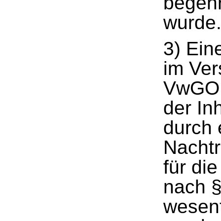
begehr
wurde
3) Ein
im Ver
VwGO k
der In
durch 
Nacht
für di
nach 
wesent