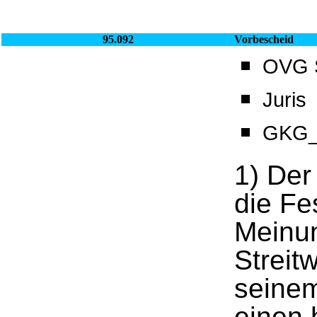
95.092
Vorbescheid
OVG S
Juris
GKG_
1) Der
die Fe
Meinun
Streit
seinem
einen 