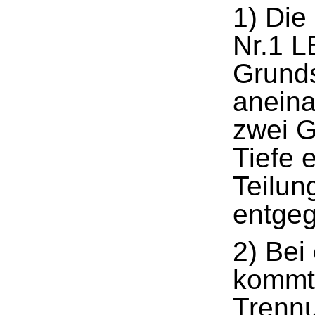
1) Die
Nr.1 L
Grunds
aneina
zwei G
Tiefe 
Teilu
entge
2) Bei
kommt
Trennu