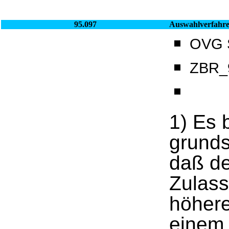
95.097
Auswahlverfahr
OVG S
ZBR_9
1) Es 
grunds
daß de
Zulass
höhere
einem 