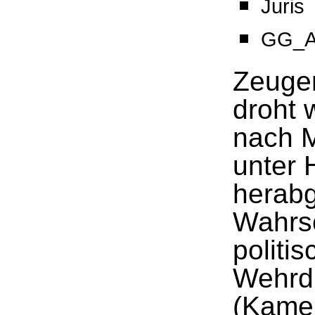
Juris
GG_Ar
Zeugen
droht 
nach M
unter 
herabg
Wahrsc
politi
Wehrdi
(Kamer