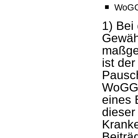
WoGG
1) Bei
Gewäh
maßge
ist de
Pausch
WoGG 
eines
dieser
Kranke
Beiträ