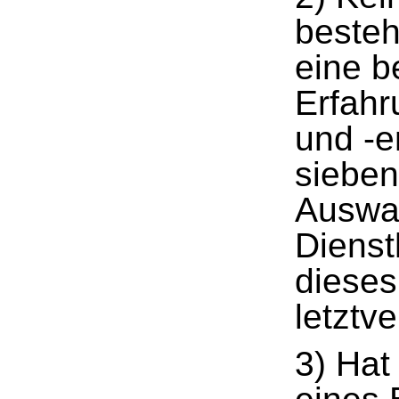
besteh
eine b
Erfahr
und -e
sieben
Auswah
Dienst
dieses
letztv
3) Hat