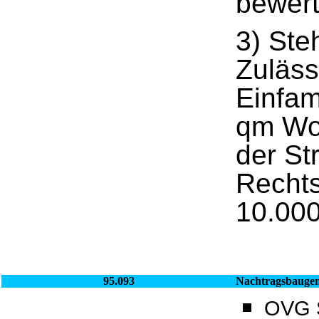
bewert
3) Ste
Zuläss
Einfam
qm Woh
der St
Recht
10.000
95.093
Nachtragsbauge
OVG S