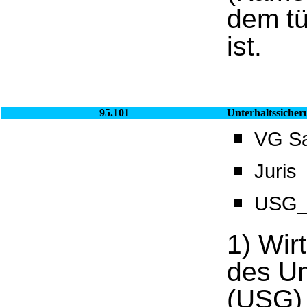
dem tü
ist.
95.101
Unterhaltssicher
VG Sa
Juris
USG_
1) Wir
des Un
(USG) 