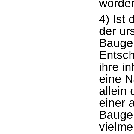
worden
4) Ist 
der ur
Baugen
Entsch
ihre i
eine 
allein
einer 
Baugen
vielme