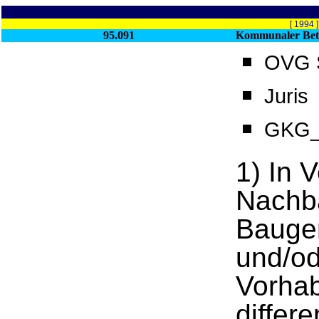
[
1994
95.091
Kommunaler Bet
OVG S
Juris
GKG_§
1) In V
Nachb
Bauge
und/od
Vorha
differ