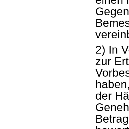
Gegens
Bemes
verein
2) In 
zur Er
Vorbe
haben,
der Hä
Geneh
Betra