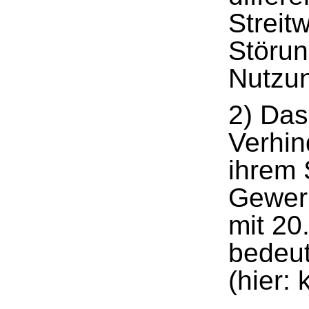
Streit
Störun
Nutzu
2) Das
Verhin
ihrem 
Gewerb
mit 20
bedeu
(hier: