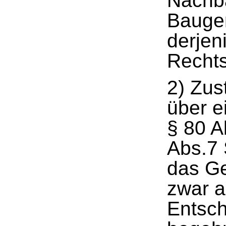
Nachba
Bauge
derjen
Rechts
2) Zus
über e
§ 80 A
Abs.7 
das Ge
zwar a
Entsch