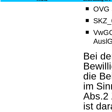
OVG S
SKZ_0
VwGO
Ausl
Bei de
Bewill
die Be
im Si
Abs.2 
ist da