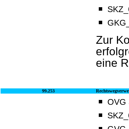
SKZ_0
GKG_
Zur Ko
erfolg
eine 
99.253
Rechtswegverwe
OVG S
SKZ_0