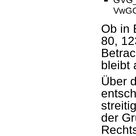
GVG_
VwG
Ob in 
80, 1
Betrac
bleibt 
Über d
entsch
streit
der Gr
Recht