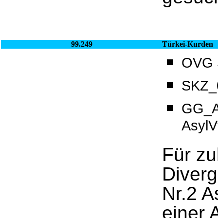
99.249
Türkei-Kurden
OVG S
SKZ_0
GG_Ar
AsylV
Für z
Diverg
Nr.2 A
einer 