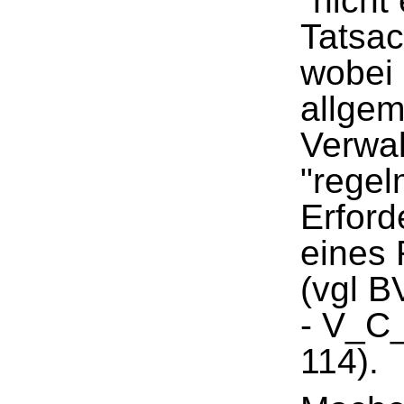
"nicht
Tatsac
wobei 
allge
Verwal
"regel
Erford
eines 
(vgl B
- V_C
114).