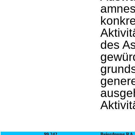
amnest
konkre
Aktivi
des A
gewürd
grunds
genere
ausgeh
Aktivit
99.242
Beiordnung RA