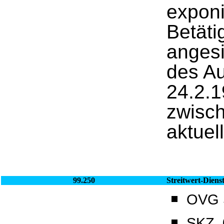
exponi
Betäti
angesi
des A
24.2.1
zwisch
aktuel
99.250
Streitwert-Diens
OVG S
SKZ_0