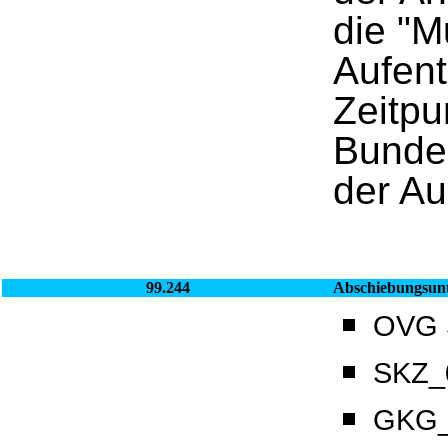
die "M
Aufent
Zeitpu
Bunde
der Au
99.244
Abschiebungsun
OVG S
SKZ_0
GKG_