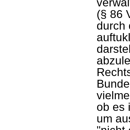
verwal
(§ 86 
durch 
auftuk
darste
abzul
Recht
Bundes
vielme
ob es 
um aus