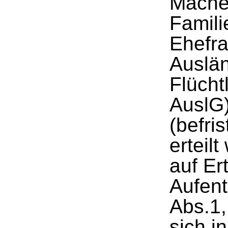
Mache
Famili
Ehefra
Auslä
Flücht
AuslG
(befri
erteil
auf Er
Aufent
Abs.1,
sich i