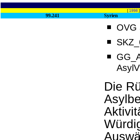
[
1998
99.241
Syrien
OVG S
SKZ_0
GG_Ar
Asyl
Die Rü
Asylbe
Aktivi
Würdi
Auswä