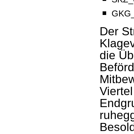
GKG_
Der Str
Klagev
die Üb
Beförd
Mitbew
Vierte
Endgru
ruhegg
Besold