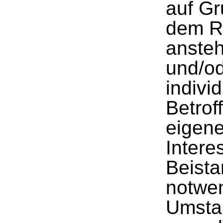
auf Gr
dem Re
ansteh
und/o
indivi
Betrof
eigen
Intere
Beista
notwen
Umstan