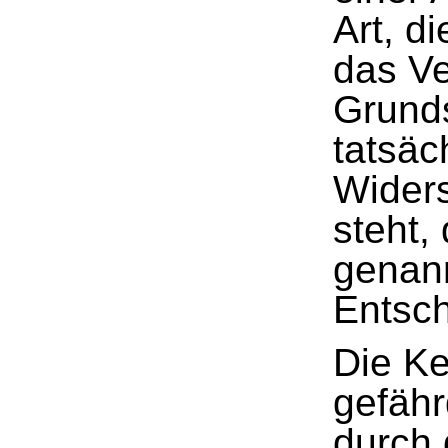
Art, d
das Ve
Grunds
tatsäch
Wider
steht,
genann
Entsch
Die Ke
gefäh
durch 