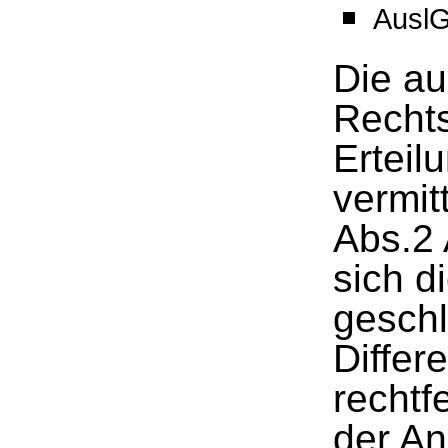
AuslG
Die a
Rechts
Erteil
vermit
Abs.2 
sich 
geschl
Differ
rechtf
der An