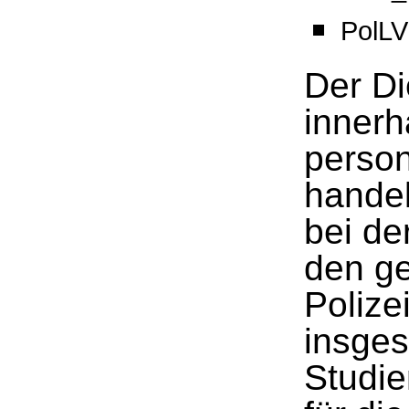
PolL
Der Di
innerh
person
handel
bei de
den g
Polize
insge
Studie