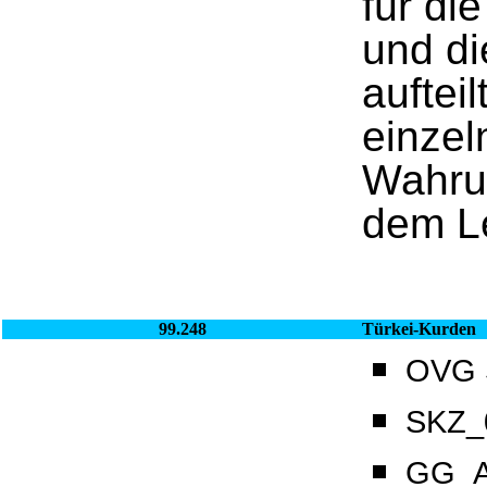
für die
und di
auftei
einzel
Wahru
dem Le
99.248
Türkei-Kurden
OVG S
SKZ_0
GG_Ar