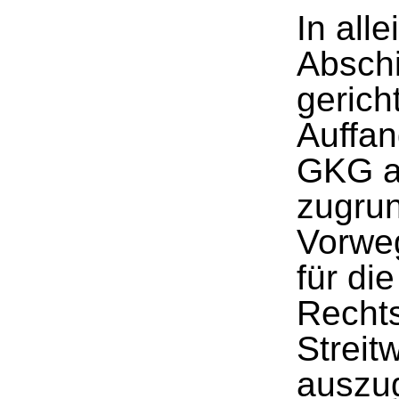
In all
Absch
gerich
Auffan
GKG a
zugrun
Vorwe
für die
Rechts
Streit
auszu