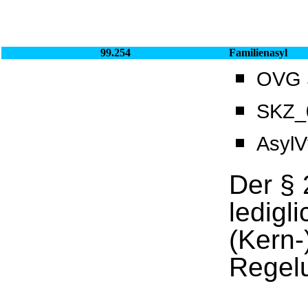
99.254
Familienasyl
OVG S
SKZ_0
Asyl
Der § 
ledigli
(Kern-
Regelu