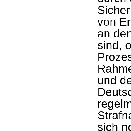
Siche
von Er
an den
sind, 
Proze
Rahme
und de
Deutsc
regel
Strafn
sich n