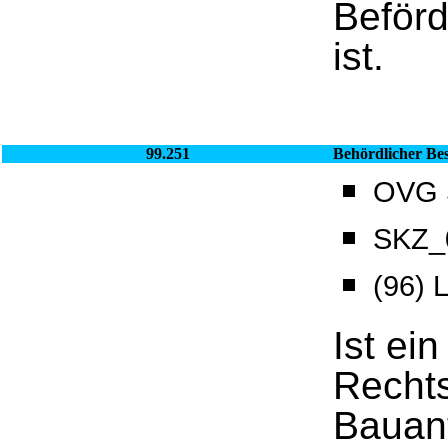
Beförd
ist.
99.251
Behördlicher Be
OVG S
SKZ_0
(96)
Ist ei
Rechts
Bauant