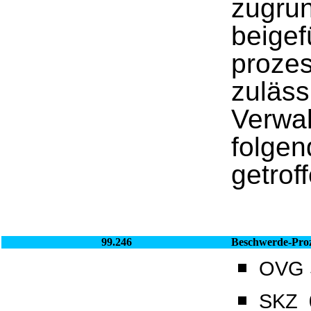
zugru
beigef
proze
zuläss
Verwal
folgen
getrof
99.246
Beschwerde-Proz
OVG S
SKZ_0