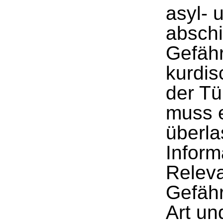
asyl- 
absch
Gefäh
kurdis
der Tü
muss e
überla
Infor
Releva
Gefäh
Art un