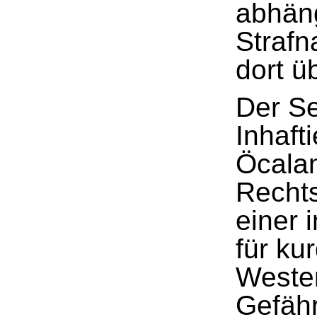
abhäng
Strafn
dort ü
Der Se
Inhaft
Öcalan
Recht
einer 
für ku
Westen
Gefähr