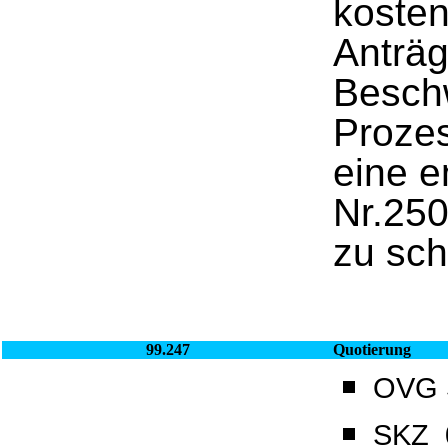
kosten
Anträg
Besch
Prozes
eine 
Nr.250
zu sch
99.247
Quotierung
OVG S
SKZ_0