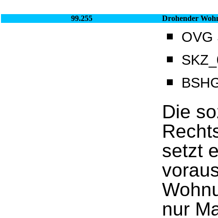
99.255
Drohender Wohn
OVG S
SKZ_0
BSHG
Die so
Recht
setzt 
voraus
Wohnun
nur M