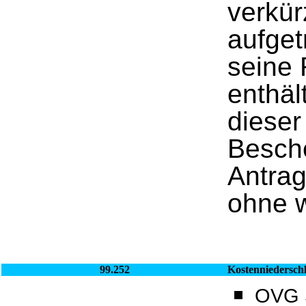
verkü
aufget
seine 
enthäl
dieser
Besche
Antrag
ohne w
99.252
Kostenniedersch
OVG S