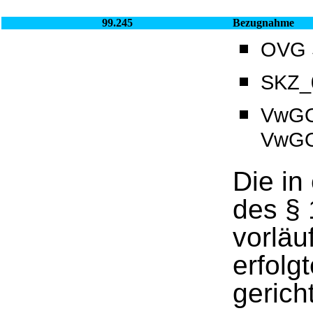
99.245
Bezugnahme
OVG S
SKZ_0
VwGO
VwG
Die i
des §
vorläu
erfolg
gerich