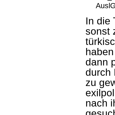
AuslG
In die
sonst
türkis
haben 
dann p
durch 
zu gew
exilpo
nach i
gesuch