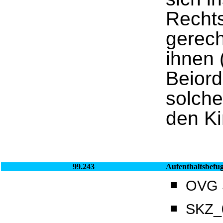
Rechts
gerech
ihnen 
Beior
solche
den Ki
99.243
Aufenthaltsbefu
OVG S
SKZ_0