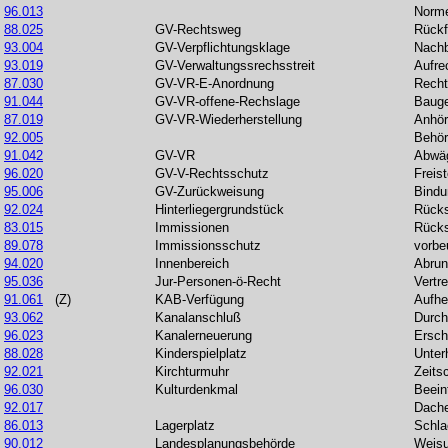
96.013
Norme
88.025
GV-Rechtsweg
Rückf
93.004
GV-Verpflichtungsklage
Nachb
93.019
GV-Verwaltungssrechsstreit
Aufre
87.030
GV-VR-E-Anordnung
Recht
91.044
GV-VR-offene-Rechslage
Baug
87.019
GV-VR-Wiederherstellung
Anhö
92.005
Behör
91.042
GV-VR
Abwä
96.020
GV-V-Rechtsschutz
Freis
95.006
GV-Zurückweisung
Bindu
92.024
Hinterliegergrundstück
Rücks
83.015
Immissionen
Rücks
89.078
Immissionsschutz
vorbe
94.020
Innenbereich
Abru
95.036
Jur-Personen-ö-Recht
Vertr
91.061
(Z)
KAB-Verfügung
Aufh
93.062
Kanalanschluß
Durch
96.023
Kanalerneuerung
Ersch
88.028
Kinderspielplatz
Unter
92.021
Kirchturmuhr
Zeits
96.030
Kulturdenkmal
Beein
92.017
Dach
86.013
Lagerplatz
Schla
90.012
Landesplanungsbehörde
Weisu