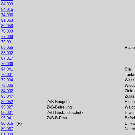
84.003
84.015
74.006
91.063
89.058
76.003
77.008
75.001
89.055
Rücks
83.002
87.017
70.006
94.041
Stall
76.001
Tanks
72.004
Wasse
79.005
Wiede
84.002
Ziele
93.047
Zulas
89.052
ZvB-Baugebiet
Eigen
95.027
ZvB-Befreiung
Waldb
86.001
ZvB-Bestandsschutz
Erwei
95.041
ZvB-B-Plan
Befre
90.016
(R)
Einka
89.067
Nachb
81.004