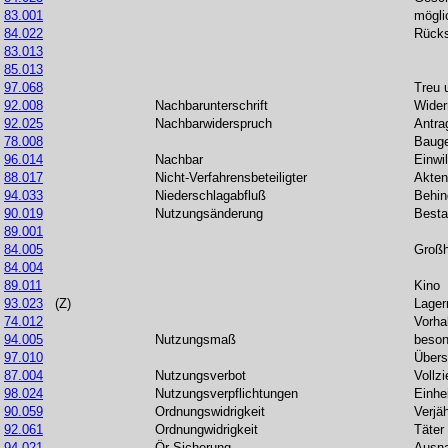
83.001
mögli
84.022
Rücks
83.013
85.013
97.068
Treu 
92.008
Nachbarunterschrift
Wider
92.025
Nachbarwiderspruch
Antra
78.008
Baug
96.014
Nachbar
Einwil
88.017
Nicht-Verfahrensbeteiligter
Akten
94.033
Niederschlagabfluß
Behin
90.019
Nutzungsänderung
Besta
89.001
84.005
Großh
84.004
89.011
Kino
93.023
(Z)
Lager
74.012
Vorha
94.005
Nutzungsmaß
beson
97.010
Übers
87.004
Nutzungsverbot
Vollz
98.024
Nutzungsverpflichtungen
Einhe
90.059
Ordnungswidrigkeit
Verjä
92.061
Ordnungwidrigkeit
Täter
94.021
Ör-Sicherung
Ausn