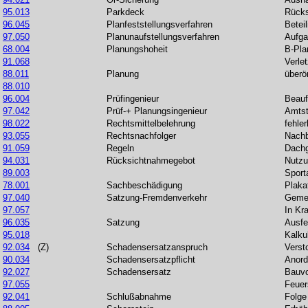
95.013
Parkdeck
Rücks
96.045
Planfeststellungsverfahren
Betei
97.050
Planunaufstellungsverfahren
Aufg
68.004
Planungshoheit
B-Pla
91.068
Verle
88.011
Planung
überör
88.010
96.004
Prüfingenieur
Beauf
97.042
Prüf-+ Planungsingenieur
Amtst
98.022
Rechtsmittelbelehrung
fehler
93.055
Rechtsnachfolger
Nachb
91.059
Regeln
Dach
94.031
Rücksichtnahmegebot
Nutzu
89.003
Sport
78.001
Sachbeschädigung
Plaka
97.040
Satzung-Fremdenverkehr
Gemei
97.057
In Kr
96.035
Satzung
Ausfe
95.018
Kalku
92.034
(Z)
Schadensersatzanspruch
Verst
90.034
Schadensersatzpflicht
Anord
92.027
Schadensersatz
Bauvo
97.055
Feue
92.041
Schlußabnahme
Folge