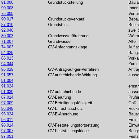
91.006
Grundstücksteilung
Baula
90.008
Innen
75.005
Verfa
90.017
Grundstücksverkauf
Beba
87.010
Grundstück
Beein
92.040
zwei 
80.003
Grundwasserförderung
Wärm
71.007
Grundwasser
Altöl
74.003
GV-Anfechtungsklage
Aufla
94.029
Baug
88.013
Vorka
94.044
Zurüc
96.029
GV-Antrag-auf-ger-Verfahren
Antra
91.057
GV-aufschiebende-Wirkung
aussc
91.004
91.024
ernst
91.039
GV-aufschiebende
aussc
87.014
GV-Berufung
Prüfu
97.009
GV-Beteiligungsfähigkeit
GbR
96.049
GV-Eilrechtsschutz
Rücks
96.024
GV-E-Anordnung
Bauan
96.011
Freis
98.014
GV-Feststellungsfortsetzung
Einw
97.007
GV-Feststellungsklage
Baug
97.051
Fests