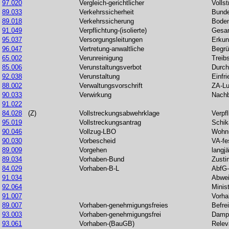
97.020
Vergleich-gerichtlicher
Volls
89.033
Verkehrssicherheit
Bunde
89.018
Verkehrssicherung
Boden
91.049
Verpflichtung-(isolierte)
Gesa
95.037
Versorgungsleitungen
Erkun
96.047
Vertretung-anwaltliche
Begr
65.002
Verunreinigung
Treibs
85.006
Verunstaltungsverbot
Durch
92.038
Verunstaltung
Einfr
88.002
Verwaltungsvorschrift
ZA-Lu
90.033
Verwirkung
Nachb
91.022
84.028
(Z)
Vollstreckungsabwehrklage
Verpfl
95.019
Vollstreckungsantrag
Schik
90.046
Vollzug-LBO
Wohnu
90.030
Vorbescheid
VA-fe
89.009
Vorgehen
langjä
89.034
Vorhaben-Bund
Zusti
84.029
Vorhaben-B-L
AbfG-
91.034
Abwe
92.064
Minis
91.007
Vorha
89.007
Vorhaben-genehmigungsfreies
Befre
93.003
Vorhaben-genehmigungsfrei
Dampf
93.061
Vorhaben-(BauGB)
Relev