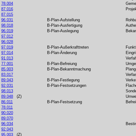
78.004
Gemei
87.016
Proje
87.015
96.031
B-Plan-Aufstellung
Rohba
98.018
B-Plan-Ausfertigung
Authe
96.019
B-Plan-Auslegung
Beka
97.012
96.028
97.019
B-Plan-Außerkrafttreten
Funkt
97.014
B-Plan-Änderung
Eingri
91.013
Verfa
77.001
B-Plan-Befreiung
Umge
85.003
B-Plan-Bekanntmachung
Plang
83.017
Verfa
89.043
B-Plan-Festlegung
Verke
92.031
B-Plan-Festsetzungen
Flach
98.013
Sonde
89.048
(Z)
Umwel
86.011
B-Plan-Festsetzung
Befre
78.011
90.020
89.070
96.034
Besti
92.043
95.003
(Z)