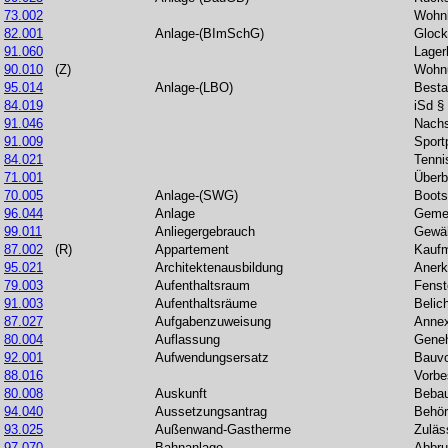
73.002
Wohn
82.001
Anlage-(BImSchG)
Glock
91.060
Lager
90.010
(Z)
Wohn
95.014
Anlage-(LBO)
Besta
84.019
iSd §
91.046
Nachs
91.009
Sport
84.021
Tenn
71.001
Überb
70.005
Anlage-(SWG)
Boots
96.044
Anlage
Gemei
99.011
Anliegergebrauch
Gewäh
87.002
(R)
Appartement
Kauf
95.021
Architektenausbildung
Aner
79.003
Aufenthaltsraum
Fenst
91.003
Aufenthaltsräume
Belic
87.027
Aufgabenzuweisung
Anne
80.004
Auflassung
Gene
92.001
Aufwendungsersatz
Bauvo
88.016
Vorbe
80.008
Auskunft
Bebau
94.040
Aussetzungsantrag
Behö
93.025
Außenwand-Gastherme
Zuläs
97.070
Bahnanlage
Abbr