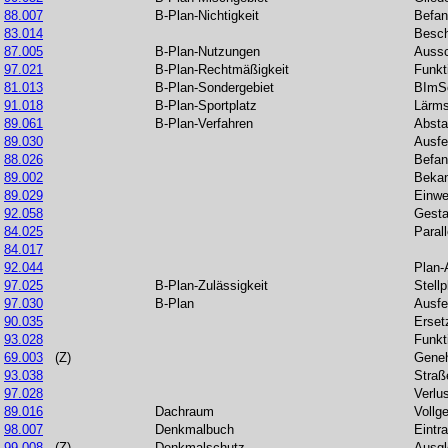
88.007
B-Plan-Nichtigkeit
Befan
83.014
Besch
87.005
B-Plan-Nutzungen
Auss
97.021
B-Plan-Rechtmäßigkeit
Funkt
81.013
B-Plan-Sondergebiet
BImS
91.018
B-Plan-Sportplatz
Lärms
89.061
B-Plan-Verfahren
Absta
89.030
Ausfe
88.026
Befan
89.002
Beka
89.029
Einw
92.058
Gesta
84.025
Paral
84.017
92.044
Plan-
97.025
B-Plan-Zulässigkeit
Stellp
97.030
B-Plan
Ausfe
90.035
Erset
93.028
Funkt
69.003
(Z)
Gene
93.038
Straß
97.028
Verlu
89.016
Dachraum
Vollg
98.007
Denkmalbuch
Eintr
99.008
(Z)
Denkmalschutz
Ausgl