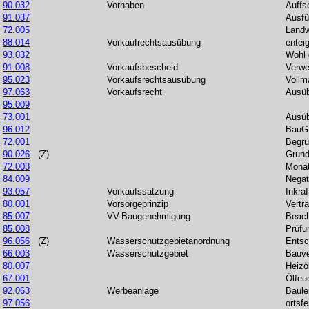
90.032
Vorhaben
Auffs
91.037
Ausfü
72.005
Landw
88.014
Vorkaufrechtsausübung
entei
93.032
Wohl 
91.008
Vorkaufsbescheid
Verw
95.023
Vorkaufsrechtsausübung
Vollm
97.063
Vorkaufsrecht
Ausü
95.009
73.001
Ausüb
96.012
BauG
72.001
Begrü
90.026
(Z)
Grund
72.003
Monat
84.009
Negat
93.057
Vorkaufssatzung
Inkraf
80.001
Vorsorgeprinzip
Vertr
85.007
VV-Baugenehmigung
Beac
85.008
Prüfu
96.056
(Z)
Wasserschutzgebietanordnung
Entsc
66.003
Wasserschutzgebiet
Bauve
80.007
Heizö
67.001
Ölfeu
92.063
Werbeanlage
Baule
97.056
ortsfe