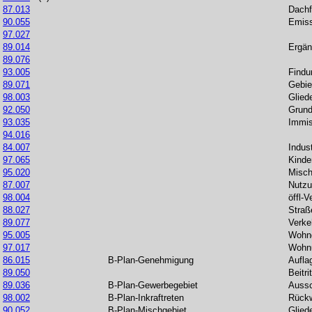
87.013
Dach
90.055
Emiss
97.027
89.014
Ergä
89.076
93.005
Findu
89.071
Gebie
98.003
Glied
92.050
Grund
93.035
Immis
94.016
84.007
Indust
97.065
Kinde
95.020
Misch
87.007
Nutzu
98.004
öffl-
88.027
Straß
89.077
Verke
95.005
Wohng
97.017
Wohn
86.015
B-Plan-Genehmigung
Aufla
89.050
Beitr
89.036
B-Plan-Gewerbegebiet
Auss
98.002
B-Plan-Inkraftreten
Rückw
90.052
B-Plan-Mischgebiet
Glied