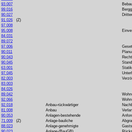
93.007
Bebau
99.016
Bergg
90.027
Dritte
91.026
(Z)
97.008
95.008
Einv
84.031
89.072
97.006
Gese
90.011
Planu
90.043
Recht
90.045
Stand
63.001
Stati
97.045
Unter
82.003
Verzö
83.003
84.026
89.042
Wohn
92.066
Wohn-
92.018
Anbau-rückwärtiger
Nachb
81.008
Anbau
Verla
90.053
Anlagen-bestehende
Anfor
71.009
(Z)
Anlage-bauliche
Abgr
88.023
Anlage-genehmigte
Gasts
90.023
Anlage-(BauGB)
Rücks