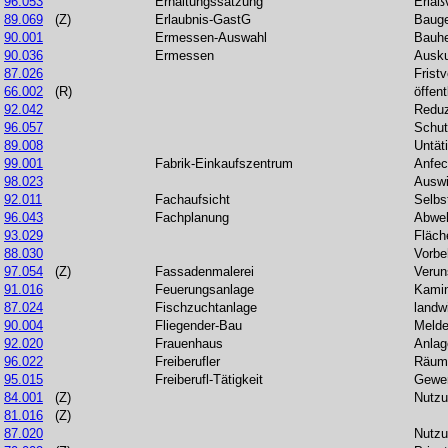
96.053
Erhaltungssatzung
Erlaß
89.069
(Z)
Erlaubnis-GastG
Baug
90.001
Ermessen-Auswahl
Bauhe
90.036
Ermessen
Ausku
87.026
Frist
66.002
(R)
öffen
92.042
Reduz
96.057
Schut
89.008
Untäti
99.001
Fabrik-Einkaufszentrum
Anfec
98.023
Auswi
92.011
Fachaufsicht
Selbst
96.043
Fachplanung
Abweh
93.029
Fläch
88.030
Vorbe
97.054
(Z)
Fassadenmalerei
Verun
91.016
Feuerungsanlage
Kami
87.024
Fischzuchtanlage
landwi
90.004
Fliegender-Bau
Melde
92.020
Frauenhaus
Anlag
96.022
Freiberufler
Räume
95.015
Freiberufl-Tätigkeit
Gewer
84.001
(Z)
Nutz
81.016
(Z)
87.020
Nutz