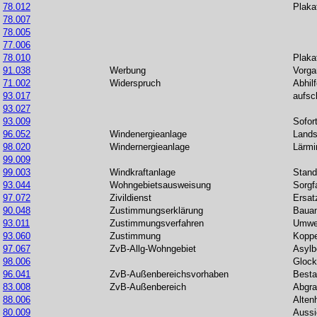
78.012
Plaka
78.007
78.005
77.006
78.010
Plaka
91.038
Werbung
Vorga
71.002
Widerspruch
Abhil
93.017
aufsc
93.027
93.009
Sofor
96.052
Windenergieanlage
Lands
98.020
Windernergieanlage
Lärmi
99.009
99.003
Windkraftanlage
Stand
93.044
Wohngebietsausweisung
Sorgf
97.072
Zivildienst
Ersatz
90.048
Zustimmungserklärung
Bauan
93.011
Zustimmungsverfahren
Umwel
93.060
Zustimmung
Koppe
97.067
ZvB-Allg-Wohngebiet
Asylb
98.006
Glock
96.041
ZvB-Außenbereichsvorhaben
Besta
83.008
ZvB-Außenbereich
Abgr
88.006
Alten
80.009
Aussi