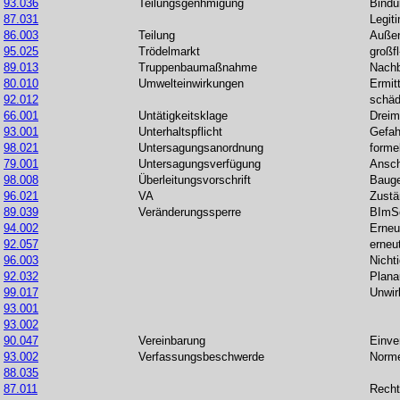
93.036
Teilungsgenhmigung
Bindu
87.031
Legit
86.003
Teilung
Außen
95.025
Trödelmarkt
großf
89.013
Truppenbaumaßnahme
Nachb
80.010
Umwelteinwirkungen
Ermit
92.012
schäd
66.001
Untätigkeitsklage
Dreim
93.001
Unterhaltspflicht
Gefah
98.021
Untersagungsanordnung
formel
79.001
Untersagungsverfügung
Ansch
98.008
Überleitungsvorschrift
Bauge
96.021
VA
Zustä
89.039
Veränderungssperre
BImS
94.002
Erneu
92.057
erneu
96.003
Nichti
92.032
Plana
99.017
Unwir
93.001
93.002
90.047
Vereinbarung
Einve
93.002
Verfassungsbeschwerde
Norme
88.035
87.011
Recht