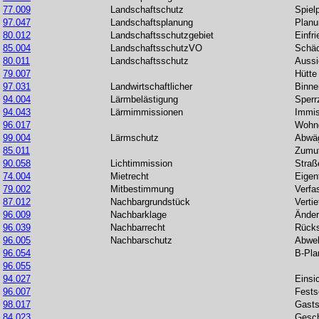
77.009
Landschaftschutz
Spiel
97.047
Landschaftsplanung
Planu
80.012
Landschaftsschutzgebiet
Einfr
85.004
LandschaftsschutzVO
Schäd
80.011
Landschaftsschutz
Aussi
79.007
Hütte
97.031
Landwirtschaftlicher
Binne
94.004
Lärmbelästigung
Sperr
94.043
Lärmimmissionen
Immis
96.017
Wohn
99.004
Lärmschutz
Abwäg
85.011
Zumut
90.058
Lichtimmission
Straß
74.004
Mietrecht
Eigen
79.002
Mitbestimmung
Verfa
87.012
Nachbargrundstück
Verti
96.009
Nachbarklage
Änder
96.039
Nachbarrecht
Rücks
96.005
Nachbarschutz
Abwe
96.054
B-Pla
96.055
94.027
Einsi
96.007
Fests
98.017
Gasts
84.023
Gesch