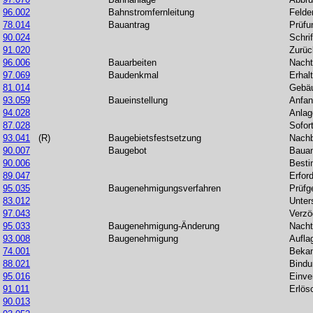
96.002
Bahnstromfernleitung
Felde
78.014
Bauantrag
Prüfu
90.024
Schri
91.020
Zurüc
96.006
Bauarbeiten
Nacht
97.069
Baudenkmal
Erhal
81.014
Gebä
93.059
Baueinstellung
Anfan
94.028
Anlag
87.028
Sofor
93.041
(R)
Baugebietsfestsetzung
Nachb
90.007
Baugebot
Bauan
90.006
Besti
89.047
Erford
95.035
Baugenehmigungsverfahren
Prüfg
83.012
Unter
97.043
Verzö
95.033
Baugenehmigung-Änderung
Nacht
93.008
Baugenehmigung
Aufla
74.001
Bekan
88.021
Bindu
95.016
Einv
91.011
Erlös
90.013