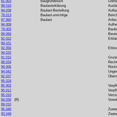
81.003
Baugrundstück
Grenz
99.010
Baulasterklärung
Auslä
94.039
Baulast-Bestellung
Aufla
78.013
Baulast-unrichtige
Beric
97.060
Baulast
Anfec
94.009
Aufhe
78.003
Baub
89.066
Beste
92.022
Erklä
89.031
92.056
Erlös
94.025
91.015
Grund
88.034
Recht
99.006
Rücks
94.042
Unger
92.037
Über
95.024
85.002
Verpf
95.012
Verpf
95.010
Verzi
84.030
(R)
Vorer
89.010
95.040
Zuwe
93.049
Zwang