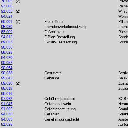
70.002
(Z)
Privat
93.006
Reine
91.032
(Z)
Wirsc
84.024
Wohng
60.001
(Z)
Freier-Beruf
Pflich
95.030
Fremdenverkehrssatzung
Fremd
83.009
Fußballplatz
Rücks
94.012
F-Plan-Darstellung
Sonde
89.053
F-Plan-Festsetzung
Sonde
90.056
89.025
84.020
90.057
90.054
90.038
Gaststätte
Betri
95.042
Gebäude
BauN
89.020
(Z)
Zusta
98.019
zuläs
98.016
97.062
Gebührenbescheid
BGB-G
91.045
Gefahrenabwehr
Heran
91.065
Gefahrenermittlung
Stand
94.035
Gefahren
Strah
94.003
Genehmigungspflicht
Abste
91.025
Außen