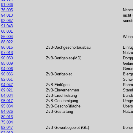
91.036
76.005
Nebe
94.010
nicht
92.067
sonst
91.043
68.001
86.004
Wohng
88.022
96.016
ZvB-Dachgeschoßausbau
Einfü
97.013
Nutzu
90.050
ZvB-Dorfgebiet-(MD)
Dorgg
95.039
Gebie
94.006
Geruc
96.036
ZvB-Dorfgebiet
Bierg
92.051
Schwe
94.047
ZvB-Einfügen
Rahm
89.021
ZvB-Einvernehmen
Stand
84.034
ZvB-Erschließung
Bunde
95.017
ZvB-Genehmigung
Umge
95.034
ZvB-Geschoßfläche
Übers
94.026
ZvB-Gestaltung
Nutz
80.013
75.004
92.047
ZvB-Gewerbegebiet-(GE)
Beher
92.019