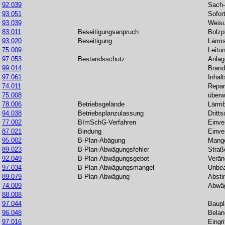
92.039
Sach-
93.051
Sofor
93.039
Weis
83.011
Beseitigungsanpruch
Bolzp
93.020
Beseitigung
Lärms
75.009
Leitu
97.053
Bestandsschutz
Anlag
99.014
Brand
97.061
Inhal
74.011
Repar
75.008
überw
78.006
Betriebsgelände
Lärmb
94.038
Betriebsplanzulassung
Dritt
77.002
BImSchG-Verfahren
Einv
87.021
Bindung
Einv
95.002
B-Plan-Abägung
Mang
89.023
B-Plan-Abwägungsfehler
Straß
92.049
B-Plan-Abwägungsgebot
Verän
97.034
B-Plan-Abwägungsmangel
Unbea
89.079
B-Plan-Abwägung
Absti
74.009
Abwäg
88.008
97.044
Baupl
96.048
Belan
97.016
Eingr