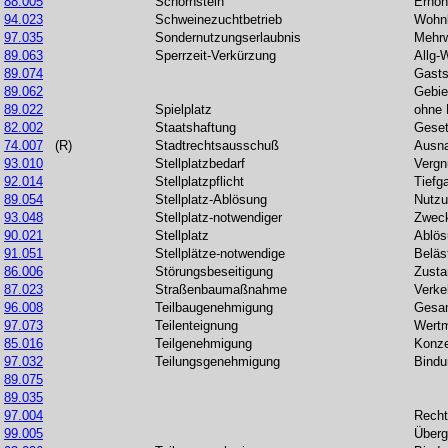
88.005
Schornstein
Erhöh
94.023
Schweinezuchtbetrieb
Wohn
97.035
Sondernutzungserlaubnis
Mehrw
89.063
Sperrzeit-Verkürzung
Allg-
89.074
Gasts
89.062
Gebie
89.022
Spielplatz
ohne
82.002
Staatshaftung
Gese
74.007
(R)
Stadtrechtsausschuß
Ausn
93.010
Stellplatzbedarf
Vergn
92.014
Stellplatzpflicht
Tiefg
89.054
Stellplatz-Ablösung
Nutzu
93.048
Stellplatz-notwendiger
Zwec
90.021
Stellplatz
Ablös
91.051
Stellplätze-notwendige
Beläs
86.006
Störungsbeseitigung
Zusta
87.023
Straßenbaumaßnahme
Verke
96.008
Teilbaugenehmigung
Gesa
97.073
Teilenteignung
Wertm
85.016
Teilgenehmigung
Konze
97.032
Teilungsgenehmigung
Bindu
89.075
89.035
97.004
Recht
99.005
Überg