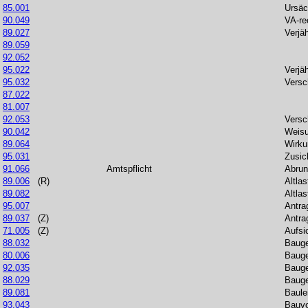
85.001
Ursäc
90.049
VA-re
89.027
Verjä
89.059
92.052
95.022
Verjä
95.032
Versc
87.022
81.007
92.053
Versc
90.042
Weisu
89.064
Wirku
95.031
Zusic
91.066
Amtspflicht
Abrun
89.006
(R)
Altlas
89.082
Altla
95.007
Antra
89.037
(Z)
Antra
71.005
(Z)
Aufsi
88.032
Bauge
80.006
Bauge
92.035
Bauge
88.029
Baug
89.081
Baule
93.043
Bauvo