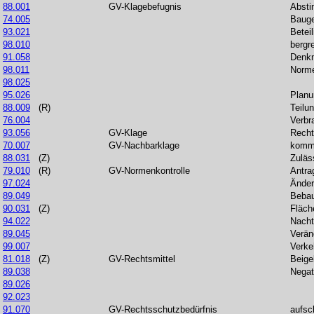
88.001
GV-Klagebefugnis
Abst
74.005
Baug
93.021
Betei
98.010
bergr
91.058
Denkm
98.011
Norme
98.025
95.026
Planu
88.009
(R)
Teilu
76.004
Verbr
93.056
GV-Klage
Recht
70.007
GV-Nachbarklage
komm
88.031
(Z)
Zuläs
79.010
(R)
GV-Normenkontrolle
Antra
97.024
Änder
89.049
Beba
90.031
(Z)
Fläch
94.022
Nacht
89.045
Verän
99.007
Verke
81.018
(Z)
GV-Rechtsmittel
Beige
89.038
Negat
89.026
92.023
91.070
GV-Rechtsschutzbedürfnis
aufsc