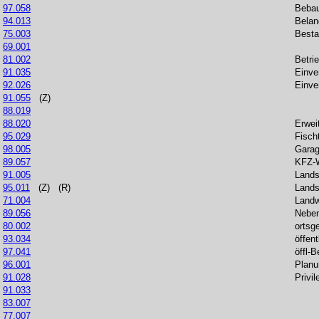
97.058
Bebau
94.013
Belan
75.003
Besta
69.001
81.002
Betri
91.035
Einve
92.026
Einv
91.055
(Z)
88.019
88.020
Erwei
95.029
Fisch
98.005
Gara
89.057
KFZ-W
91.005
Lands
95.011
(Z)
(R)
Lands
71.004
Landw
89.056
Neben
80.002
ortsg
93.034
öffen
97.041
öffl-
96.001
Planu
91.028
Privil
91.033
83.007
77.007