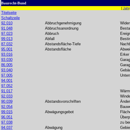
Baurecht-Bund
[
Jahr
Titelseite
Schaltzeile
92.010
Abbruchgenehmigung
Wider
91.048
Abbruchsanordnung
Besta
97.023
Abbruch
Ereig
99.013
Abfall
Best
87.032
Abstandsfläche-Tiefe
Nachb
95.001
Abstandsfläche
Abwe
93.016
Erker
93.030
Gara
86.005
Gara
93.040
Gebä
97.005
Unter
94.001
97.052
91.017
Wärm
92.033
Winde
90.039
Abstandsvorschriften
Ände
92.054
Bauwe
99.015
Abwägungsgebot
Fläch
96.051
Überp
97.038
zu be
94.037
Abwägung
Gebie