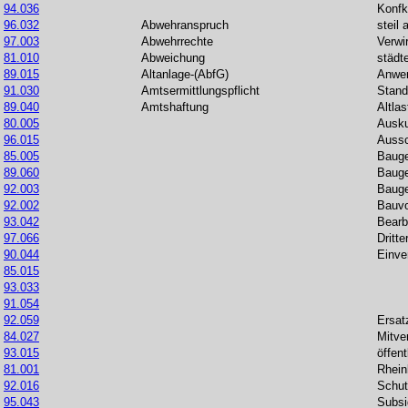
94.036
Konfk
96.032
Abwehranspruch
steil
97.003
Abwehrrechte
Verwi
81.010
Abweichung
städt
89.015
Altanlage-(AbfG)
Anwen
91.030
Amtsermittlungspflicht
Stand
89.040
Amtshaftung
Altla
80.005
Ausku
96.015
Auss
85.005
Baug
89.060
Baug
92.003
Bauge
92.002
Bauvo
93.042
Bearb
97.066
Dritte
90.044
Einv
85.015
93.033
91.054
92.059
Ersat
84.027
Mitve
93.015
öffen
81.001
Rhein
92.016
Schut
95.043
Subsid