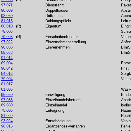
97.071
Dienstfahrt
Paket
98.009
Doppelhäuser
Abst
92.060
Drittschutz
Abbru
81.015
Duldungspflicht
Leitu
86.010
(R)
Eigentum
Eingri
79.006
Schr
79.008
(R)
Einscheibenfenster
Verun
97.022
Einvernehmenserteilung
Anfec
96.038
Einvernehmen
BImS
89.068
BImS
91.014
69.004
Entsc
96.042
Frist
84.016
Sorgfa
79.004
Versa
81.017
81.006
WasR-
96.050
Einwilligung
Bindu
97.033
Einzelhandelsbetrieb
Absti
89.080
Einzelhandel
isolie
75.006
Enteignung
Natur
81.009
Recht
93.024
Entschädigung
Vorka
98.015
Ergänzendes-Verfahren
Fehle