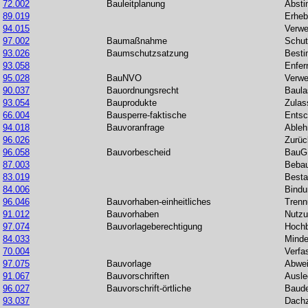
72.002
Bauleitplanung
Abst
89.019
Erheb
94.015
Verwe
97.002
Baumaßnahme
Schut
93.026
Baumschutzsatzung
Besti
93.058
Enfer
95.028
BauNVO
Verwe
90.037
Bauordnungsrecht
Baula
93.054
Bauprodukte
Zulas
66.004
Bausperre-faktische
Entsc
94.018
Bauvoranfrage
Ableh
96.026
Zurüc
96.058
Bauvorbescheid
BauG
87.003
Beba
83.019
Besta
84.006
Bindu
96.046
Bauvorhaben-einheitliches
Trenn
91.012
Bauvorhaben
Nutzu
97.074
Bauvorlageberechtigung
Hoch
84.033
Minde
70.004
Verfa
97.075
Bauvorlage
Abwe
91.067
Bauvorschriften
Ausle
96.027
Bauvorschrift-örtliche
Baud
93.037
Dachz