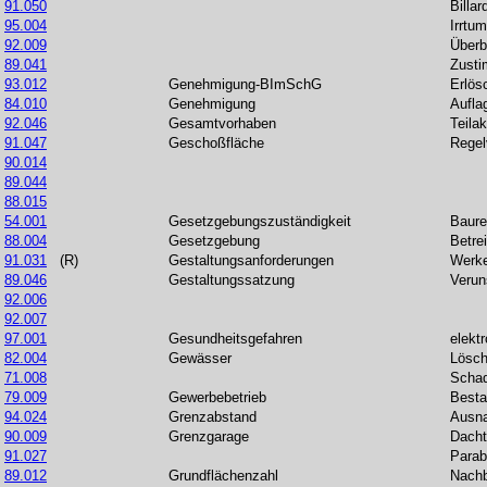
91.050
Billar
95.004
Irrtum
92.009
Über
89.041
Zust
93.012
Genehmigung-BImSchG
Erlös
84.010
Genehmigung
Aufla
92.046
Gesamtvorhaben
Teilak
91.047
Geschoßfläche
Regel
90.014
89.044
88.015
54.001
Gesetzgebungszuständigkeit
Baure
88.004
Gesetzgebung
Betre
91.031
(R)
Gestaltungsanforderungen
Werke
89.046
Gestaltungssatzung
Verun
92.006
92.007
97.001
Gesundheitsgefahren
elekt
82.004
Gewässer
Lösch
71.008
Schad
79.009
Gewerbebetrieb
Besta
94.024
Grenzabstand
Ausn
90.009
Grenzgarage
Dacht
91.027
Parab
89.012
Grundflächenzahl
Nachb