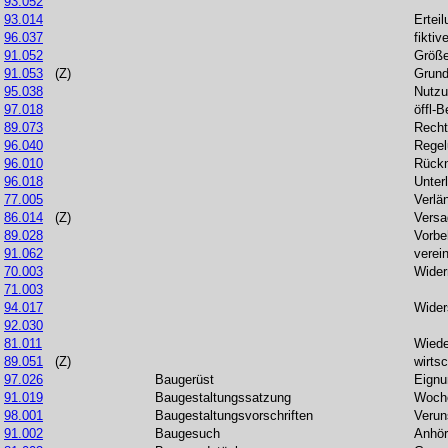
93.052
93.014
Erteil
96.037
fiktiv
91.052
Größ
91.053
(Z)
Grund
95.038
Nutzu
97.018
öffl-
89.073
Recht
96.040
Regel
96.010
Rück
96.018
Unter
77.005
Verlä
86.014
(Z)
Versa
89.028
Vorbe
91.062
verei
70.003
Wider
71.003
94.017
Wider
92.030
81.011
Wiede
89.051
(Z)
wirts
97.026
Baugerüst
Eignu
91.019
Baugestaltungssatzung
Woch
98.001
Baugestaltungsvorschriften
Verun
91.002
Baugesuch
Anhö