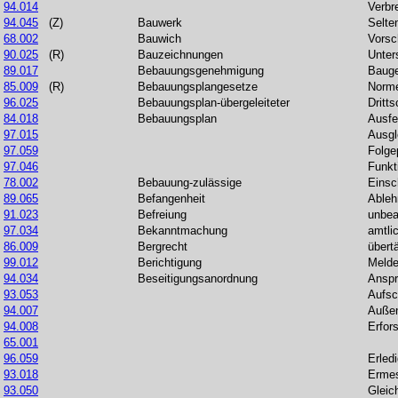
94.014
Verbr
94.045
(Z)
Bauwerk
Selte
68.002
Bauwich
Vorsc
90.025
(R)
Bauzeichnungen
Unters
89.017
Bebauungsgenehmigung
Baug
85.009
(R)
Bebauungsplangesetze
Norme
96.025
Bebauungsplan-übergeleiteter
Dritt
84.018
Bebauungsplan
Ausfe
97.015
Ausg
97.059
Folge
97.046
Funkt
78.002
Bebauung-zulässige
Einsc
89.065
Befangenheit
Able
91.023
Befreiung
unbea
97.034
Bekanntmachung
amtli
86.009
Bergrecht
übert
99.012
Berichtigung
Melde
94.034
Beseitigungsanordnung
Anspr
93.053
Aufsc
94.007
Außen
94.008
Erfor
65.001
96.059
Erled
93.018
Erme
93.050
Gleic