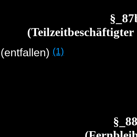
§_8
(Teilzeitbeschäftigter
(1)
(entfallen)
§_8
(Fernblei