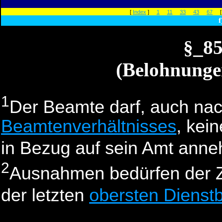
[
Index
]
1
11
33
43
67
f
§_8
(Belohnunge
1
Der Beamte darf, auch na
Beamtenverhältnisses
, kei
in Bezug auf sein Amt ann
2
Ausnahmen bedürfen der 
der letzten
obersten Dienst