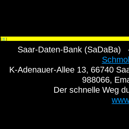
«
[
]
Saar-Daten-Bank (SaDaBa) 
Schmo
K-Adenauer-Allee 13, 66740 Saa
988066, Ema
Der schnelle Weg du
www