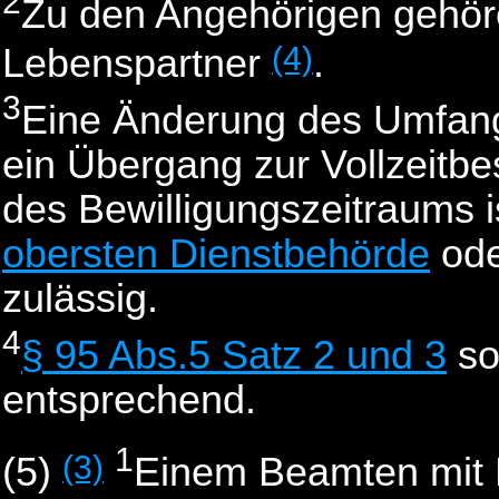
2
Zu den Angehörigen gehör
(4)
Lebenspartner
.
3
Eine Änderung des Umfangs
ein Übergang zur Vollzeitb
des Bewilligungszeitraums 
obersten Dienstbehörde
ode
zulässig.
4
§ 95 Abs.5 Satz 2 und 3
so
entsprechend.
1
(3)
(5)
Einem Beamten mit 