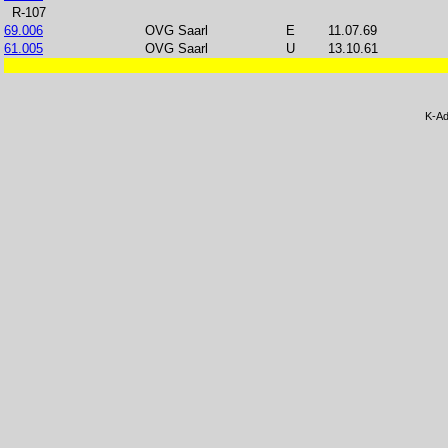
R-107
69.006
OVG Saarl
E
11.07.69
61.005
OVG Saarl
U
13.10.61
K-Ad