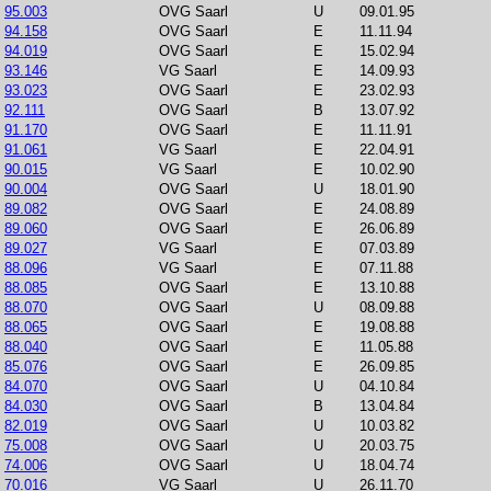
95.003
OVG Saarl
U
09.01.95
94.158
OVG Saarl
E
11.11.94
94.019
OVG Saarl
E
15.02.94
93.146
VG Saarl
E
14.09.93
93.023
OVG Saarl
E
23.02.93
92.111
OVG Saarl
B
13.07.92
91.170
OVG Saarl
E
11.11.91
91.061
VG Saarl
E
22.04.91
90.015
VG Saarl
E
10.02.90
90.004
OVG Saarl
U
18.01.90
89.082
OVG Saarl
E
24.08.89
89.060
OVG Saarl
E
26.06.89
89.027
VG Saarl
E
07.03.89
88.096
VG Saarl
E
07.11.88
88.085
OVG Saarl
E
13.10.88
88.070
OVG Saarl
U
08.09.88
88.065
OVG Saarl
E
19.08.88
88.040
OVG Saarl
E
11.05.88
85.076
OVG Saarl
E
26.09.85
84.070
OVG Saarl
U
04.10.84
84.030
OVG Saarl
B
13.04.84
82.019
OVG Saarl
U
10.03.82
75.008
OVG Saarl
U
20.03.75
74.006
OVG Saarl
U
18.04.74
70.016
VG Saarl
U
26.11.70