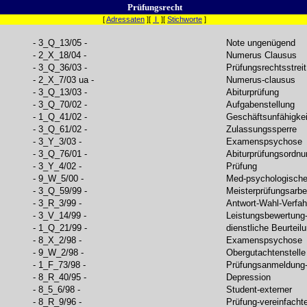
Prüfungsrecht
[
Adressaten
][
I
][
Stichworte
]
- 3_Q_13/05 -
Note ungenügend
- 2_X_18/04 -
Numerus Clausus
- 3_Q_36/03 -
Prüfungsrechtsstreit
- 2_X_7/03 ua -
Numerus-clausus
- 3_Q_13/03 -
Abiturprüfung
- 3_Q_70/02 -
Aufgabenstellung
- 1_Q_41/02 -
Geschäftsunfähigkei
- 3_Q_61/02 -
Zulassungssperre
- 3_Y_3/03 -
Examenspsychose
- 3_Q_76/01 -
Abiturprüfungsordnu
- 3_Y_4/02 -
Prüfung
- 9_W_5/00 -
Med-psychologische
- 3_Q_59/99 -
Meisterprüfungsarbe
- 3_R_3/99 -
Antwort-Wahl-Verfah
- 3_V_14/99 -
Leistungsbewertung
- 1_Q_21/99 -
dienstliche Beurteil
- 8_X_2/98 -
Examenspsychose
- 9_W_2/98 -
Obergutachtenstelle
- 1_F_73/98 -
Prüfungsanmeldung-
- 8_R_40/95 -
Depression
- 8_5_6/98 -
Student-externer
- 8_R_9/96 -
Prüfung-vereinfacht