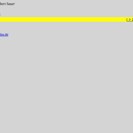
ert Sauer
g
›
[
]
ba.de