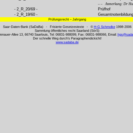
– – Anmerkung: Dr Hub
- 2_R_20/69 -
Prüfhof
- 2_R_19/60 -
Gesamtnotenbildun
Prüfungsrecht – Jahrgang
Saar-Daten-Bank (SaDaBa) - Frisierte Gesetzestexte - ©
H-G Schmolke
1998-2006
Sammlung öffentliches recht Saarland (SörS)
enauer-Allee 13, 66740 Saarlouis, Tel: 06831-988099, Fax: 06831-988066, Email:
hgs@sada
Der schnelle Weg durch's Paragraphendickicht!
www.sadaba.de