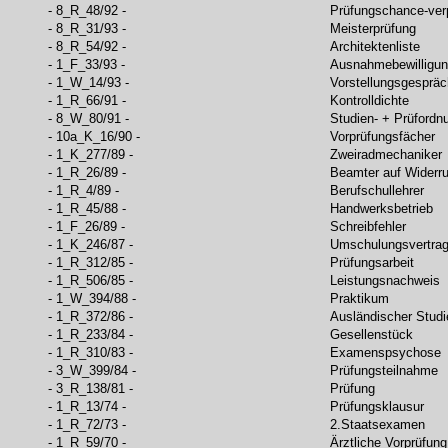
- 8_R_48/92 -
Prüfungschance-ver
- 8_R_31/93 -
Meisterprüfung
- 8_R_54/92 -
Architektenliste
- 1_F_33/93 -
Ausnahmebewilligu
- 1_W_14/93 -
Vorstellungsgespräc
- 1_R_66/91 -
Kontrolldichte
- 8_W_80/91 -
Studien- + Prüfordn
- 10a_K_16/90 -
Vorprüfungsfächer
- 1_K_277/89 -
Zweiradmechaniker
- 1_R_26/89 -
Beamter auf Widerru
- 1_R_4/89 -
Berufschullehrer
- 1_R_45/88 -
Handwerksbetrieb
- 1_F_26/89 -
Schreibfehler
- 1_K_246/87 -
Umschulungsvertra
- 1_R_312/85 -
Prüfungsarbeit
- 1_R_506/85 -
Leistungsnachweis
- 1_W_394/88 -
Praktikum
- 1_R_372/86 -
Ausländischer Stud
- 1_R_233/84 -
Gesellenstück
- 1_R_310/83 -
Examenspsychose
- 3_W_399/84 -
Prüfungsteilnahme
- 3_R_138/81 -
Prüfung
- 1_R_13/74 -
Prüfungsklausur
- 1_R_72/73 -
2.Staatsexamen
- 1_R_59/70 -
Ärztliche Vorprüfung