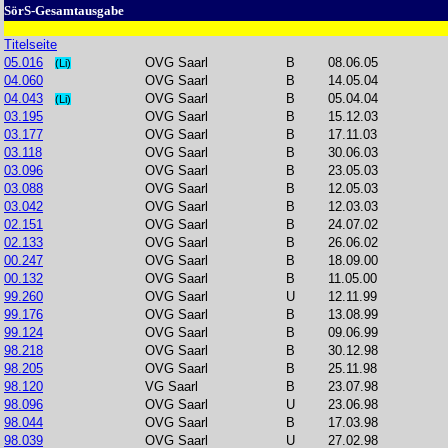
SörS-Gesamtausgabe
Titelseite
05.016
OVG Saarl
B
08.06.05
(Li)
04.060
OVG Saarl
B
14.05.04
04.043
OVG Saarl
B
05.04.04
(Li)
03.195
OVG Saarl
B
15.12.03
03.177
OVG Saarl
B
17.11.03
03.118
OVG Saarl
B
30.06.03
03.096
OVG Saarl
B
23.05.03
03.088
OVG Saarl
B
12.05.03
03.042
OVG Saarl
B
12.03.03
02.151
OVG Saarl
B
24.07.02
02.133
OVG Saarl
B
26.06.02
00.247
OVG Saarl
B
18.09.00
00.132
OVG Saarl
B
11.05.00
99.260
OVG Saarl
U
12.11.99
99.176
OVG Saarl
B
13.08.99
99.124
OVG Saarl
B
09.06.99
98.218
OVG Saarl
B
30.12.98
98.205
OVG Saarl
B
25.11.98
98.120
VG Saarl
B
23.07.98
98.096
OVG Saarl
U
23.06.98
98.044
OVG Saarl
B
17.03.98
98.039
OVG Saarl
U
27.02.98