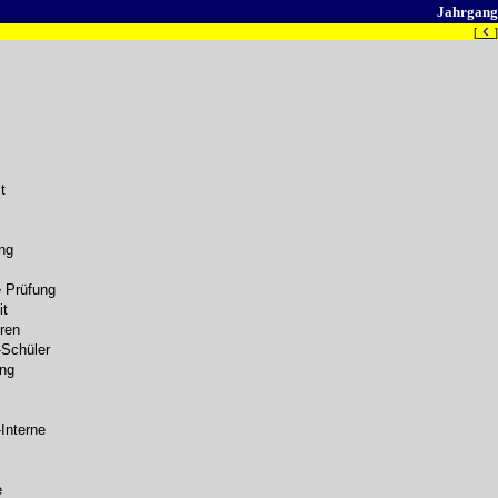
Jahrgang
‹
[
]
t
ng
 Prüfung
it
ren
-Schüler
ung
Interne
e