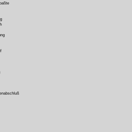
paßte
ng
h
ung
f
g
ienabschluß