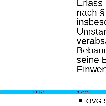
Erlass
nach §
insbes
Umstan
verabs
Bebauu
seine 
Einwen
03.157
Alkohol
OVG Sa