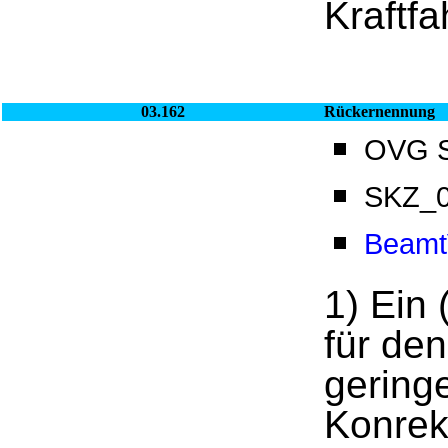
Kraftf
03.162
Rückernennung
OVG Sa
SKZ_0
Beamt
1) Ein 
für den
gering
Konrek