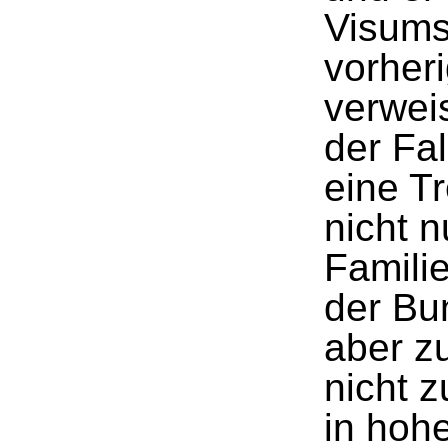
Visums
vorheri
verwei
der Fa
eine T
nicht 
Famili
der Bu
aber z
nicht z
in hoh