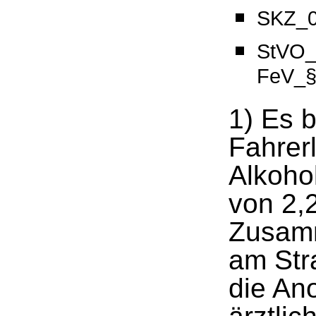
SKZ_0
StVO_
FeV_§
1) Es b
Fahrerl
Alkohol
von 2,2
Zusamm
am Str
die An