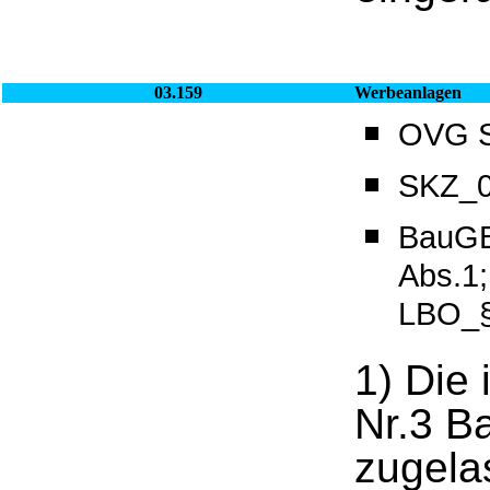
03.159
Werbeanlagen
OVG Sa
SKZ_0
BauGB
Abs.1
LBO_
1) Die 
Nr.3 B
zugela