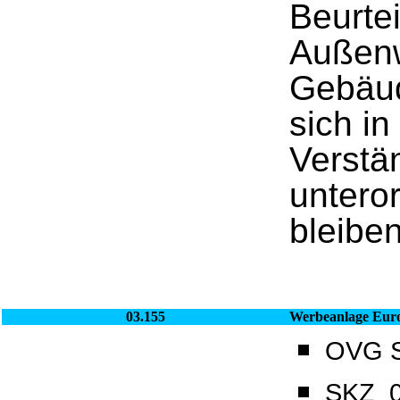
Beurtei
Außenw
Gebäud
sich i
Verstä
untero
bleiben
03.155
Werbeanlage Eur
OVG Sa
SKZ_0