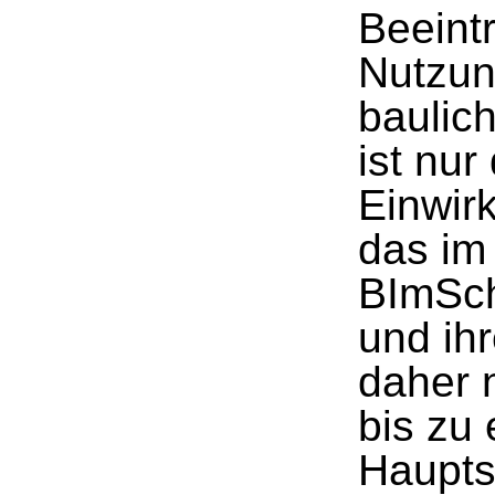
Beeint
Nutzun
baulic
ist nu
Einwir
das im
BImSch
und ih
daher 
bis zu 
Haupt