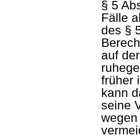
§ 5 Ab
Fälle 
des § 
Berech
auf de
ruhege
früher
kann d
seine 
wegen 
vermei