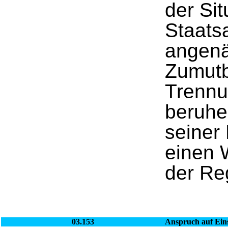
der Sit
Staats
angenä
Zumutb
Trennu
beruhe
seiner
einen 
der Reg
03.153
Anspruch auf Ein