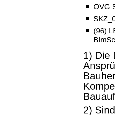
OVG Sa
SKZ_0
(96) 
BImSc
1) Die 
Ansprü
Bauherr
Kompet
Bauauf
2) Sind