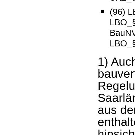
(96) 
LBO_§
BauNV
LBO_§
1) Auc
bauver
Regelu
Saarlä
aus de
enthal
hinsich