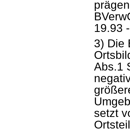
prägen
BVerwO
19.93 
3) Die
Ortsbi
Abs.1 
negati
größer
Umgebu
setzt v
Ortstei