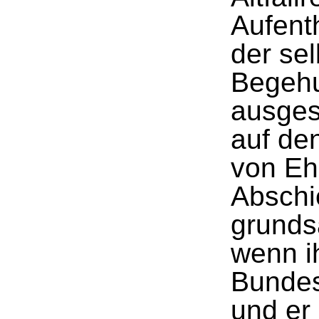
Aufent
der se
Begehu
ausgesc
auf de
von Eh
Abschi
grunds
wenn i
Bundes
und er 