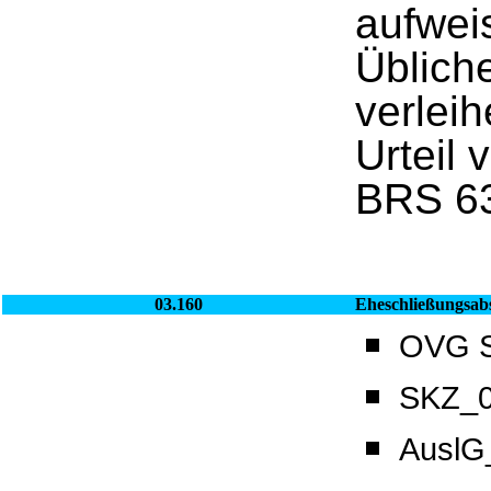
aufwei
Üblich
verlei
Urteil 
BRS 63
03.160
Eheschließungsabs
OVG Sa
SKZ_0
AuslG