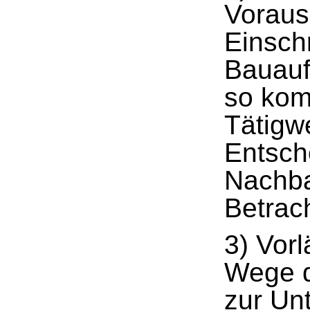
Voraus
Einsch
Bauauf
so kom
Tätigw
Entsch
Nachba
Betrach
3) Vorl
Wege d
zur Un