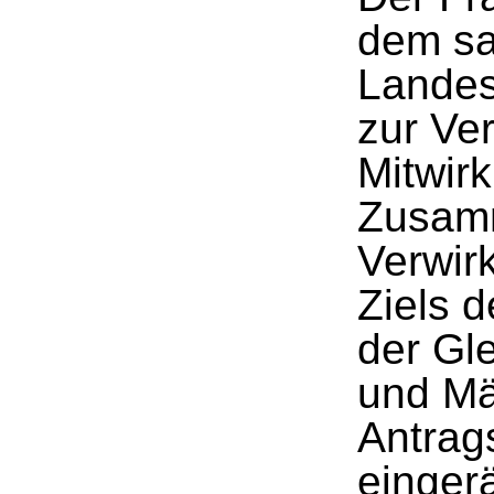
dem sa
Landes
zur Ve
Mitwir
Zusam
Verwir
Ziels 
der Gl
und Mä
Antrag
einger