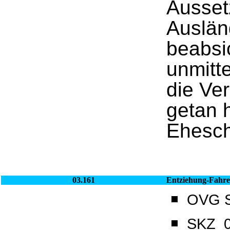
Ausset
Ausländ
beabsi
unmitt
die Ver
getan 
Ehesch
03.161
Entziehung-Fahre
OVG Sa
SKZ_0