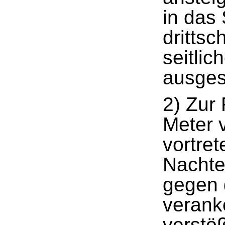
in das 
dritts
seitli
ausgest
2) Zur
Meter 
vortre
Nachte
gegen 
verank
verstöß