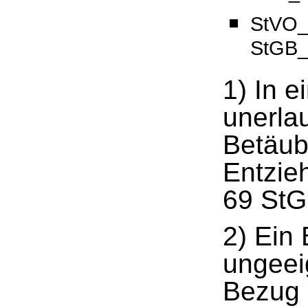
StVO_
StGB_
1) In 
unerla
Betäub
Entzie
69 StGB
2) Ein
ungeei
Bezug 