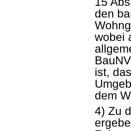
15 Abs
den ba
Wohnge
wobei 
allgem
BauNVO
ist, da
Umgeb
dem Wo
4) Zu 
ergebe