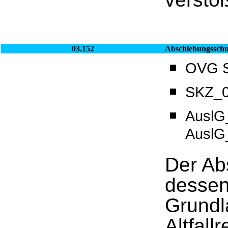
03.152
Abschiebungsschu
OVG Sa
SKZ_0
AuslG
AuslG
Der Ab
dessen
Grundl
Altfall