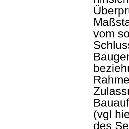
Überpr
Maßsta
vom s
Schlus
Baugen
bezieh
Rahmen
Zulass
Bauauf
(vgl hi
des Se