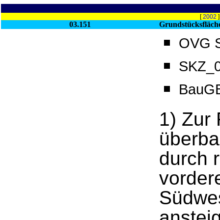
[
2002
03.151
Grundstücksfläch
OVG Sa
SKZ_0
BauGB
1) Zur
überba
durch 
vorder
Südwes
anstei