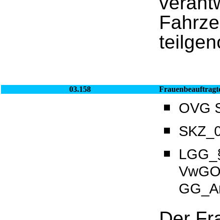
verantw
Fahrze
teilge
03.158
Frauenbeauftragt
OVG Sa
SKZ_0
LGG_§
VwGO_
GG_Ar
Der Fr