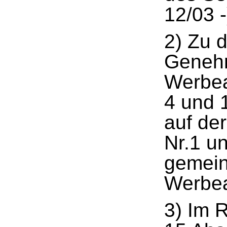
12/03 -
2) Zu 
Genehm
Werbea
4 und 
auf de
Nr.1 u
gemein
Werbea
3) Im 