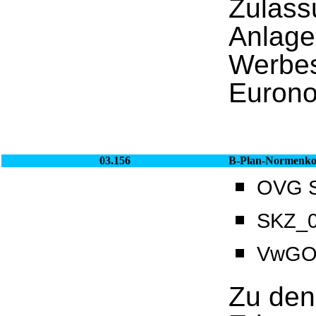
Zulass
Anlage
Werbes
Eurono
03.156
B-Plan-Normenkon
OVG Sa
SKZ_0
VwGO_
Zu den