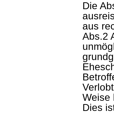
Die Ab
ausreis
aus re
Abs.2 
unmögl
grundg
Ehesch
Betrof
Verlob
Weise 
Dies is