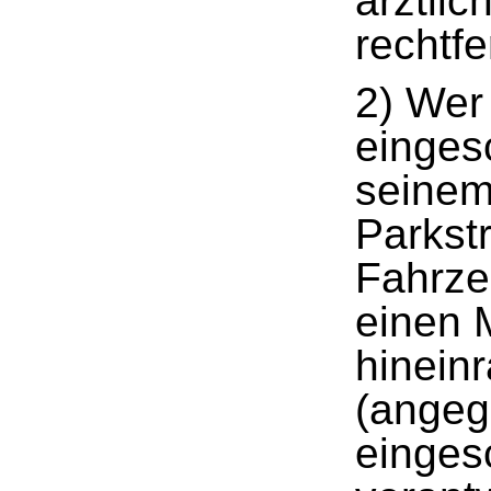
ärztli
rechtfe
2) Wer
einges
seinem
Parkstr
Fahrze
einen 
hineinr
(angeg
eingesc