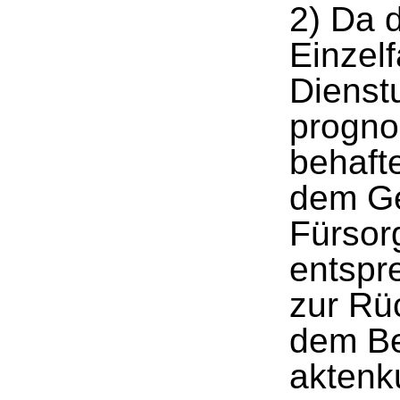
2) Da 
Einzelf
Dienstu
progno
behafte
dem Ge
Fürsorg
entspr
zur Rü
dem Be
aktenk