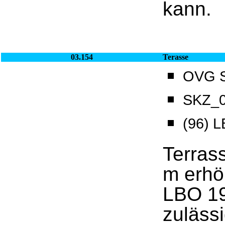
kann.
03.154
Terasse
OVG Sa
SKZ_0
(96) 
Terrass
m erhö
LBO 19
zulässi