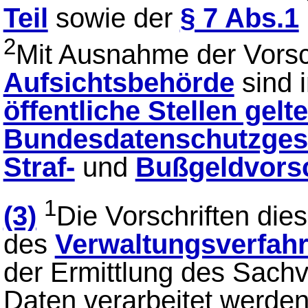
Teil
sowie der
§ 7 Abs.1
2
Mit Ausnahme der Vorsch
Aufsichtsbehörde
sind 
öffentliche Stellen gel
Bundesdatenschutzges
Straf-
und
Bußgeldvorsc
1
(3)
Die Vorschriften di
des
Verwaltungsverfah
der Ermittlung des Sach
Daten verarbeitet werden