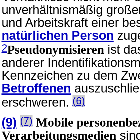
unverhältnismäßig große
und Arbeitskraft einer 
natürlichen Person
zuge
ist d
2
Pseudonymisieren
anderer Indentifikations
Kennzeichen zu dem Zwe
Betroffenen
auszuschlie
erschweren.
(6)
(9)
(7)
Mobile personenbe
sind
Verarbeitungsmedien