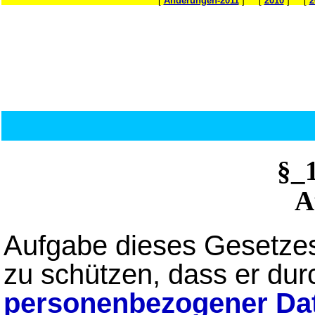
[
Änderungen-2011
] [
2010
] [
2
§_
A
Aufgabe dieses Gesetzes 
zu schützen, dass er dur
personenbezogener Da