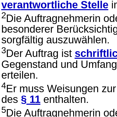
verantwortliche Stelle
i
2
Die Auftragnehmerin ode
besonderer Berücksichtig
sorgfältig auszuwählen.
3
Der Auftrag ist
schriftli
Gegenstand und Umfang
erteilen.
4
Er muss Weisungen zur
des
§ 11
enthalten.
5
Die Auftragnehmerin od