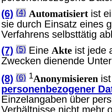
(6)
ist e
(4)
Automatisiert
sie durch Einsatz eines 
Verfahrens selbsttätig abl
(7)
Eine
ist jede 
(5)
Akte
Zwecken dienende Unter
1
(8)
is
(6)
Anonymisieren
personenbezogener Da
Einzelangaben über pers
Verhältnisse nicht mehr 