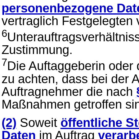
personenbezogene Dat
vertraglich Festgelegten 
6
Unterauftragsverhältnis
Zustimmung.
7
Die Auftaggeberin oder 
zu achten, dass bei der 
Auftragnehmer die nach
Maßnahmen getroffen si
(2)
Soweit
öffentliche St
Daten
im Auftrag
verarb