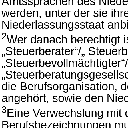
Amtssprachen des Nieder
werden, unter der sie ihr
Niederlassungsstaat anbi
2
Wer danach berechtigt i
„Steuerberater“/„ Steuerb
„Steuerbevollmächtigter“
„Steuerberatungsgesellsch
die Berufsorganisation, 
angehört, sowie den Nie
3
Eine Verwechslung mit
Berufsbezeichnungen mu