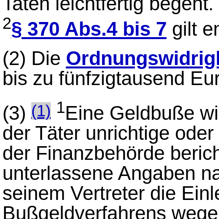
Taten leichtfertig begeht.
2
§ 370 Abs.4 bis 7
gilt 
(2)
Die
Ordnungswidrigk
bis zu fünfzigtausend E
1
(3)
Eine Geldbuße wir
(1)
der Täter unrichtige ode
der Finanzbehörde berich
unterlassene Angaben na
seinem Vertreter die Einl
Bußgeldverfahrens wege