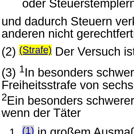
oder Steuerstemplern
und dadurch Steuern verk
anderen nicht gerechtferti
(2)
Der Versuch ist
(Strafe)
1
(3)
In besonders schwere
Freiheitsstrafe von sech
2
Ein besonders schwerer F
wenn der Täter
in großem Ausmaß 
(1)