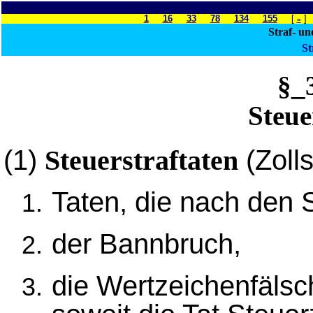
1
16
33
78
134
155
[
]
«
Straf- un
St
§_
Steue
(1)
(Zolls
Steuerstraftaten
Taten, die nach den 
der Bannbruch,
die Wertzeichenfälsc