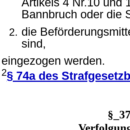
Artikels 4 Nr.10 und 
Bannbruch oder die S
die Beförderungsmitte
sind,
eingezogen werden.
2
§ 74a des Strafgesetz
§_3
Verfolgun