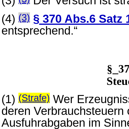
(3)
Der Versuch ist str
(4)
§ 370 Abs.6 Satz 
(3)
entsprechend.“
§_3
Steu
(1)
Wer Erzeugniss
(Strafe)
deren Verbrauchsteuern 
Ausfuhrabgaben im Sinne 