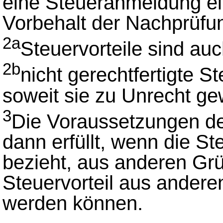
eine Steueranmeldung ei
Vorbehalt der Nachprüfun
2a
Steuervorteile sind au
2b
nicht gerechtfertigte St
soweit sie zu Unrecht ge
3
Die Voraussetzungen d
dann erfüllt, wenn die Ste
bezieht, aus anderen Grü
Steuervorteil aus ander
werden können.