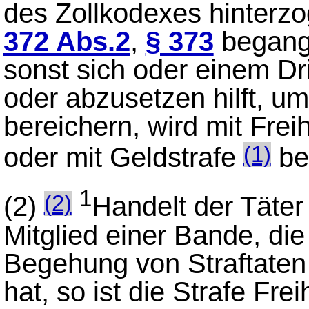
des Zollkodexes hinter
372 Abs.2
,
§ 373
begange
sonst sich oder einem Dri
oder abzusetzen hilft, um
bereichern, wird mit Freih
oder mit Geldstrafe
bes
(1)
1
(2)
Handelt der Täte
(2)
Mitglied einer Bande, die
Begehung von Straftate
hat, so ist die Strafe Fr