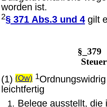
worden ist.
2
§ 371 Abs.3 und 4
gilt 
§_379
Steue
1
(1)
Ordnungswidrig 
(Ow)
leichtfertig
Belege ausstellt, die 