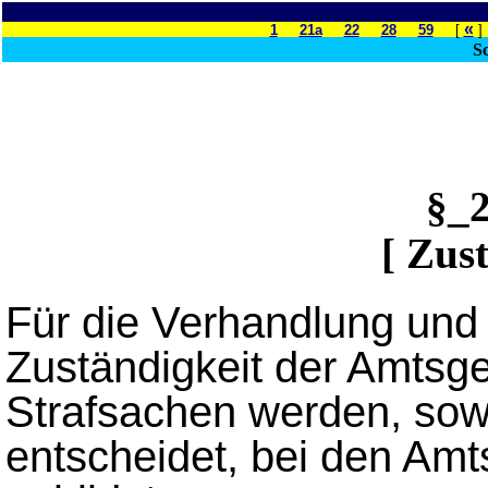
«
1
21a
22
28
59
[
]
Sc
§_
[ Zus
Für die Verhandlung und
Zuständigkeit der Amtsg
Strafsachen werden, sowei
entscheidet, bei den Amt