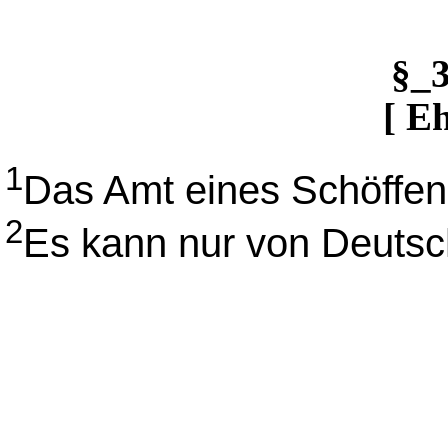
§_
[ E
1
Das Amt eines Schöffen 
2
Es kann nur von Deuts