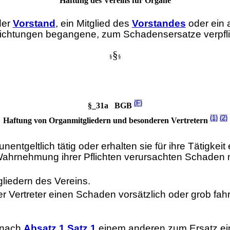
Haftung des Vereins für Organe
der
Vorstand
, ein Mitglied des
Vorstandes
oder ein 
richtungen begangene, zum Schadensersatze verpfli
§
§
§
(F)
§_31a BGB
(1)
(2)
Haftung von Organmitgliedern und besonderen Vertretern
ntgeltlich tätig oder erhalten sie für ihre Tätigkeit
r Wahrnehmung ihrer Pflichten verursachten Schaden 
gliedern des Vereins.
rer Vertreter einen Schaden vorsätzlich oder grob fahr
r nach
Absatz 1 Satz 1
einem anderen zum Ersatz eine