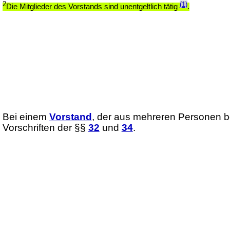
2
(1)
Die Mitglieder des Vorstands sind unentgeltlich tätig
.
Bei einem
Vorstand
, der aus mehreren Personen be
Vorschriften der §§
32
und
34
.