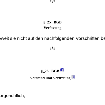
§
§
§
§_25 BGB
Verfassung
oweit sie nicht auf den nachfolgenden Vorschriften b
§
§
§
(F)
§_26 BGB
(1)
Vorstand und Vertretung
ergerichtlich;