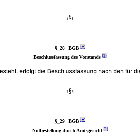
§
§
§
(F)
§_28 BGB
(1)
Beschlussfassung des Vorstands
steht, erfolgt die Beschlussfassung nach den für di
§
§
§
(F)
§_29 BGB
(1)
Notbestellung durch Amtsgericht