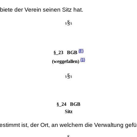
iete der Verein seinen Sitz hat.
§
§
§
(F)
§_23 BGB
(1)
(weggefallen)
§
§
§
§_24 BGB
Sitz
bestimmt ist, der Ort, an welchem die Verwaltung gefüh