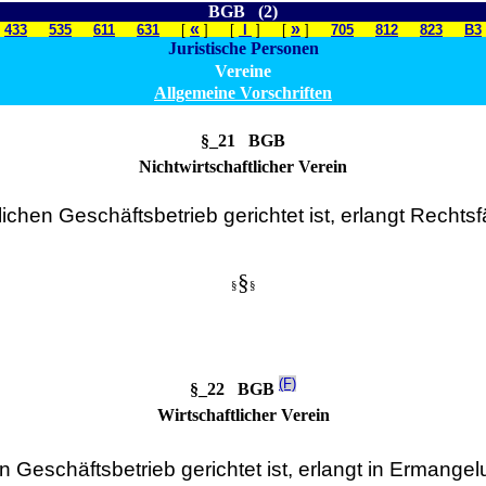
BGB (2)
«
»
433
535
611
631
[
] [
I
] [
]
705
812
823
B3
Juristische Personen
Vereine
Allgemeine Vorschriften
§_21 BGB
Nichtwirtschaftlicher Verein
ichen Geschäftsbetrieb gerichtet ist, erlangt Rechtsf
§
§
§
(F)
§_22 BGB
Wirtschaftlicher Verein
en Geschäftsbetrieb gerichtet ist, erlangt in Erman