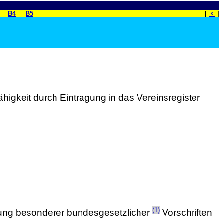
‹
B4
B5
[
]
ähigkeit durch Eintragung in das Vereinsregister
(1)
gelung besonderer bundesgesetzlicher
Vorschriften