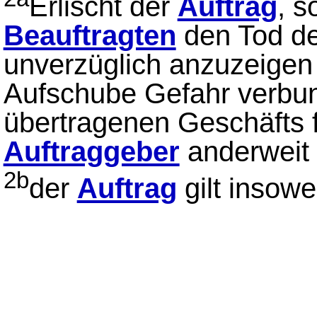
Erlischt der
Auftrag
, s
Beauftragten
den Tod 
unverzüglich anzuzeigen
Aufschube Gefahr verbun
übertragenen Geschäfts f
Auftraggeber
anderweit 
2b
der
Auftrag
gilt insowe