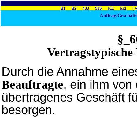
B1
B2
433
535
611
631
[
Auftrag/Geschäft
§_
Vertragstypische 
Durch die Annahme ein
, ein ihm vo
Beauftragte
übertragenes Geschäft fü
besorgen.