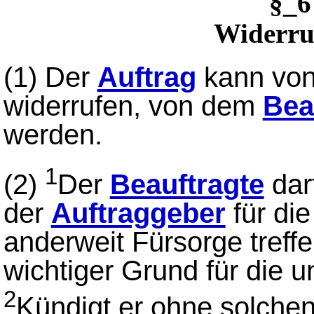
§_
Widerru
(1)
Der
Auftrag
kann vo
widerrufen, von dem
Bea
werden.
1
(2)
Der
Beauftragte
darf
der
Auftraggeber
für di
anderweit Fürsorge treffe
wichtiger Grund für die u
2
Kündigt er ohne solchen