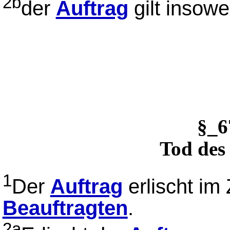
2b
der
Auftrag
gilt insowe
§_
Tod des
1
Der
Auftrag
erlischt im
Beauftragten
.
2a