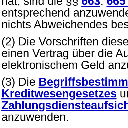
hat, sind die §§
663
,
665
entsprechend anzuwenden
nichts Abweichendes best
(2)
Die Vorschriften diese
einen Vertrag über die 
elektronischem Geld an
(3)
Die
Begriffsbestim
Kreditwesengesetzes
u
Zahlungsdiensteaufsic
anzuwenden.