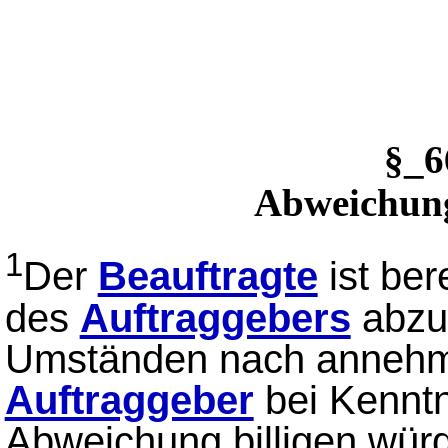
§_
Abweichun
1
Der
Beauftragte
ist ber
des
Auftraggebers
abzu
Umständen nach annehme
Auftraggeber
bei Kenntn
Abweichung billigen wür