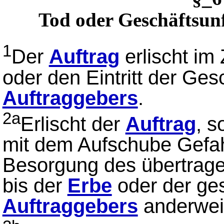
Tod oder Geschäftsunf
1
Der
Auftrag
erlischt im
oder den Eintritt der Ges
Auftraggebers
.
2a
Erlischt der
Auftrag
, s
mit dem Aufschube Gefahr
Besorgung des übertrage
bis der
Erbe
oder der ges
Auftraggebers
anderweit