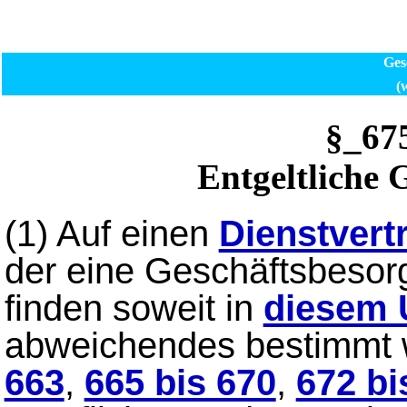
Ges
(
§_6
Entgeltliche 
(1)
Auf einen
Dienstvert
der eine Geschäftsbeso
finden soweit in
diesem U
abweichendes bestimmt wi
663
,
665 bis 670
,
672 bi