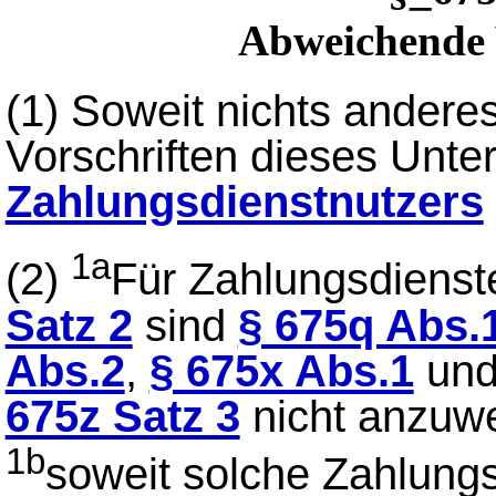
Abweichende
(1)
Soweit nichts anderes
Vorschriften dieses Unter
Zahlungsdienstnutzers
1a
(2)
Für Zahlungsdienst
Satz 2
sind
§ 675q Abs.
Abs.2
,
§ 675x Abs.1
un
675z Satz 3
nicht anzuw
1b
soweit solche Zahlung