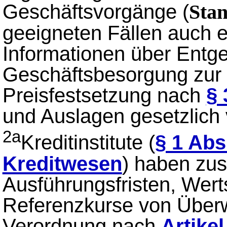
Geschäftsvorgänge (
Stan
geeigneten Fällen auch el
Informationen über Entge
Geschäftsbesorgung zur V
Preisfestsetzung nach
§ 
und Auslagen gesetzlich v
2a
Kreditinstitute (
§ 1 Abs
Kreditwesen
) haben zus
Ausführungsfristen, Wert
Referenzkurse von Überw
Verordnung nach
Artike