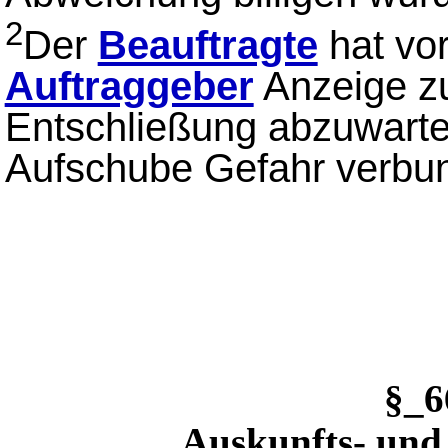
2
Der
Beauftragte
hat vo
Auftraggeber
Anzeige z
Entschließung abzuwarte
Aufschube Gefahr verbun
§_
Auskunfts- und 