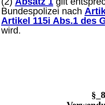
(2)
Absatz 1
gilt entspre
Bundespolizei nach
Arti
Artikel 115i Abs.1 des
wird.
§_
Verwendu