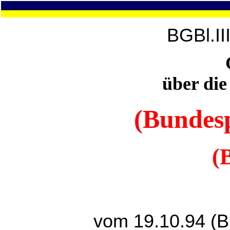
BGBl.II
über die
(Bundesp
(
vom 19.10.94 (B