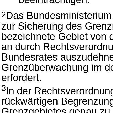
Das Bundesministerium 
2
zur Sicherung des Gren
bezeichnete Gebiet von 
an durch Rechtsverordn
Bundesrates auszudehnen
Grenzüberwachung im de
erfordert.
3
In der Rechtsverordnung 
rückwärtigen Begrenzungs
Grenzgebietes genau zu