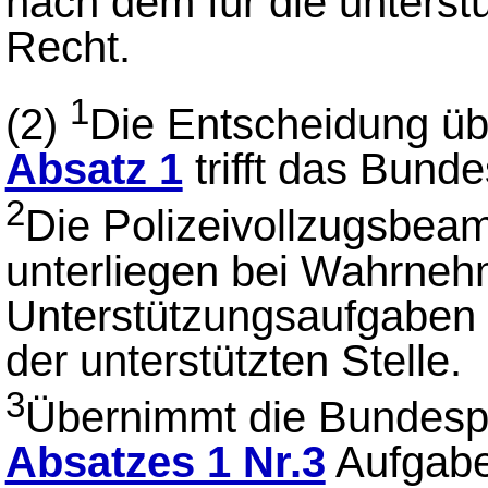
nach dem für die unters
Recht.
1
(2)
Die Entscheidung üb
Absatz 1
trifft das Bund
2
Die Polizeivollzugsbea
unterliegen bei Wahrneh
Unterstützungsaufgaben
der unterstützten Stelle.
3
Übernimmt die Bundesp
Absatzes 1 Nr.3
Aufgabe