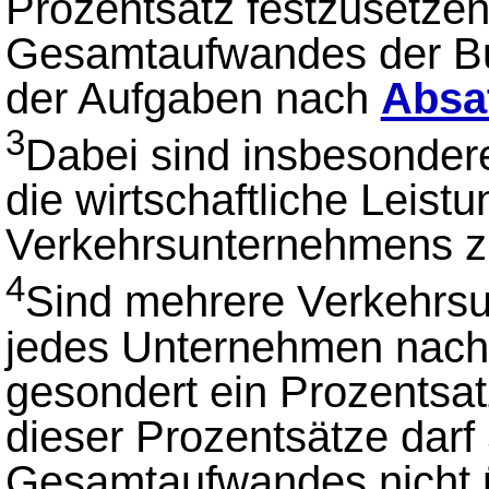
Prozentsatz festzusetzen
Gesamtaufwandes der Bun
der Aufgaben nach
Absa
3
Dabei sind insbesondere
die wirtschaftliche Leist
Verkehrsunternehmens zu
4
Sind mehrere Verkehrsun
jedes Unternehmen nac
gesondert ein Prozentsa
dieser Prozentsätze darf
Gesamtaufwandes nicht ü