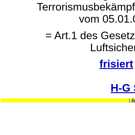
Terrorismusbekämp
vom 05.01.
= Art.1 des Geset
Luftsich
frisiert
H-G
[
Ä