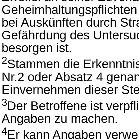
Geheimhaltungspflichten
bei Auskünften durch St
Gefährdung des Untersu
besorgen ist.
2
Stammen die Erkenntniss
Nr.2 oder Absatz 4 genann
Einvernehmen dieser Stel
3
Der Betroffene ist verpf
Angaben zu machen.
4
Er kann Angaben verweig