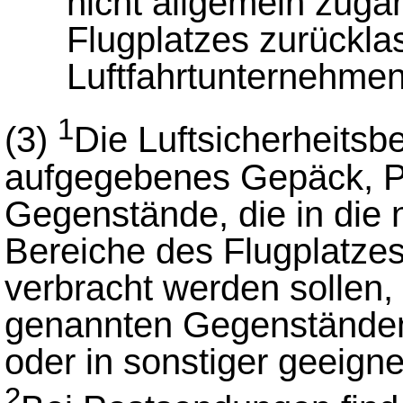
nicht allgemein zugä
Flugplatzes zurückla
Luftfahrtunternehme
1
(3)
Die Luftsicherheitsb
aufgegebenes Gepäck, P
Gegenstände, die in die 
Bereiche des Flugplatze
verbracht werden sollen,
genannten Gegenständen
oder in sonstiger geeign
2