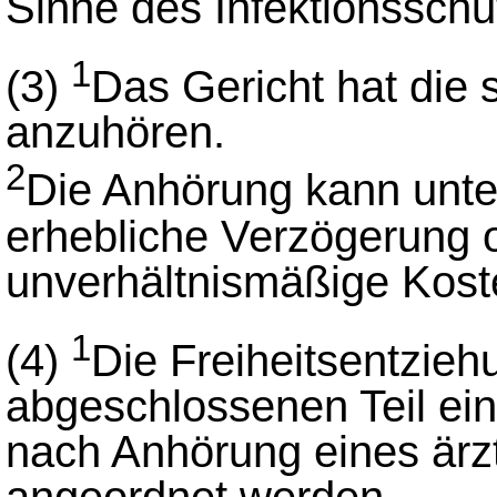
Sinne des Infektionsschu
1
(3)
Das Gericht hat die 
anzuhören.
2
Die Anhörung kann unter
erhebliche Verzögerung 
unverhältnismäßige Koste
1
(4)
Die Freiheitsentzieh
abgeschlossenen Teil ei
nach Anhörung eines ärz