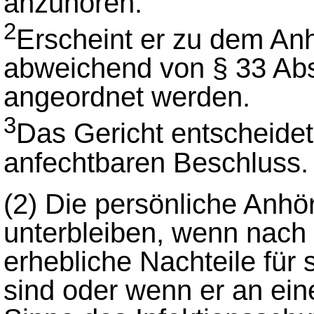
anzuhören.
2
Erscheint er zu dem Anh
abweichend von § 33 Abs.
angeordnet werden.
3
Das Gericht entscheidet
anfechtbaren Beschluss.
(2)
Die persönliche Anhö
unterbleiben, wenn nach 
erhebliche Nachteile für
sind oder wenn er an ein