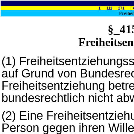
1
111
271
[
Freihei
§_4
Freiheitse
(1)
Freiheitsentziehungss
auf Grund von Bundesre
Freiheitsentziehung betr
bundesrechtlich nicht abw
(2)
Eine Freiheitsentziehu
Person gegen ihren Wille