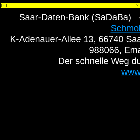
«
VS
[
]
Saar-Daten-Bank (SaDaBa) 
Schmo
K-Adenauer-Allee 13, 66740 Saa
988066, Ema
Der schnelle Weg du
www