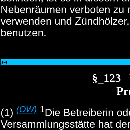
Nebenräumen verboten zu r
verwenden und Zündhölzer,
benutzen.
T-4
§_123 
Pr
(OW)
1
(1)
Die Betreiberin od
Versammlungsstätte hat den