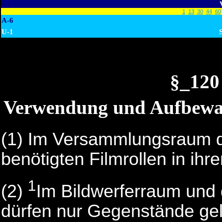
1
13
30
44
60
A-6
U-1
S
§_120
Verwendung und Aufbewah
(1) Im Versammlungsraum dü
benötigten Filmrollen in ihr
1
(2)
Im Bildwerferraum und
dürfen nur Gegenstände ge