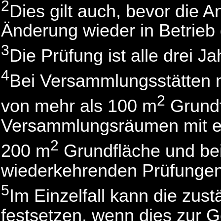
2
Dies gilt auch, bevor die 
Änderung wieder in Betrie
3
Die Prüfung ist alle drei J
4
Bei Versammlungsstätten m
2
von mehr als 100 m
Grundf
Versammlungsräumen mit ei
2
200 m
Grundfläche und bei 
wiederkehrenden Prüfungen
5
Im Einzelfall kann die zus
festsetzen, wenn dies zur G