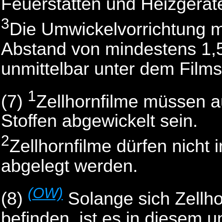
Feuerstätten und Heizgeräte
3
Die Umwickelvorrichtung m
Abstand von mindestens 1,5
unmittelbar unter dem Film
1
(7)
Zellhornfilme müssen a
Stoffen abgewickelt sein.
2
Zellhornfilme dürfen nicht 
abgelegt werden.
(OW)
(8)
Solange sich Zellh
befinden, ist es in diesem 