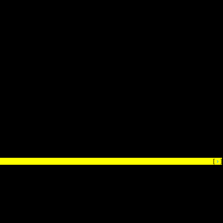
›
[
]