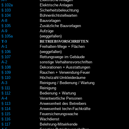
§ 102a
Elektrische Anlagen
§ 103
Sicherheitsbeleuchtung
§ 104
Bühnenlichtstellwarten
A-8
Bauvorlagen
§ 105
Zusätzliche Bauvorlagen
A-9
Aufzüge
§ 105a
(weggefallen)
T-3
BETRIEBSVORSCHRIFTEN
A-1
Freihalten-Wege + Flächen
§ 106
(weggefallen)
§ 107
Rettungswege im Gebäude
A-2
sonstige Verhaltensvorschriften
§ 108
Dekorationen + Ausstattungen
§ 109
Rauchen + Verwendung-Feuer
§ 110
Höchstzahl-Umkleideräume
A-3
Reinigung / Bedienung / Wartung
§ 111
Reinigung
§ 112
Bedienung + Wartung
A-4
Verantwortliche Personen
§ 113
Anwesenheit des Betreibers
§ 114
Anwesenheit techn-Fachkräfte
§ 115
Feuersicherungswache
§ 116
Wachdienst
§ 117
Belehrung-Mitwirkende