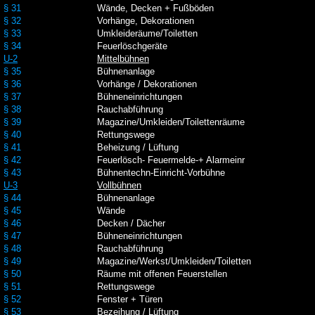
§ 31
Wände, Decken + Fußböden
§ 32
Vorhänge, Dekorationen
§ 33
Umkleideräume/Toiletten
§ 34
Feuerlöschgeräte
U-2
Mittelbühnen
§ 35
Bühnenanlage
§ 36
Vorhänge / Dekorationen
§ 37
Bühneneinrichtungen
§ 38
Rauchabführung
§ 39
Magazine/Umkleiden/Toilettenräume
§ 40
Rettungswege
§ 41
Beheizung / Lüftung
§ 42
Feuerlösch- Feuermelde-+ Alarmeinr
§ 43
Bühnentechn-Einricht-Vorbühne
U-3
Vollbühnen
§ 44
Bühnenanlage
§ 45
Wände
§ 46
Decken / Dächer
§ 47
Bühneneinrichtungen
§ 48
Rauchabführung
§ 49
Magazine/Werkst/Umkleiden/Toiletten
§ 50
Räume mit offenen Feuerstellen
§ 51
Rettungswege
§ 52
Fenster + Türen
§ 53
Bezeihung / Lüftung