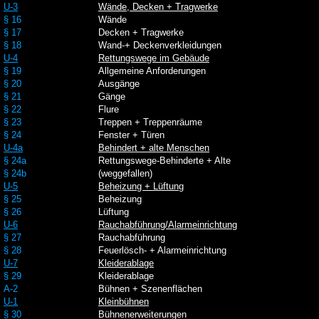
U-3
Wände, Decken + Tragwerke
§ 16
Wände
§ 17
Decken + Tragwerke
§ 18
Wand-+ Deckenverkleidungen
U-4
Rettungswege im Gebäude
§ 19
Allgemeine Anforderungen
§ 20
Ausgänge
§ 21
Gänge
§ 22
Flure
§ 23
Treppen + Treppenräume
§ 24
Fenster + Türen
U-4a
Behindert + alte Menschen
§ 24a
Rettungswege-Behinderte + Alte
§ 24b
(weggefallen)
U-5
Beheizung + Lüftung
§ 25
Beheizung
§ 26
Lüftung
U-6
Rauchabführung/Alarmeinrichtung
§ 27
Rauchabführung
§ 28
Feuerlösch- + Alarmeinrichtung
U-7
Kleiderablage
§ 29
Kleiderablage
A-2
Bühnen + Szenenflächen
U-1
Kleinbühnen
§ 30
Bühnenerweiterungen