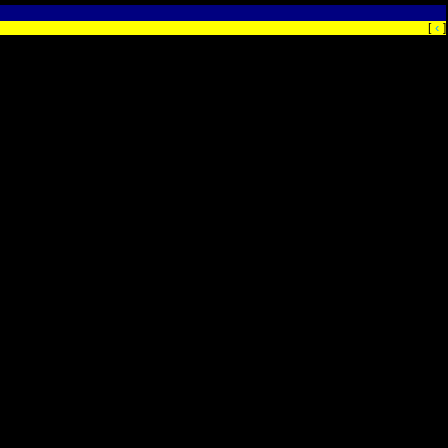
‹
[
]