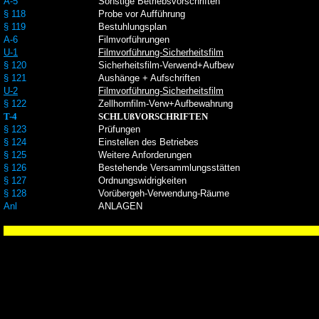
A-5
Sonstige Betriebsvorschriften
§ 118
Probe vor Aufführung
§ 119
Bestuhlungsplan
A-6
Filmvorführungen
U-1
Filmvorführung-Sicherheitsfilm
§ 120
Sicherheitsfilm-Verwend+Aufbew
§ 121
Aushänge + Aufschriften
U-2
Filmvorführung-Sicherheitsfilm
§ 122
Zellhornfilm-Verw+Aufbewahrung
T-4
SCHLUßVORSCHRIFTEN
§ 123
Prüfungen
§ 124
Einstellen des Betriebes
§ 125
Weitere Anforderungen
§ 126
Bestehende Versammlungsstätten
§ 127
Ordnungswidrigkeiten
§ 128
Vorübergeh-Verwendung-Räume
Anl
ANLAGEN