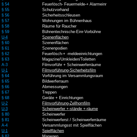
§ 54
Feuerlösch- Feuermelde-+ Alarmeinr
§ 55
Schutzvorhand
§ 56
Sicherheitsschleusen
§ 57
Wohnungen im Bühnenhaus
§ 58
Räume für Raucher
§ 59
Bühnentechnische-Einr-Vorbühne
U-4
Szenenflächen
§ 60
Szenenflächen
§ 61
Szenenpodien
§ 62
Feuerlösch-+ -meldeeinrichtungen
§ 63
Magazine/Umkleiden/Toiletten
A-3
Filmvorführ + Scheinwerferräume
U-1
Filmvorführung-Sicherheitsfilm
§ 64
Vorführung im Versammlungsraum
§ 65
Bildwerferraum
§ 66
Abmessungen
§ 67
Treppen
§ 68
Geräte + Einrichtungen
U-2
Filmvorführung-Zellhornfilm
U-3
Scheinwerfer +-stände +-räume
§ 80
Scheinwerfer
§ 81
Scheinwerferst / Scheinwerferräume
A-4
Versammlungsst mit Spielflächen
U-1
Spielflächen
§ 82
Manegen