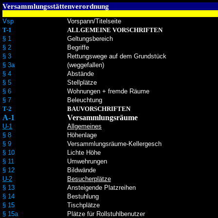
Versammlungsstättenverordnung
Vsp
Vorspann/Titelseite
T-1
ALLGEMEINE VORSCHRIFTEN
§ 1
Geltungsbereich
§ 2
Begriffe
§ 3
Rettungswege auf dem Grundstück
§ 3a
(weggefallen)
§ 4
Abstände
§ 5
Stellplätze
§ 6
Wohnungen + fremde Räume
§ 7
Beleuchtung
T-2
BAUVORSCHRIFTEN
A-1
Versammlungsräume
U-1
Allgemeines
§ 8
Höhenlage
§ 9
Versammlungsräume-Kellergesch
§ 10
Lichte Höhe
§ 11
Umwehrungen
§ 12
Bildwände
U-2
Besucherplätze
§ 13
Ansteigende Platzreihen
§ 14
Bestuhlung
§ 15
Tischplätze
§ 15a
Plätze für Rollstuhlbenutzer