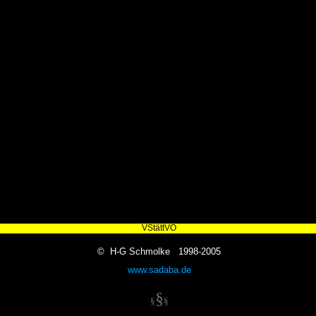
VStättVO
© H-G Schmolke 1998-2005
www.sadaba.de
§
§
§