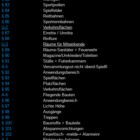
§ 83
Sportpodien
§ 84
Spielfelder
§ 85
Reitbahnen
§ 86
Sportrennbahnen
U-2
Verkehrsflächen
§ 87
Einritte / Umritte
§ 88
Rinflure
U-3
Räume für Mitwirkende
§ 89
Räume-Sanitäter + Feuerwehr
§ 90
Magazine/Umkleiden/Toiletten
§ 91
Ställe + Futterkammern
A-5
Versammlungsst-nicht überd-Spielfl
§ 92
Anwendungsbereich
§ 93
Spielflächen
§ 94
Platzflächen
§ 95
Verkehrsflächen
A-6
Fliegende Bauten
§ 96
Anwendungbereich
§ 97
Lichte Höhe
§ 98
Ausgänge
§ 99
Treppen
§ 100
Baustoffe + Bauteile
§ 101
Abspannvorrichtungen
§ 102
Feuerlösch- -melde-+ Alarmeinr
A-7
Elektrische Anlagen