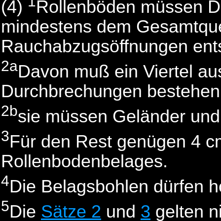
1
(4)
Rollenböden müssen D
mindestens dem Gesamtquer
Rauchabzugsöffnungen ents
2a
Davon muß ein Viertel au
Durchbrechungen bestehen
2b
sie müssen Geländer und
3
Für den Rest genügen 4 cm
Rollenbodenbelages.
4
Die Belagsbohlen dürfen h
5
Die
Sätze 2
und
3
gelten n