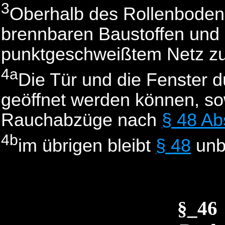
3
Oberhalb des Rollenbodens
brennbaren Baustoffen und 
punktgeschweißtem Netz zu
4a
Die Tür und die Fenster d
geöffnet werden können, sow
Rauchabzüge nach
§ 48 Ab
4b
im übrigen bleibt
§ 48
unb
§_46