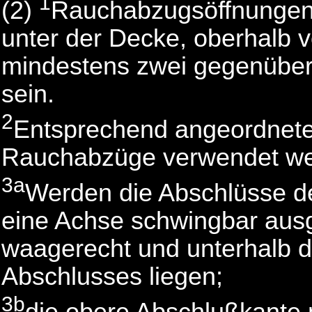
1
(2)
Rauchabzugsöffnungen
unter der Decke, oberhalb 
mindestens zwei gegenübe
sein.
2
Entsprechend angeordnete 
Rauchabzüge verwendet we
3a
Werden die Abschlüsse 
eine Achse schwingbar ausg
waagerecht und unterhalb 
Abschlusses liegen;
3b
die obere Abschlußkante