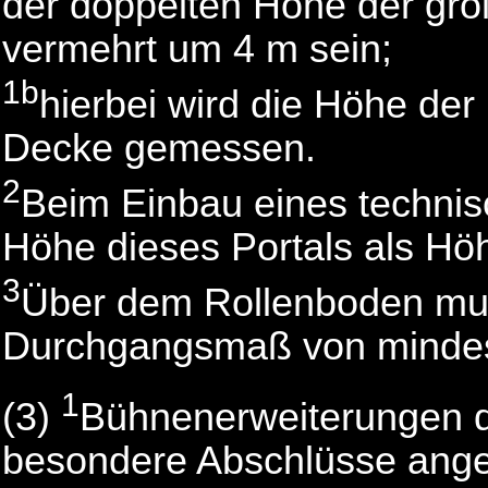
der doppelten Höhe der gr
vermehrt um 4 m sein;
1b
hierbei wird die Höhe der
Decke gemessen.
2
Beim Einbau eines technisch
Höhe dieses Portals als Hö
3
Über dem Rollenboden muß 
Durchgangsmaß von mindes
1
(3)
Bühnenerweiterungen d
besondere Abschlüsse angeg