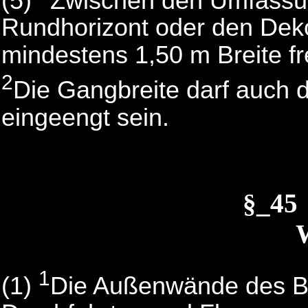
(5)
Zwischen den Umfass
Rundhorizont oder den Dek
mindestens 1,50 m Breite fr
2
Die Gangbreite darf auch 
eingeengt sein.
§_45
1
(1)
Die Außenwände des B