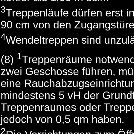
3
Treppenläufe dürfen erst 
90 cm von den Zugangstüre
4
Wendeltreppen sind unzulä
1
(8)
Treppenräume notwendi
zwei Geschosse führen, müs
eine Rauchabzugseinrichtun
mindestens 5 vH der Grund
Treppenraumes oder Treppe
jedoch von 0,5 qm haben.
2