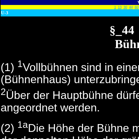
1
13
30
44
60
U-3
§_44
Büh
1
(1)
Vollbühnen sind in ei
(Bühnenhaus) unterzubring
2
Über der Hauptbühne dürf
angeordnet werden.
1a
(2)
Die Höhe der Bühne mu