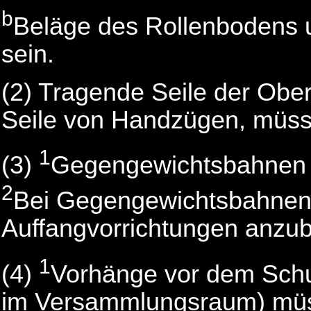
b
Beläge des Rollenbodens u
sein.
(2) Tragende Seile der Ob
Seile von Handzügen, müsse
1
(3)
Gegengewichtsbahnen 
2
Bei Gegengewichtsbahnen
Auffangvorrichtungen anzub
1
(4)
Vorhänge vor dem Sch
im Versammlungsraum) müss