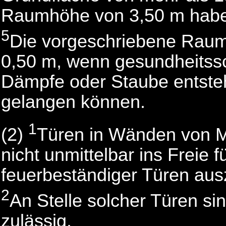
Raumhöhe von 3,50 m hab
5
Die vorgeschriebene Raum
0,50 m, wenn gesundheitss
Dämpfe oder Staube entsteh
gelangen können.
1
(2)
Türen in Wänden von M
nicht unmittelbar ins Freie f
feuerbeständiger Türen aus
2
An Stelle solcher Türen si
zulässig.