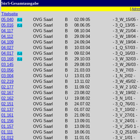
SörS-Gesamtausgabe
[
Adre
Titelseite
05.040
OVG Saarl
B
02.09.05
- 3_W_15/05 -
(Li)
05.016
OVG Saarl
B
08.06.05
- 3_Q_13/05 -
(Li)
04.117
OVG Saarl
B
08.10.04
- 3_W_21/04 -
04.112
OVG Saarl
B
29.09.04
- 3_W_18/04 -
04.109
OVG Saarl
B
24.09,04
- 3_W_19/04 -
04.027
OVG Saarl
B
10.03.04
- 1_Q_57/03 -
04.017
OVG Saarl
B
09.02.04
- 3_Q_16/03 -
(Li)
03.168
OVG Saarl
B
29.10.03
- 3_W_32/03 -
(Li)
03.145
OVG Saarl
B
29.08.03
- 3_W_26/03 -
03.056
OVG Saarl
B
21.03.03
- 3_W_7/03 -
03.004
OVG Saarl
U
13.01.03
- 1_N_2/02 -
02.219
OVG Saarl
B
13.11.02
- 3_W_45/02 -
02.177
OVG Saarl
B
11.09.02
- 3_W_2 1/02 -
02.167
OVG Saarl
B
23.08.02
- 3_W_19/02 -
02.162
OVG Saarl
U
19.08.02
- 3_N_1/01 -
02.151
OVG Saarl
B
24.07.02
- 3_Q_76/01 -
02.137
OVG Saarl
B
01.07.02
- 3_Y_10/02 -
01.161
OVG Saarl
B
21.09.01
- 3_V_27/01 -
01.156
OVG Saarl
B
13.09.01
- 3_V_24/01 -
01.157
OVG Saarl
B
13.09.01
- 3_V_25/0 1 -
01.111
OVG Saarl
B
18.06.01
- 3_Q_251/00 -
01.012
OVG Saarl
B
11.01.01
- 3_V_1/01 -