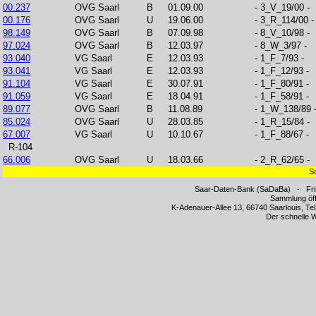
00.237
OVG Saarl
B
01.09.00
- 3_V_19/00 -
00.176
OVG Saarl
U
19.06.00
- 3_R_114/00 -
98.149
OVG Saarl
B
07.09.98
- 8_V_10/98 -
97.024
OVG Saarl
B
12.03.97
- 8_W_3/97 -
93.040
VG Saarl
E
12.03.93
- 1_F_7/93 -
93.041
VG Saarl
E
12.03.93
- 1_F_12/93 -
91.104
VG Saarl
E
30.07.91
- 1_F_80/91 -
91.059
VG Saarl
E
18.04.91
- 1_F_58/91 -
89.077
OVG Saarl
B
11.08.89
- 1_W_138/89 
85.024
OVG Saarl
U
28.03.85
- 1_R_15/84 -
67.007
VG Saarl
U
10.10.67
- 1_F_88/67 -
R-104
66.006
OVG Saarl
U
18.03.66
- 2_R_62/65 -
Sc
Saar-Daten-Bank (SaDaBa) - Fri
Sammlung öff
K-Adenauer-Allee 13, 66740 Saarlouis, Te
Der schnelle 