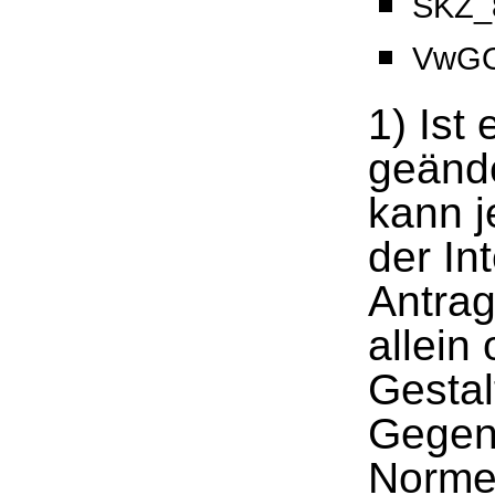
SKZ_8
VwGO
1) Ist
geände
kann 
der In
Antrag
allein
Gesta
Gegen
Norme