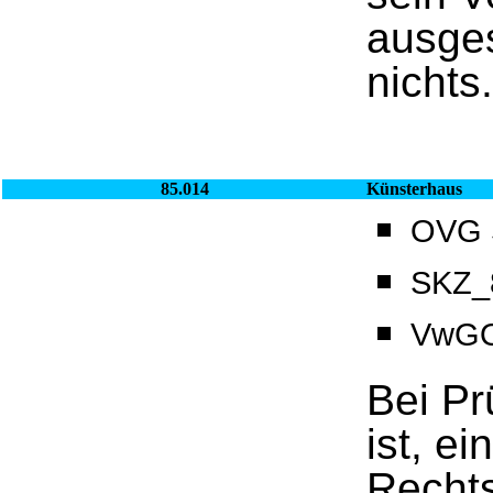
ausges
nichts.
85.014
Künsterhaus
OVG S
SKZ_8
VwGO
Bei Pr
ist, e
Rechts