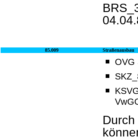
BRS_3
04.04.
85.009
Straßenausbau
OVG S
SKZ_8
KSVG
VwGO
Durch 
können