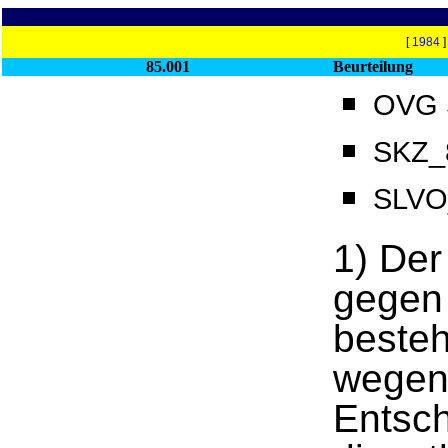
[
1984
85.001
Beurteilung
OVG S
SKZ_8
SLVO
1) Der
gegen 
besteh
wegen 
Entsc