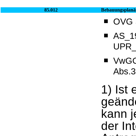
85.012
Bebauungsplanä
OVG S
AS_19
UPR_8
VwGO
Abs.3
1) Ist
geände
kann 
der In