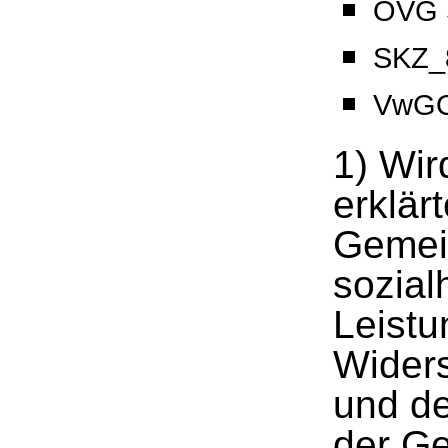
OVG S
SKZ_8
VwGO
1) Wir
erklär
Gemein
sozialh
Leistu
Wider
und d
der Ge