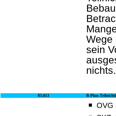
Bebauu
Betrac
Mangel
Wege e
sein V
ausges
nichts.
85.013
B-Plan-Teilnichti
OVG S