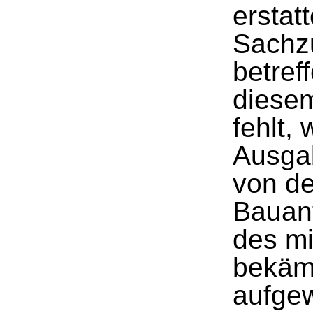
erstat
Sachz
betre
diesem
fehlt,
Ausgab
von de
Bauant
des m
bekäm
aufge