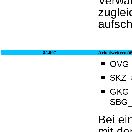
Verwal
zuglei
aufsc
85.007
Arbeitszeitermä
OVG S
SKZ_8
GKG_
SBG_
Bei ei
mit de