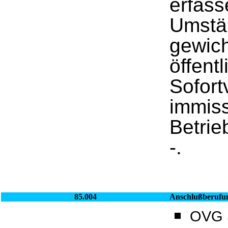
erfass
Umstän
gewich
öffent
Sofort
immiss
Betrie
-.
85.004
Anschlußberufu
OVG S