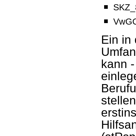
SKZ_8
VwGO
Ein in
Umfang
kann -
einleg
Berufu
stelle
erstin
Hilfsa