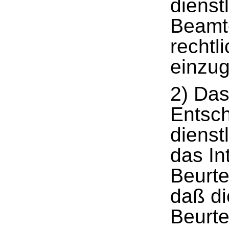
dienst
Beamte
rechtl
einzug
2) Das
Entsc
dienst
das In
Beurte
daß di
Beurte