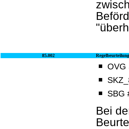
zwisch
Beför
"überho
85.002
Regelbeurteilun
OVG S
SKZ_8
SBG 
Bei de
Beurte