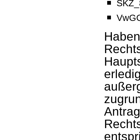
SKZ_8
VwGO
Haben 
Rechts
Haupt
erledi
außerg
zugrun
Antrag
Rechts
entspri