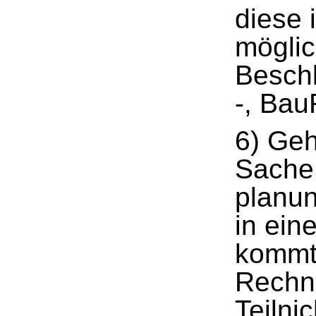
diese 
möglic
Besch
-, Bau
6) Geh
Sache
planun
in ein
kommt
Rechn
Teilni