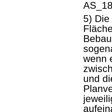
AS_18
5) Die
Fläche
Bebauu
sogena
wenn e
zwisch
und di
Planve
jeweil
aufein