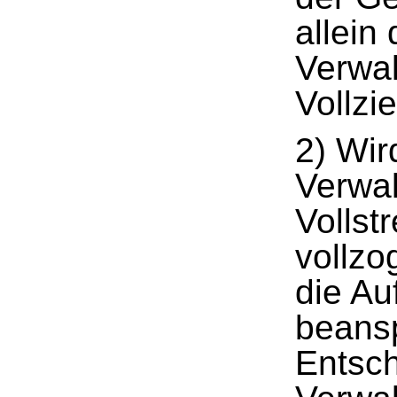
allein
Verwal
Vollzie
2) Wir
Verwal
Volls
vollzo
die A
beans
Entsc