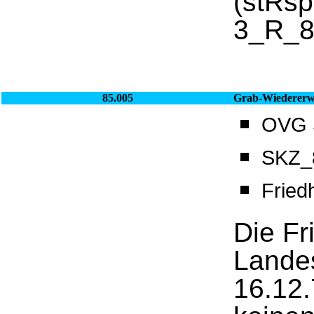
(stRsp
3_R_8
85.005
Grab-Wiederer
OVG S
SKZ_8
Fried
Die Fr
Lande
16.12.