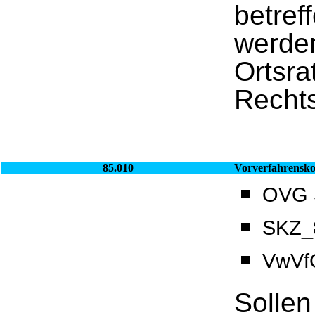
betref
werde
Ortsra
Rechts
85.010
Vorverfahrensko
OVG S
SKZ_8
VwVf
Sollen