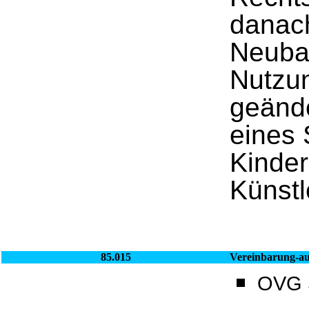
danach
Neubau
Nutzu
geände
eines 
Kinder
Künstl
85.015
Vereinbarung-au
OVG S