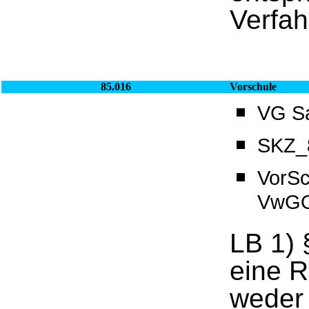
Verfah
85.016
Vorschule
VG Sa
SKZ_8
VorSc
VwGO
LB 1) 
eine R
weder 