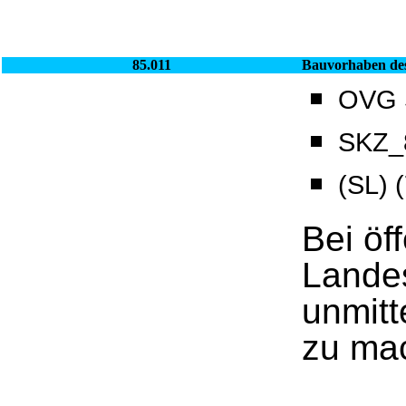
85.011
Bauvorhaben de
OVG S
SKZ_8
(SL) 
Bei öf
Lande
unmitt
zu ma