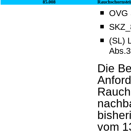
85.008
Rauchschornstei
OVG S
SKZ_8
(SL)
Abs.3
Die B
Anfor
Rauch
nachba
bisher
vom 13