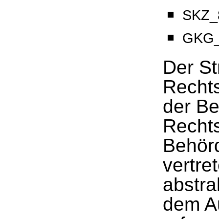
SKZ_8
GKG_
Der St
Rechts
der Be
Rechts
Behörd
vertre
abstra
dem A