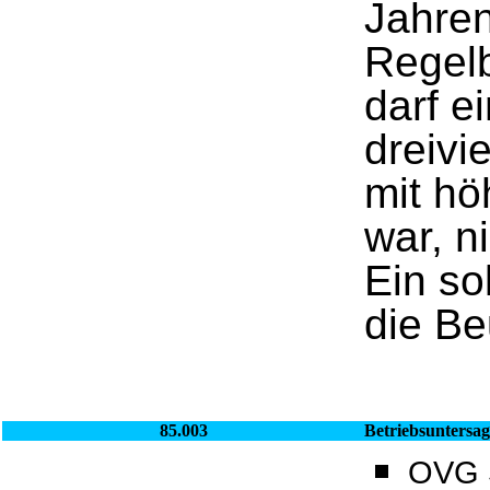
Jahre
Regelb
darf e
dreivi
mit hö
war, n
Ein so
die Be
85.003
Betriebsuntersa
OVG S