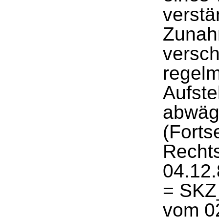
verstä
Zunah
versch
regelm
Aufste
abwäg
(Forts
Rechts
04.12.
= SKZ
vom 02