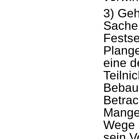
3) Geh
Sache 
Festse
Plange
eine 
Teilni
Bebauu
Betrac
Mangel
Wege e
sein V