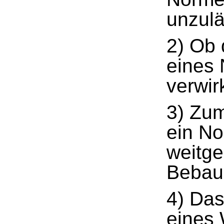
unzulä
2) Ob 
eines 
verwir
3) Zum
ein No
weitge
Bebau
4) Das
eines