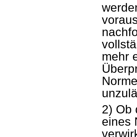
werde
vorau
nachf
vollstä
mehr e
Überpr
Normen
unzulä
2) Ob 
eines 
verwir