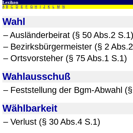
Lexikon
A
B
C
D
E
F
G
H
I
J
K
L
M
N
Wahl
– Ausländerbeirat (§ 50 Abs.2 S.1
– Bezirksbürgermeister (§ 2 Abs.2
– Ortsvorsteher (§ 75 Abs.1 S.1)
Wahlausschuß
– Feststellung der Bgm-Abwahl (§
Wählbarkeit
– Verlust (§ 30 Abs.4 S.1)