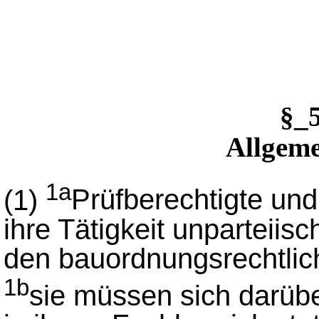
§_
Allgeme
1a
(1)
Prüfberechtigte un
ihre Tätigkeit unparteii
den bauordnungsrechtlich
1b
sie müssen sich darüb