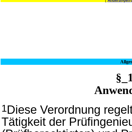
[
Änderungen-
Allge
§_
Anwend
Diese Verordnung regel
1
Tätigkeit der Prüfingeni