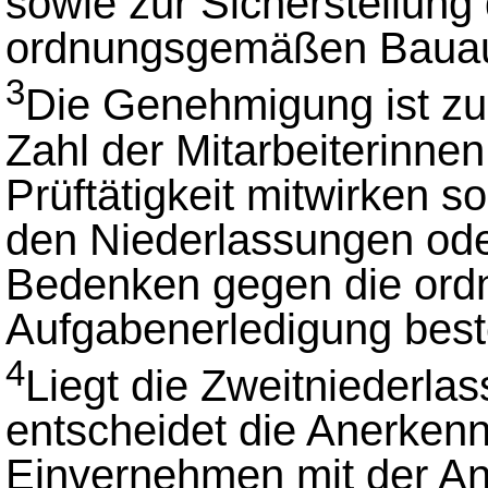
sowie zur Sicherstellun
ordnungsgemäßen Bauau
3
Die Genehmigung ist z
Zahl der Mitarbeiterinnen 
Prüftätigkeit mitwirken s
den Niederlassungen od
Bedenken gegen die or
Aufgabenerledigung bes
4
Liegt die Zweitniederla
entscheidet die Anerken
Einvernehmen mit der A