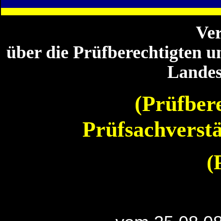
Ve
über die Prüfberechtigten 
Lande
(Prüfber
Prüfsachverst
(