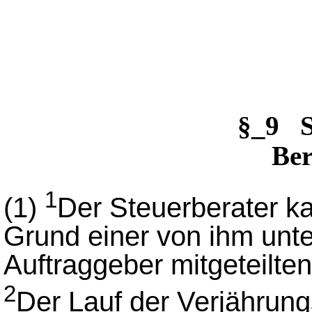
§_9 
Be
1
(1)
Der Steuerberater ka
Grund einer von ihm unt
Auftraggeber mitgeteilte
2
Der Lauf der Verjährungsf