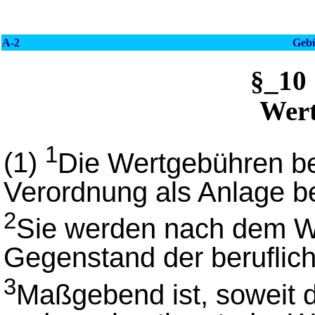
A-2
Geb
§_10
Wer
1
(1)
Die Wertgebühren b
Verordnung als Anlage b
2
Sie werden nach dem We
Gegenstand der berufliche
3
Maßgebend ist, soweit 