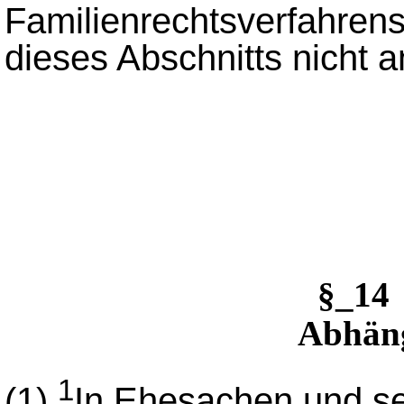
Familienrechtsverfahrens
dieses Abschnitts nicht
§_1
Abhän
1
(1)
In Ehesachen und se